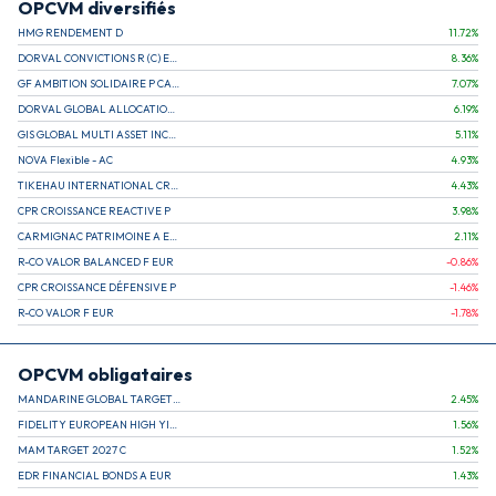
OPCVM diversifiés
HMG RENDEMENT D
11.72
%
DORVAL CONVICTIONS R (C) EUR
8.36
%
GF AMBITION SOLIDAIRE P CAPITALISATION
7.07
%
DORVAL GLOBAL ALLOCATION R (C)
6.19
%
GIS GLOBAL MULTI ASSET INCOME
5.11
%
NOVA Flexible - AC
4.93
%
TIKEHAU INTERNATIONAL CROSS ASSETS R
4.43
%
CPR CROISSANCE REACTIVE P
3.98
%
CARMIGNAC PATRIMOINE A EUR
2.11
%
R-CO VALOR BALANCED F EUR
-0.86
%
CPR CROISSANCE DÉFENSIVE P
-1.46
%
R-CO VALOR F EUR
-1.78
%
OPCVM obligataires
MANDARINE GLOBAL TARGET 2030 C
2.45
%
FIDELITY EUROPEAN HIGH YIELD FUND E (C)
1.56
%
MAM TARGET 2027 C
1.52
%
EDR FINANCIAL BONDS A EUR
1.43
%