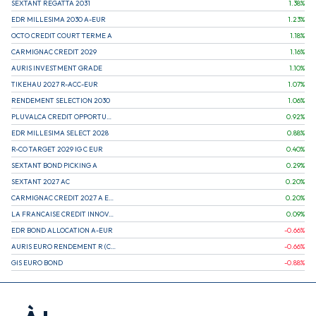
SEXTANT REGATTA 2031
1.38
%
EDR MILLESIMA 2030 A-EUR
1.23
%
OCTO CREDIT COURT TERME A
1.18
%
CARMIGNAC CREDIT 2029
1.16
%
AURIS INVESTMENT GRADE
1.10
%
TIKEHAU 2027 R-ACC-EUR
1.07
%
RENDEMENT SELECTION 2030
1.06
%
PLUVALCA CREDIT OPPORTUNITIES
0.92
%
EDR MILLESIMA SELECT 2028
0.88
%
R-CO TARGET 2029 IG C EUR
0.40
%
SEXTANT BOND PICKING A
0.29
%
SEXTANT 2027 AC
0.20
%
CARMIGNAC CREDIT 2027 A EUR
0.20
%
LA FRANCAISE CREDIT INNOVATION
0.09
%
EDR BOND ALLOCATION A-EUR
-0.66
%
AURIS EURO RENDEMENT R (CAPITALISATION)
-0.66
%
GIS EURO BOND
-0.88
%