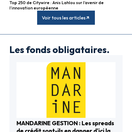
Top 250 de Citywire : Anis Lahlou sur l’avenir de
l’innovation européenne
Voir tous les articles
Les fonds obligataires.
MANDARINE GESTION : Les spreads
Fonds obligataires
de crédit sont-ils en danger d'ici la