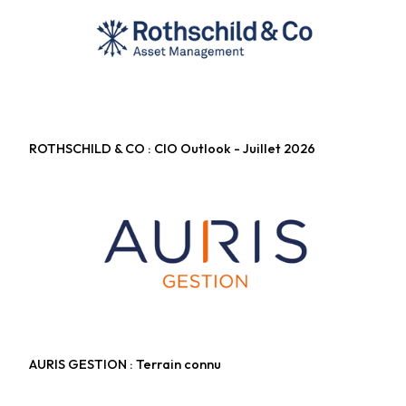
ROTHSCHILD & CO : CIO Outlook - Juillet 2026
Fonds diversifiés
AURIS GESTION : Terrain connu
Fonds diversifiés