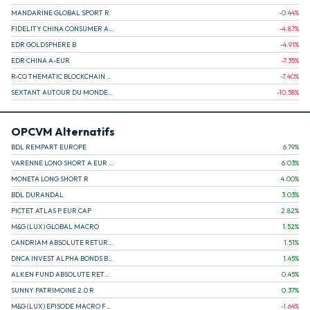
MANDARINE GLOBAL SPORT R
-0.44
%
FIDELITY CHINA CONSUMER A EUR (C)
-4.87
%
EDR GOLDSPHERE B
-4.91
%
EDR CHINA A-EUR
-7.35
%
R-CO THEMATIC BLOCKCHAIN GLOBAL EQU C EUR
-7.40
%
SEXTANT AUTOUR DU MONDE A
-10.58
%
OPCVM Alternatifs
BDL REMPART EUROPE
6.79
%
VARENNE LONG SHORT A EUR CAP
6.03
%
MONETA LONG SHORT R
4.00
%
BDL DURANDAL
3.03
%
PICTET ATLAS P EUR CAP
2.82
%
M&G (LUX) GLOBAL MACRO
1.52
%
CANDRIAM ABSOLUTE RETURN EQUITY MARKET NEUTRAL C CAP
1.51
%
DNCA INVEST ALPHA BONDS B - EUR
1.45
%
ALKEN FUND ABSOLUTE RETURN EUROPE A ACCUMULATION EUR
0.45
%
SUNNY PATRIMOINE 2.0 R
0.37
%
M&G (LUX) EPISODE MACRO FUND
-1.64
%