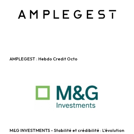
AMPLEGEST : Hebdo Credit Octo
Fonds obligataires
M&G INVESTMENTS - Stabilité et crédibilité : L'évolution
Fonds obligataires