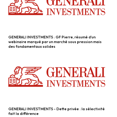
GENERALI INVESTMENTS : GF Pierre, résumé d’un
Fonds alternatifs
webinaire marqué par un marché sous pression mais
des fondamentaux solides
GENERALI INVESTMENTS - Dette privée : la sélectivité
Fonds alternatifs
fait la différence