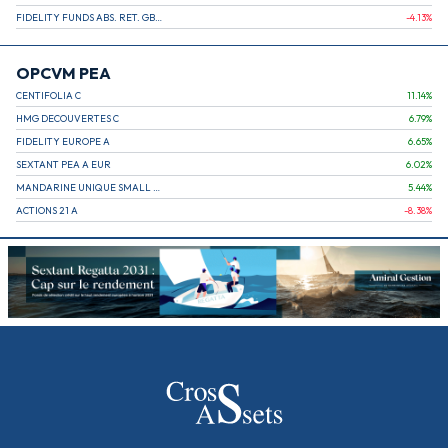
FIDELITY FUNDS ABS. RET. GBL. A
-4.13
%
OPCVM PEA
CENTIFOLIA C
11.14
%
HMG DECOUVERTES C
6.79
%
FIDELITY EUROPE A
6.65
%
SEXTANT PEA A EUR
6.02
%
MANDARINE UNIQUE SMALL & MID CAPS EUROPE R
5.44
%
ACTIONS 21 A
-8.38
%