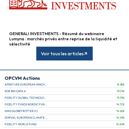
GENERALI INVESTMENTS - Résumé du webinaire
Fonds alternatifs
Lumyna : marchés privés entre reprise de la liquidité et
sélectivité
Voir tous les articles
OPCVM Actions
APERTURE EUROPEAN INNOVATION
19.38
%
EDR BIG DATA A
19.01
%
FIDELITY GLOBAL TECHNOLOGY FUND A EUR
15.79
%
FIDELITY FUNDS NORDIC FUND A
14.72
%
HMG GLOBETROTTER (C)
14.66
%
DORVAL EUROPEAN CLIMATE INITIATIVE R (C)
14.45
%
FIDELITY WORLD FUND
14.40
%