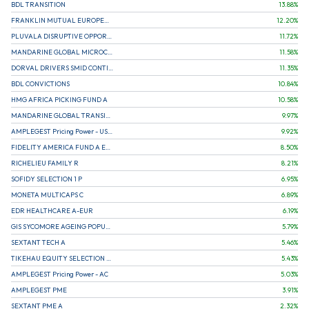
BDL TRANSITION
13.88
%
FRANKLIN MUTUAL EUROPEAN FUND A EUR (C)
12.20
%
PLUVALA DISRUPTIVE OPPORTUNITIES
11.72
%
MANDARINE GLOBAL MICROCAP
11.58
%
DORVAL DRIVERS SMID CONTINENTAL EUROPE
11.35
%
BDL CONVICTIONS
10.84
%
HMG AFRICA PICKING FUND A
10.58
%
MANDARINE GLOBAL TRANSITION R
9.97
%
AMPLEGEST Pricing Power - US - AC
9.92
%
FIDELITY AMERICA FUND A EUR (C)
8.50
%
RICHELIEU FAMILY R
8.21
%
SOFIDY SELECTION 1 P
6.95
%
MONETA MULTICAPS C
6.89
%
EDR HEALTHCARE A-EUR
6.19
%
GIS SYCOMORE AGEING POPULATION
5.79
%
SEXTANT TECH A
5.46
%
TIKEHAU EQUITY SELECTION R-Acc-EUR
5.43
%
AMPLEGEST Pricing Power - AC
5.03
%
AMPLEGEST PME
3.91
%
SEXTANT PME A
2.32
%