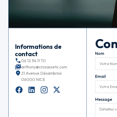
Con
Informations de
contact
Nom
06 12 34 11 70
anthony@crosassets.com
21 Avenue Désambrois
Email
06000 NICE
Message