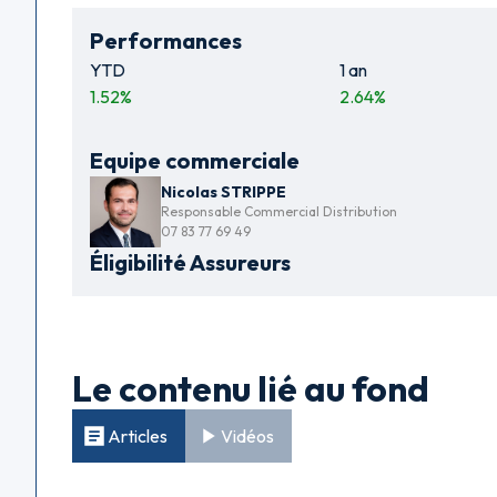
Performances
YTD
1 an
1.52
%
2.64
%
Equipe commerciale
Nicolas STRIPPE
Responsable Commercial Distribution
07 83 77 69 49
Éligibilité Assureurs
Le contenu lié au fond
Articles
Vidéos