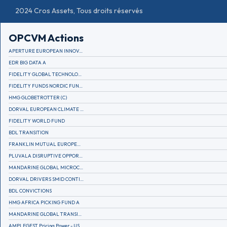
2024 Cros Assets, Tous droits réservés
OPCVM Actions
APERTURE EUROPEAN INNOVATION
EDR BIG DATA A
FIDELITY GLOBAL TECHNOLOGY FUND A EUR
FIDELITY FUNDS NORDIC FUND A
HMG GLOBETROTTER (C)
DORVAL EUROPEAN CLIMATE INITIATIVE R (C)
FIDELITY WORLD FUND
BDL TRANSITION
FRANKLIN MUTUAL EUROPEAN FUND A EUR (C)
PLUVALA DISRUPTIVE OPPORTUNITIES
MANDARINE GLOBAL MICROCAP
DORVAL DRIVERS SMID CONTINENTAL EUROPE
BDL CONVICTIONS
HMG AFRICA PICKING FUND A
MANDARINE GLOBAL TRANSITION R
AMPLEGEST Pricing Power - US - AC