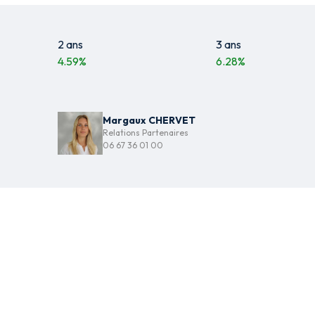
2 ans
3 ans
4.59
%
6.28
%
Margaux CHERVET
Relations Partenaires
06 67 36 01 00