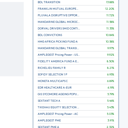
BDL TRANSITION
13.88
%
FRANKLIN MUTUAL EUROPEAN FUND A EUR (C)
12.20
%
PLUVALA DISRUPTIVE OPPORTUNITIES
11.72
%
MANDARINE GLOBAL MICROCAP
11.58
%
DORVAL DRIVERS SMID CONTINENTAL EUROPE
11.35
%
BDL CONVICTIONS
10.84
%
HMG AFRICA PICKING FUND A
10.58
%
MANDARINE GLOBAL TRANSITION R
9.97
%
AMPLEGEST Pricing Power - US - AC
9.92
%
FIDELITY AMERICA FUND A EUR (C)
8.50
%
RICHELIEU FAMILY R
8.21
%
SOFIDY SELECTION 1 P
6.95
%
MONETA MULTICAPS C
6.89
%
EDR HEALTHCARE A-EUR
6.19
%
GIS SYCOMORE AGEING POPULATION
5.79
%
SEXTANT TECH A
5.46
%
TIKEHAU EQUITY SELECTION R-Acc-EUR
5.43
%
AMPLEGEST Pricing Power - AC
5.03
%
AMPLEGEST PME
3.91
%
SEXTANT PME A
2.32
%