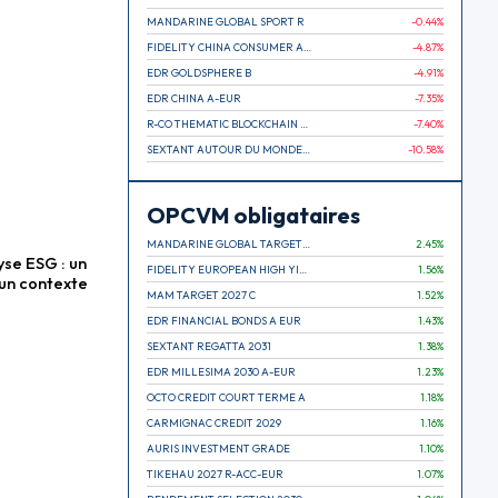
MANDARINE GLOBAL SPORT R
-0.44
%
FIDELITY CHINA CONSUMER A EUR (C)
-4.87
%
EDR GOLDSPHERE B
-4.91
%
EDR CHINA A-EUR
-7.35
%
R-CO THEMATIC BLOCKCHAIN GLOBAL EQU C EUR
-7.40
%
SEXTANT AUTOUR DU MONDE A
-10.58
%
OPCVM obligataires
MANDARINE GLOBAL TARGET 2030 C
2.45
%
se ESG : un
FIDELITY EUROPEAN HIGH YIELD FUND E (C)
1.56
%
un contexte
MAM TARGET 2027 C
1.52
%
EDR FINANCIAL BONDS A EUR
1.43
%
SEXTANT REGATTA 2031
1.38
%
EDR MILLESIMA 2030 A-EUR
1.23
%
OCTO CREDIT COURT TERME A
1.18
%
CARMIGNAC CREDIT 2029
1.16
%
AURIS INVESTMENT GRADE
1.10
%
TIKEHAU 2027 R-ACC-EUR
1.07
%