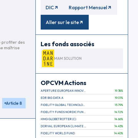
DIC
Rapport Mensuel
Aller sur le site
 profiter des
Les fonds associés
ne maîtrise
MAM SOLUTION
OPCVM Actions
APERTURE EUROPEAN INNOVATION
19.38
%
EDR BIG DATA A
19.01
%
Article 8
FIDELITY GLOBAL TECHNOLOGY FUND A EUR
15.79
%
FIDELITY FUNDS NORDIC FUND A
14.72
%
HMG GLOBETROTTER (C)
14.66
%
DORVAL EUROPEAN CLIMATE INITIATIVE R (C)
14.45
%
FIDELITY WORLD FUND
14.40
%