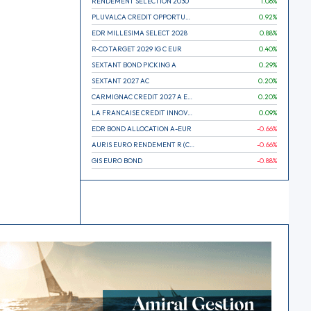
RENDEMENT SELECTION 2030
1.06
%
PLUVALCA CREDIT OPPORTUNITIES
0.92
%
EDR MILLESIMA SELECT 2028
0.88
%
R-CO TARGET 2029 IG C EUR
0.40
%
SEXTANT BOND PICKING A
0.29
%
SEXTANT 2027 AC
0.20
%
CARMIGNAC CREDIT 2027 A EUR
0.20
%
LA FRANCAISE CREDIT INNOVATION
0.09
%
EDR BOND ALLOCATION A-EUR
-0.66
%
AURIS EURO RENDEMENT R (CAPITALISATION)
-0.66
%
GIS EURO BOND
-0.88
%