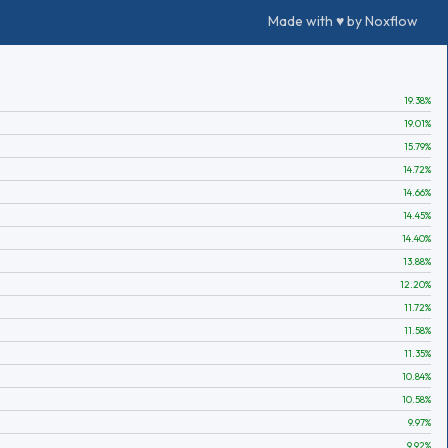
Made with ♥ by Noxflow
19.38
%
19.01
%
15.79
%
14.72
%
14.66
%
14.45
%
14.40
%
13.88
%
12.20
%
11.72
%
11.58
%
11.35
%
10.84
%
10.58
%
9.97
%
9.92
%