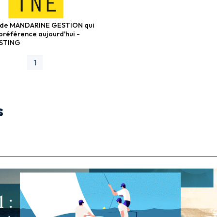
 de MANDARINE GESTION qui
ersifiés
préférence aujourd'hui -
STING
1
s