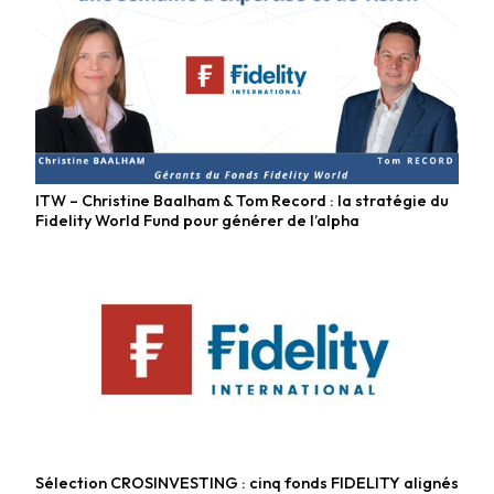
ITW – Christine Baalham & Tom Record : la stratégie du
Fonds actions
Fidelity World Fund pour générer de l’alpha
Sélection CROSINVESTING : cinq fonds FIDELITY alignés
Fonds actions