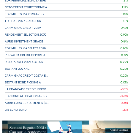
EDR FINANCIAL BONDS A EUR
1.21
%
OCTO CREDIT COURT TERME A
1.12
%
EDR MILLESIMA 2030 A-EUR
1.08
%
TIKEHAU 2027 R-ACC-EUR
1.01
%
CARMIGNAC CREDIT 2029
0.99
%
RENDEMENT SELECTION 2030
0.90
%
AURIS INVESTMENT GRADE
0.84
%
EDR MILLESIMA SELECT 2028
0.80
%
PLUVALCA CREDIT OPPORTUNITIES
0.79
%
R-CO TARGET 2029 IG C EUR
0.22
%
SEXTANT 2027 AC
0.20
%
CARMIGNAC CREDIT 2027 A EUR
0.20
%
SEXTANT BOND PICKING A
0.09
%
LA FRANCAISE CREDIT INNOVATION
-0.11
%
EDR BOND ALLOCATION A-EUR
-0.66
%
AURIS EURO RENDEMENT R (CAPITALISATION)
-0.66
%
GIS EURO BOND
-1.27
%