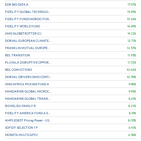
EDR BIG DATA A
17.97
%
FIDELITY GLOBAL TECHNOLOGY FUND A EUR
15.99
%
FIDELITY FUNDS NORDIC FUND A
15.24
%
FIDELITY WORLD FUND
14.49
%
HMG GLOBETROTTER (C)
14.12
%
DORVAL EUROPEAN CLIMATE INITIATIVE R (C)
12.71
%
FRANKLIN MUTUAL EUROPEAN FUND A EUR (C)
12.57
%
BDL TRANSITION
11.93
%
PLUVALA DISRUPTIVE OPPORTUNITIES
11.72
%
BDL CONVICTIONS
10.42
%
DORVAL DRIVERS SMID CONTINENTAL EUROPE
10.39
%
HMG AFRICA PICKING FUND A
9.98
%
MANDARINE GLOBAL MICROCAP
9.95
%
MANDARINE GLOBAL TRANSITION R
8.61
%
RICHELIEU FAMILY R
8.21
%
FIDELITY AMERICA FUND A EUR (C)
8.19
%
AMPLEGEST Pricing Power - US - AC
8.05
%
SOFIDY SELECTION 1 P
6.41
%
MONETA MULTICAPS C
6.34
%