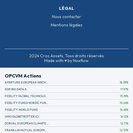
LÉGAL
Nous contacter
Mentions légales
2024 Cros Assets, Tous droits réservés
Made with ♥ by Noxflow
OPCVM Actions
APERTURE EUROPEAN INNOVATION
18.09
%
EDR BIG DATA A
17.97
%
FIDELITY GLOBAL TECHNOLOGY FUND A EUR
15.99
%
FIDELITY FUNDS NORDIC FUND A
15.24
%
FIDELITY WORLD FUND
14.49
%
HMG GLOBETROTTER (C)
14.12
%
DORVAL EUROPEAN CLIMATE INITIATIVE R (C)
12.71
%
FRANKLIN MUTUAL EUROPEAN FUND A EUR (C)
12.57
%