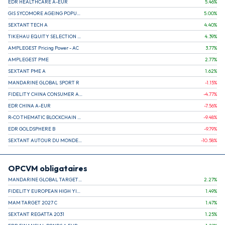
EDR HEALTHCARE A-EUR
5.46
%
GIS SYCOMORE AGEING POPULATION
5.00
%
SEXTANT TECH A
4.40
%
TIKEHAU EQUITY SELECTION R-Acc-EUR
4.39
%
AMPLEGEST Pricing Power - AC
3.77
%
AMPLEGEST PME
2.77
%
SEXTANT PME A
1.62
%
MANDARINE GLOBAL SPORT R
-1.15
%
FIDELITY CHINA CONSUMER A EUR (C)
-4.77
%
EDR CHINA A-EUR
-7.56
%
R-CO THEMATIC BLOCKCHAIN GLOBAL EQU C EUR
-9.48
%
EDR GOLDSPHERE B
-9.79
%
SEXTANT AUTOUR DU MONDE A
-10.58
%
OPCVM obligataires
MANDARINE GLOBAL TARGET 2030 C
2.27
%
FIDELITY EUROPEAN HIGH YIELD FUND E (C)
1.49
%
MAM TARGET 2027 C
1.47
%
SEXTANT REGATTA 2031
1.25
%