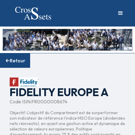
Retour
FIDELITY EUROPE A
Code ISIN:
FR0000008674
Objectif: L’objectif du Compartiment est de surperformer
son indicateur de référence l'indice MSCI Europe (dividendes
nets réinvestis), en ayant une gestion active et dynamique de
sélection de valeurs européennes. Politique
d’investissement: Au moins 75 % des actifs sont investis en