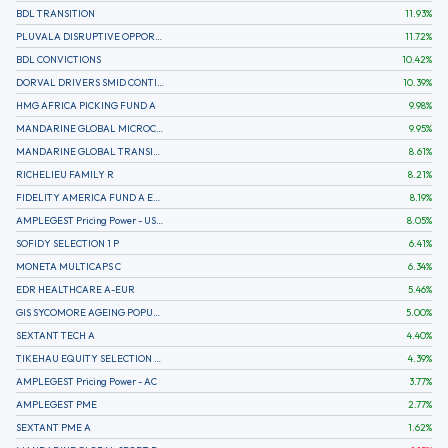
BDL TRANSITION
11.93
%
PLUVALA DISRUPTIVE OPPORTUNITIES
11.72
%
BDL CONVICTIONS
10.42
%
DORVAL DRIVERS SMID CONTINENTAL EUROPE
10.39
%
HMG AFRICA PICKING FUND A
9.98
%
MANDARINE GLOBAL MICROCAP
9.95
%
MANDARINE GLOBAL TRANSITION R
8.61
%
RICHELIEU FAMILY R
8.21
%
FIDELITY AMERICA FUND A EUR (C)
8.19
%
AMPLEGEST Pricing Power - US - AC
8.05
%
SOFIDY SELECTION 1 P
6.41
%
MONETA MULTICAPS C
6.34
%
EDR HEALTHCARE A-EUR
5.46
%
GIS SYCOMORE AGEING POPULATION
5.00
%
SEXTANT TECH A
4.40
%
TIKEHAU EQUITY SELECTION R-Acc-EUR
4.39
%
AMPLEGEST Pricing Power - AC
3.77
%
AMPLEGEST PME
2.77
%
SEXTANT PME A
1.62
%