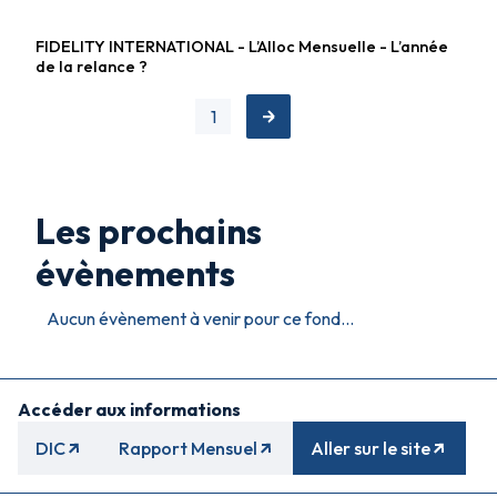
FIDELITY INTERNATIONAL - L’Alloc Mensuelle - L’année
Fonds diversifiés
de la relance ?
1
Les prochains
évènements
Aucun évènement à venir pour ce fond...
Accéder aux informations
DIC
Rapport Mensuel
Aller sur le site