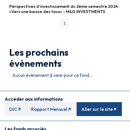
Perspectives d’investissement du 2ème semestre 2024 :
Fonds diversifiés
«Vers une baisse des taux» - M&G INVESTMENTS
1
Les prochains
évènements
Aucun évènement à venir pour ce fond...
Accéder aux informations
DIC
Rapport Mensuel
Aller sur le site
Les fonds associés