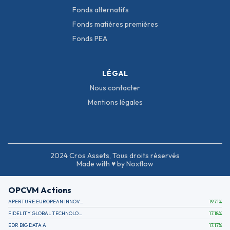
Fonds alternatifs
Fonds matières premières
Fonds PEA
LÉGAL
Nous contacter
Mentions légales
2024 Cros Assets, Tous droits réservés
Made with ♥ by Noxflow
OPCVM Actions
APERTURE EUROPEAN INNOVATION
19.71
%
FIDELITY GLOBAL TECHNOLOGY FUND A EUR
17.18
%
EDR BIG DATA A
17.17
%