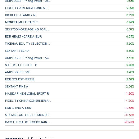
AMPLEGEST Pricing Power - US - AC
9.53
%
FIDELITY AMERICA FUND A EUR (C)
9.09
%
RICHELIEU FAMILY R
8.21
%
MONETA MULTICAPS C
6.87
%
GIS SYCOMORE AGEING POPULATION
6.34
%
EDR HEALTHCARE A-EUR
6.27
%
TIKEHAU EQUITY SELECTION R-Acc-EUR
5.60
%
SEXTANT TECH A
5.60
%
AMPLEGEST Pricing Power - AC
5.48
%
SOFIDY SELECTION 1 P
5.40
%
AMPLEGEST PME
3.90
%
EDR GOLDSPHERE B
2.57
%
SEXTANT PME A
2.08
%
MANDARINE GLOBAL SPORT R
-1.20
%
FIDELITY CHINA CONSUMER A EUR (C)
-4.20
%
EDR CHINA A-EUR
-7.56
%
SEXTANT AUTOUR DU MONDE A
-10.58
%
R-CO THEMATIC BLOCKCHAIN GLOBAL EQU C EUR
-10.61
%