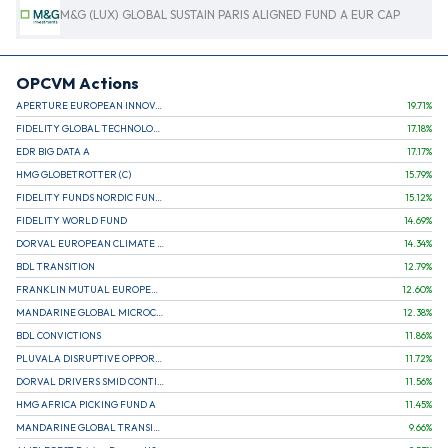
M&G (LUX) GLOBAL SUSTAIN PARIS ALIGNED FUND A EUR CAP
OPCVM Actions
APERTURE EUROPEAN INNOVATION
19.71
%
FIDELITY GLOBAL TECHNOLOGY FUND A EUR
17.18
%
EDR BIG DATA A
17.17
%
HMG GLOBETROTTER (C)
15.79
%
FIDELITY FUNDS NORDIC FUND A
15.12
%
FIDELITY WORLD FUND
14.69
%
DORVAL EUROPEAN CLIMATE INITIATIVE R (C)
14.34
%
BDL TRANSITION
12.79
%
FRANKLIN MUTUAL EUROPEAN FUND A EUR (C)
12.60
%
MANDARINE GLOBAL MICROCAP
12.38
%
BDL CONVICTIONS
11.86
%
PLUVALA DISRUPTIVE OPPORTUNITIES
11.72
%
DORVAL DRIVERS SMID CONTINENTAL EUROPE
11.56
%
HMG AFRICA PICKING FUND A
11.45
%
MANDARINE GLOBAL TRANSITION R
9.66
%