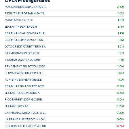
OPCVM obligataires
MANDARINE GLOBAL TARGET 2030 C
2.50
%
FIDELITY EUROPEAN HIGH YIELD FUND E (C)
1.62
%
MAM TARGET 2027 C
1.57
%
SEXTANT REGATTA 2031
1.46
%
EDR FINANCIAL BONDS A EUR
1.45
%
EDR MILLESIMA 2030 A-EUR
1.28
%
OCTO CREDIT COURT TERME A
1.21
%
CARMIGNAC CREDIT 2029
1.17
%
TIKEHAU 2027 R-ACC-EUR
1.15
%
RENDEMENT SELECTION 2030
1.06
%
PLUVALCA CREDIT OPPORTUNITIES
1.02
%
AURIS INVESTMENT GRADE
1.00
%
EDR MILLESIMA SELECT 2028
0.89
%
SEXTANT BOND PICKING A
0.36
%
R-CO TARGET 2029 IG C EUR
0.34
%
SEXTANT 2027 AC
0.20
%
CARMIGNAC CREDIT 2027 A EUR
0.20
%
LA FRANCAISE CREDIT INNOVATION
0.09
%
EDR BOND ALLOCATION A-EUR
-0.66
%