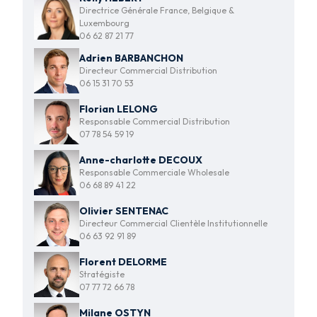
Directrice Générale France, Belgique &
Luxembourg
06 62 87 21 77
Adrien BARBANCHON
Directeur Commercial Distribution
06 15 31 70 53
Florian LELONG
Responsable Commercial Distribution
07 78 54 59 19
Anne-charlotte DECOUX
Responsable Commerciale Wholesale
06 68 89 41 22
Olivier SENTENAC
Directeur Commercial Clientèle Institutionnelle
06 63 92 91 89
Florent DELORME
Stratégiste
07 77 72 66 78
Milane OSTYN