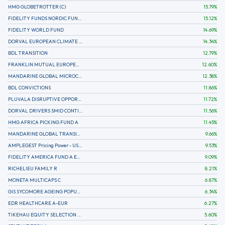
HMG GLOBETROTTER (C)
15.79
%
FIDELITY FUNDS NORDIC FUND A
15.12
%
FIDELITY WORLD FUND
14.69
%
DORVAL EUROPEAN CLIMATE INITIATIVE R (C)
14.34
%
BDL TRANSITION
12.79
%
FRANKLIN MUTUAL EUROPEAN FUND A EUR (C)
12.60
%
MANDARINE GLOBAL MICROCAP
12.38
%
BDL CONVICTIONS
11.86
%
PLUVALA DISRUPTIVE OPPORTUNITIES
11.72
%
DORVAL DRIVERS SMID CONTINENTAL EUROPE
11.56
%
HMG AFRICA PICKING FUND A
11.45
%
MANDARINE GLOBAL TRANSITION R
9.66
%
AMPLEGEST Pricing Power - US - AC
9.53
%
FIDELITY AMERICA FUND A EUR (C)
9.09
%
RICHELIEU FAMILY R
8.21
%
MONETA MULTICAPS C
6.87
%
GIS SYCOMORE AGEING POPULATION
6.34
%
EDR HEALTHCARE A-EUR
6.27
%
TIKEHAU EQUITY SELECTION R-Acc-EUR
5.60
%