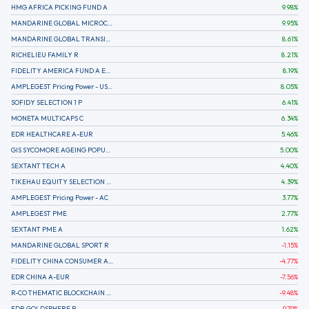
HMG AFRICA PICKING FUND A
9.98
%
MANDARINE GLOBAL MICROCAP
9.95
%
MANDARINE GLOBAL TRANSITION R
8.61
%
RICHELIEU FAMILY R
8.21
%
FIDELITY AMERICA FUND A EUR (C)
8.19
%
AMPLEGEST Pricing Power - US - AC
8.05
%
SOFIDY SELECTION 1 P
6.41
%
MONETA MULTICAPS C
6.34
%
EDR HEALTHCARE A-EUR
5.46
%
GIS SYCOMORE AGEING POPULATION
5.00
%
SEXTANT TECH A
4.40
%
TIKEHAU EQUITY SELECTION R-Acc-EUR
4.39
%
AMPLEGEST Pricing Power - AC
3.77
%
AMPLEGEST PME
2.77
%
SEXTANT PME A
1.62
%
MANDARINE GLOBAL SPORT R
-1.15
%
FIDELITY CHINA CONSUMER A EUR (C)
-4.77
%
EDR CHINA A-EUR
-7.56
%
R-CO THEMATIC BLOCKCHAIN GLOBAL EQU C EUR
-9.48
%
EDR GOLDSPHERE B
-9.79
%