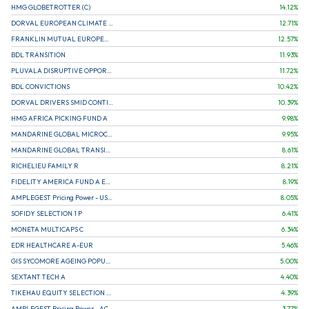
HMG GLOBETROTTER (C)
14.12
%
DORVAL EUROPEAN CLIMATE INITIATIVE R (C)
12.71
%
FRANKLIN MUTUAL EUROPEAN FUND A EUR (C)
12.57
%
BDL TRANSITION
11.93
%
PLUVALA DISRUPTIVE OPPORTUNITIES
11.72
%
BDL CONVICTIONS
10.42
%
DORVAL DRIVERS SMID CONTINENTAL EUROPE
10.39
%
HMG AFRICA PICKING FUND A
9.98
%
MANDARINE GLOBAL MICROCAP
9.95
%
MANDARINE GLOBAL TRANSITION R
8.61
%
RICHELIEU FAMILY R
8.21
%
FIDELITY AMERICA FUND A EUR (C)
8.19
%
AMPLEGEST Pricing Power - US - AC
8.05
%
SOFIDY SELECTION 1 P
6.41
%
MONETA MULTICAPS C
6.34
%
EDR HEALTHCARE A-EUR
5.46
%
GIS SYCOMORE AGEING POPULATION
5.00
%
SEXTANT TECH A
4.40
%
TIKEHAU EQUITY SELECTION R-Acc-EUR
4.39
%
AMPLEGEST Pricing Power - AC
3.77
%