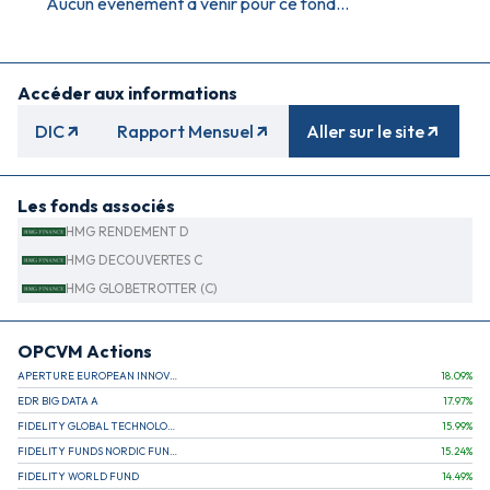
Aucun évènement à venir pour ce fond...
Accéder aux informations
DIC
Rapport Mensuel
Aller sur le site
Les fonds associés
HMG RENDEMENT D
HMG DECOUVERTES C
HMG GLOBETROTTER (C)
OPCVM Actions
APERTURE EUROPEAN INNOVATION
18.09
%
EDR BIG DATA A
17.97
%
FIDELITY GLOBAL TECHNOLOGY FUND A EUR
15.99
%
FIDELITY FUNDS NORDIC FUND A
15.24
%
FIDELITY WORLD FUND
14.49
%