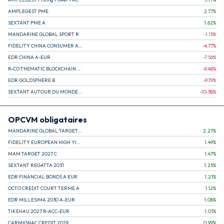
AMPLEGEST PME
2.77
%
SEXTANT PME A
1.62
%
MANDARINE GLOBAL SPORT R
-1.15
%
FIDELITY CHINA CONSUMER A EUR (C)
-4.77
%
EDR CHINA A-EUR
-7.56
%
R-CO THEMATIC BLOCKCHAIN GLOBAL EQU C EUR
-9.48
%
EDR GOLDSPHERE B
-9.79
%
SEXTANT AUTOUR DU MONDE A
-10.58
%
OPCVM obligataires
MANDARINE GLOBAL TARGET 2030 C
2.27
%
FIDELITY EUROPEAN HIGH YIELD FUND E (C)
1.49
%
MAM TARGET 2027 C
1.47
%
SEXTANT REGATTA 2031
1.25
%
EDR FINANCIAL BONDS A EUR
1.21
%
OCTO CREDIT COURT TERME A
1.12
%
EDR MILLESIMA 2030 A-EUR
1.08
%
TIKEHAU 2027 R-ACC-EUR
1.01
%
CARMIGNAC CREDIT 2029
0.99
%