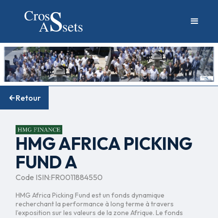
Retour
HMG AFRICA PICKING
FUND A
Code ISIN:
FR0011884550
HMG Africa Picking Fund est un fonds dynamique
recherchant la performance à long terme à travers
l’exposition sur les valeurs de la zone Afrique. Le fonds