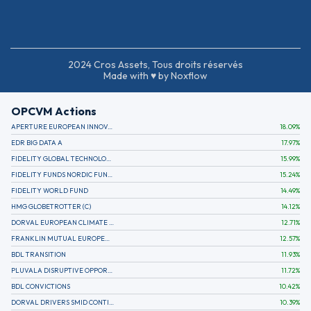
2024 Cros Assets, Tous droits réservés
Made with ♥ by Noxflow
OPCVM Actions
APERTURE EUROPEAN INNOVATION
18.09
%
EDR BIG DATA A
17.97
%
FIDELITY GLOBAL TECHNOLOGY FUND A EUR
15.99
%
FIDELITY FUNDS NORDIC FUND A
15.24
%
FIDELITY WORLD FUND
14.49
%
HMG GLOBETROTTER (C)
14.12
%
DORVAL EUROPEAN CLIMATE INITIATIVE R (C)
12.71
%
FRANKLIN MUTUAL EUROPEAN FUND A EUR (C)
12.57
%
BDL TRANSITION
11.93
%
PLUVALA DISRUPTIVE OPPORTUNITIES
11.72
%
BDL CONVICTIONS
10.42
%
DORVAL DRIVERS SMID CONTINENTAL EUROPE
10.39
%