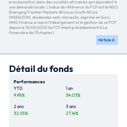
prend position dans des sociétés africaines qui répondent à
une demande locale. L’indice de référence du FCP est le MSCI
Emerging Frontier Markets Africa ex South Africa
(MSEIAZUN), dividendes nets réinvestis, exprimé en Euro.
HMG Finance a repris l'hébergement et la gestion de ce FCP
depuis le 16/05/2023 (le FCP étant précédemment à La
Financière de l'Échiquier).
Article 6
Détail du fonds
Performances
YTD
1 an
9.98
%
34.03
%
2 ans
3 ans
32.55
%
27.14
%