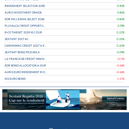
RENDEMENT SELECTION 2030
0.90
%
AURIS INVESTMENT GRADE
0.84
%
EDR MILLESIMA SELECT 2028
0.80
%
PLUVALCA CREDIT OPPORTUNITIES
0.79
%
R-CO TARGET 2029 IG C EUR
0.22
%
SEXTANT 2027 AC
0.20
%
CARMIGNAC CREDIT 2027 A EUR
0.20
%
SEXTANT BOND PICKING A
0.09
%
LA FRANCAISE CREDIT INNOVATION
-0.11
%
EDR BOND ALLOCATION A-EUR
-0.66
%
AURIS EURO RENDEMENT R (CAPITALISATION)
-0.66
%
GIS EURO BOND
-1.27
%