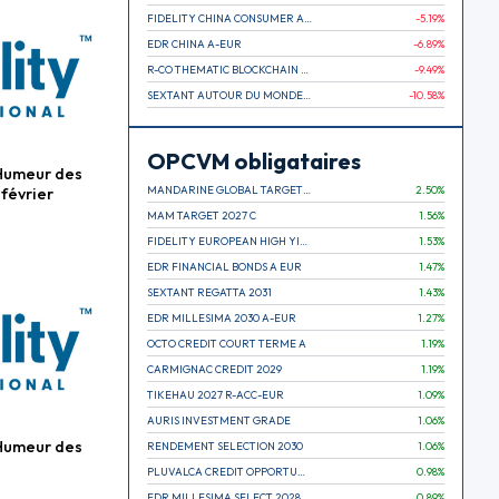
FIDELITY CHINA CONSUMER A EUR (C)
-5.19
%
EDR CHINA A-EUR
-6.89
%
R-CO THEMATIC BLOCKCHAIN GLOBAL EQU C EUR
-9.49
%
SEXTANT AUTOUR DU MONDE A
-10.58
%
OPCVM obligataires
Humeur des
MANDARINE GLOBAL TARGET 2030 C
2.50
%
 février
MAM TARGET 2027 C
1.56
%
FIDELITY EUROPEAN HIGH YIELD FUND E (C)
1.53
%
EDR FINANCIAL BONDS A EUR
1.47
%
SEXTANT REGATTA 2031
1.43
%
EDR MILLESIMA 2030 A-EUR
1.27
%
OCTO CREDIT COURT TERME A
1.19
%
CARMIGNAC CREDIT 2029
1.19
%
TIKEHAU 2027 R-ACC-EUR
1.09
%
AURIS INVESTMENT GRADE
1.06
%
Humeur des
RENDEMENT SELECTION 2030
1.06
%
PLUVALCA CREDIT OPPORTUNITIES
0.98
%
EDR MILLESIMA SELECT 2028
0.89
%