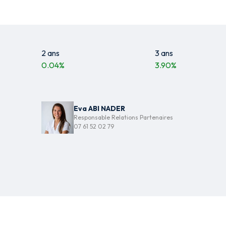
2 ans
3 ans
0.04
%
3.90
%
Eva ABI NADER
Responsable Relations Partenaires
07 61 52 02 79