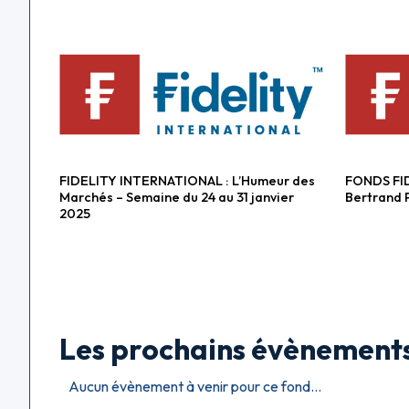
FIDELITY INTERNATIONAL : L’Humeur des
FONDS FID
Fonds diversifiés
Fonds ac
Marchés – Semaine du 24 au 31 janvier
Bertrand 
2025
Les prochains évènement
Aucun évènement à venir pour ce fond...