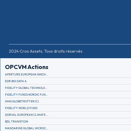
2024 Cros Assets, Tous droits réservés
OPCVM Actions
APERTURE EUROPEAN INNOVATION
EDR BIG DATA A
FIDELITY GLOBAL TECHNOLOGY FUND A EUR
FIDELITY FUNDS NORDIC FUND A
HMG GLOBETROTTER (C)
FIDELITY WORLD FUND
DORVAL EUROPEAN CLIMATE INITIATIVE R (C)
BDL TRANSITION
MANDARINE GLOBAL MICROCAP