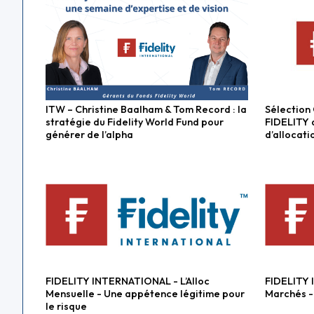
ITW – Christine Baalham & Tom Record : la
Sélection
Fonds actions
Fonds ac
stratégie du Fidelity World Fund pour
FIDELITY a
générer de l’alpha
d’allocati
FIDELITY INTERNATIONAL - L’Alloc
FIDELITY 
Fonds actions
Fonds div
Mensuelle - Une appétence légitime pour
Marchés -
le risque