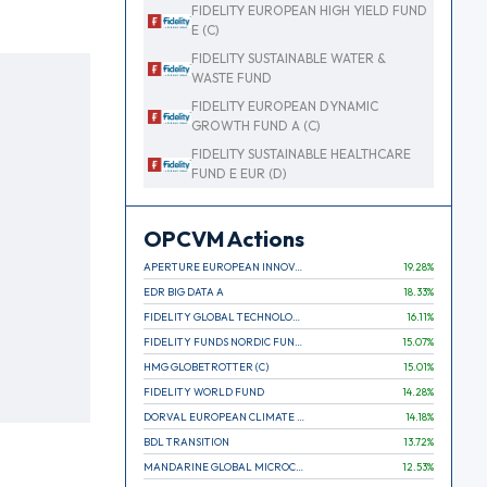
FIDELITY EUROPEAN HIGH YIELD FUND
E (C)
FIDELITY SUSTAINABLE WATER &
WASTE FUND
FIDELITY EUROPEAN DYNAMIC
GROWTH FUND A (C)
FIDELITY SUSTAINABLE HEALTHCARE
FUND E EUR (D)
OPCVM Actions
APERTURE EUROPEAN INNOVATION
19.28
%
EDR BIG DATA A
18.33
%
FIDELITY GLOBAL TECHNOLOGY FUND A EUR
16.11
%
FIDELITY FUNDS NORDIC FUND A
15.07
%
HMG GLOBETROTTER (C)
15.01
%
FIDELITY WORLD FUND
14.28
%
DORVAL EUROPEAN CLIMATE INITIATIVE R (C)
14.18
%
BDL TRANSITION
13.72
%
MANDARINE GLOBAL MICROCAP
12.53
%