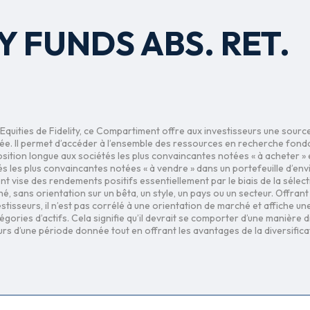
Y FUNDS ABS. RET.
Equities de Fidelity, ce Compartiment offre aux investisseurs une sourc
ée. Il permet d’accéder à l’ensemble des ressources en recherche fon
sition longue aux sociétés les plus convaincantes notées « à acheter » 
s les plus convaincantes notées « à vendre » dans un portefeuille d’env
 vise des rendements positifs essentiellement par le biais de la sélec
hé, sans orientation sur un bêta, un style, un pays ou un secteur. Offrant 
stisseurs, il n’est pas corrélé à une orientation de marché et affiche une
égories d’actifs. Cela signifie qu’il devrait se comporter d’une manière 
s d’une période donnée tout en offrant les avantages de la diversifica