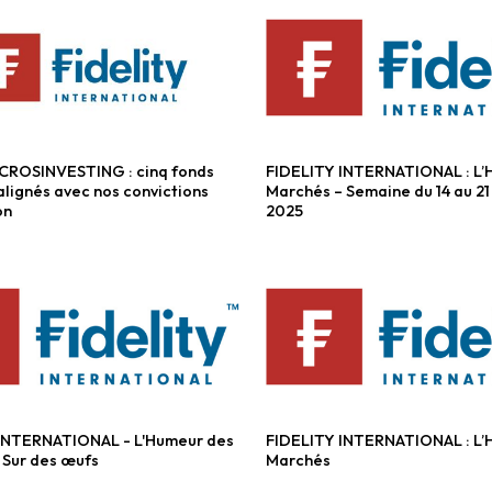
 CROSINVESTING : cinq fonds
FIDELITY INTERNATIONAL : L’
tions
Fonds diversifiés
lignés avec nos convictions
Marchés – Semaine du 14 au 21
on
2025
INTERNATIONAL - L'Humeur des
FIDELITY INTERNATIONAL : L’
ersifiés
Fonds diversifiés
 Sur des œufs
Marchés