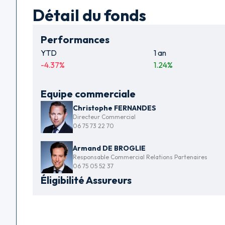
Détail du fonds
Performances
YTD
1 an
-4.37
%
1.24
%
Equipe commerciale
Christophe FERNANDES
Directeur Commercial
06 75 73 22 70
Armand DE BROGLIE
Responsable Commercial Relations Partenaires
06 75 05 52 37
Éligibilité Assureurs