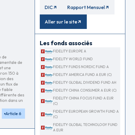
DIC
Rapport Mensuel
Aller sur le site
Les fonds associés
FIDELITY EUROPE A
e de
FIDELITY WORLD FUND
damentale de
FIDELITY FUNDS NORDIC FUND A
et une
iron 150 à
FIDELITY AMERICA FUND A EUR (C)
tion des
FIDELITY GLOBAL DIVIDEND FUND AH
un flux de
 faible
FIDELITY CHINA CONSUMER A EUR (C)
différente des
FIDELITY CHINA FOCUS FUND A EUR
tion dans un
(C)
FIDELITY EUROPEAN GROWTH FUND A
Article 6
(C)
FIDELITY GLOBAL TECHNOLOGY FUND
A EUR