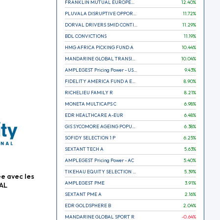
FRANKLIN MUTUAL EUROPEAN FUND A EUR (C)
12.40
%
PLUVALA DISRUPTIVE OPPORTUNITIES
11.72
%
DORVAL DRIVERS SMID CONTINENTAL EUROPE
11.29
%
BDL CONVICTIONS
11.19
%
HMG AFRICA PICKING FUND A
10.44
%
MANDARINE GLOBAL TRANSITION R
10.04
%
AMPLEGEST Pricing Power - US - AC
9.43
%
FIDELITY AMERICA FUND A EUR (C)
8.90
%
RICHELIEU FAMILY R
8.21
%
MONETA MULTICAPS C
6.98
%
EDR HEALTHCARE A-EUR
6.48
%
GIS SYCOMORE AGEING POPULATION
6.38
%
SOFIDY SELECTION 1 P
6.25
%
SEXTANT TECH A
5.63
%
AMPLEGEST Pricing Power - AC
5.40
%
TIKEHAU EQUITY SELECTION R-Acc-EUR
5.39
%
ée avec les
AMPLEGEST PME
3.91
%
AL
SEXTANT PME A
2.16
%
EDR GOLDSPHERE B
2.04
%
MANDARINE GLOBAL SPORT R
-0.64
%