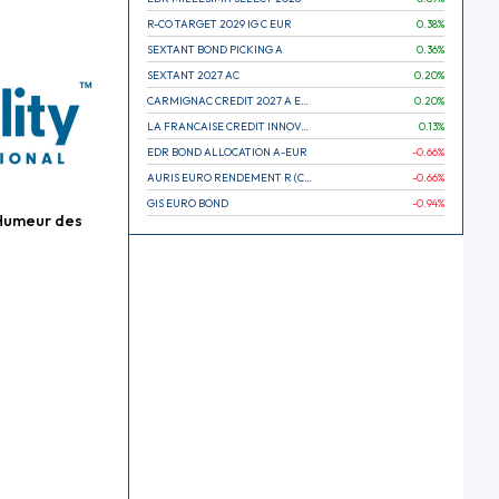
R-CO TARGET 2029 IG C EUR
0.38
%
SEXTANT BOND PICKING A
0.36
%
SEXTANT 2027 AC
0.20
%
CARMIGNAC CREDIT 2027 A EUR
0.20
%
LA FRANCAISE CREDIT INNOVATION
0.13
%
EDR BOND ALLOCATION A-EUR
-0.66
%
AURIS EURO RENDEMENT R (CAPITALISATION)
-0.66
%
GIS EURO BOND
-0.94
%
Humeur des