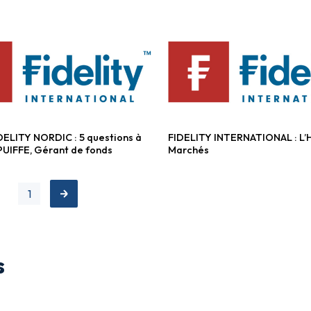
ELITY NORDIC : 5 questions à
FIDELITY INTERNATIONAL : L’
tions
Fonds diversifiés
PUIFFE, Gérant de fonds
Marchés
1
s