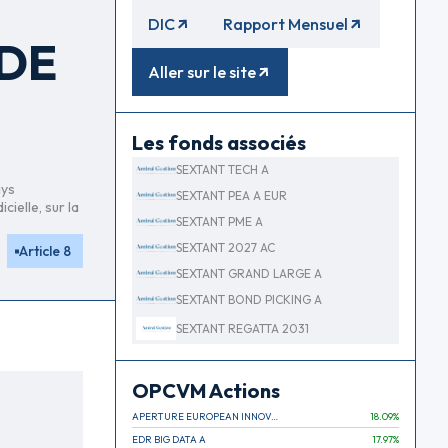
DIC
Rapport Mensuel
DE
Aller sur le site
Les fonds associés
SEXTANT TECH A
ays
SEXTANT PEA A EUR
ielle, sur la
SEXTANT PME A
SEXTANT 2027 AC
Article 8
SEXTANT GRAND LARGE A
SEXTANT BOND PICKING A
SEXTANT REGATTA 2031
OPCVM Actions
APERTURE EUROPEAN INNOVATION
18.09
%
EDR BIG DATA A
17.97
%