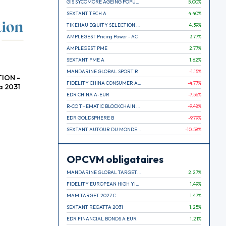
GIS SYCOMORE AGEING POPULATION
5.00
%
SEXTANT TECH A
4.40
%
TIKEHAU EQUITY SELECTION R-Acc-EUR
4.39
%
AMPLEGEST Pricing Power - AC
3.77
%
AMPLEGEST PME
2.77
%
SEXTANT PME A
1.62
%
MANDARINE GLOBAL SPORT R
-1.15
%
TION -
FIDELITY CHINA CONSUMER A EUR (C)
-4.77
%
a 2031
EDR CHINA A-EUR
-7.56
%
R-CO THEMATIC BLOCKCHAIN GLOBAL EQU C EUR
-9.48
%
EDR GOLDSPHERE B
-9.79
%
SEXTANT AUTOUR DU MONDE A
-10.58
%
OPCVM obligataires
MANDARINE GLOBAL TARGET 2030 C
2.27
%
FIDELITY EUROPEAN HIGH YIELD FUND E (C)
1.49
%
MAM TARGET 2027 C
1.47
%
SEXTANT REGATTA 2031
1.25
%
EDR FINANCIAL BONDS A EUR
1.21
%