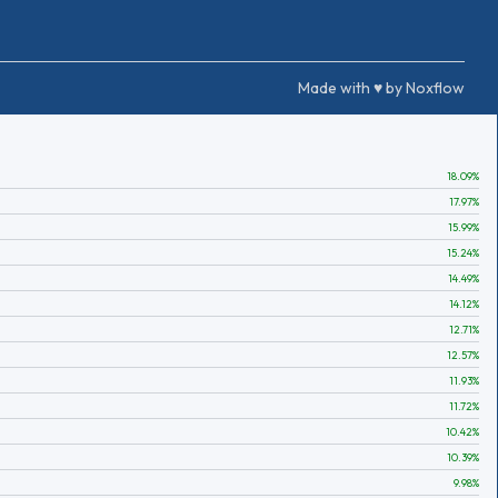
Made with ♥ by Noxflow
18.09
%
17.97
%
15.99
%
15.24
%
14.49
%
14.12
%
12.71
%
12.57
%
11.93
%
11.72
%
10.42
%
10.39
%
9.98
%