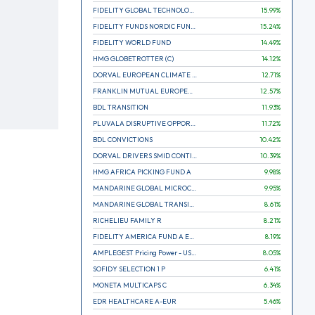
FIDELITY GLOBAL TECHNOLOGY FUND A EUR
15.99
%
FIDELITY FUNDS NORDIC FUND A
15.24
%
FIDELITY WORLD FUND
14.49
%
HMG GLOBETROTTER (C)
14.12
%
DORVAL EUROPEAN CLIMATE INITIATIVE R (C)
12.71
%
FRANKLIN MUTUAL EUROPEAN FUND A EUR (C)
12.57
%
BDL TRANSITION
11.93
%
PLUVALA DISRUPTIVE OPPORTUNITIES
11.72
%
BDL CONVICTIONS
10.42
%
DORVAL DRIVERS SMID CONTINENTAL EUROPE
10.39
%
HMG AFRICA PICKING FUND A
9.98
%
MANDARINE GLOBAL MICROCAP
9.95
%
MANDARINE GLOBAL TRANSITION R
8.61
%
RICHELIEU FAMILY R
8.21
%
FIDELITY AMERICA FUND A EUR (C)
8.19
%
AMPLEGEST Pricing Power - US - AC
8.05
%
SOFIDY SELECTION 1 P
6.41
%
MONETA MULTICAPS C
6.34
%
EDR HEALTHCARE A-EUR
5.46
%