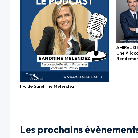
AMIRAL GE
Fonds ob
Une Alloca
Rendemen
Itw de Sandrine Melendez
Les prochains évènement