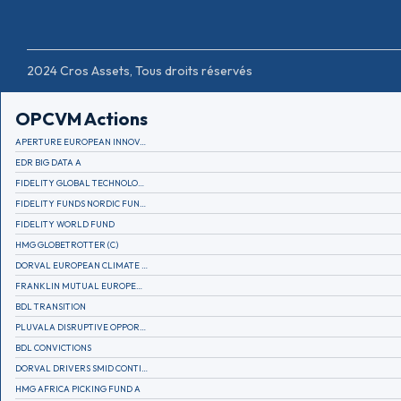
2024 Cros Assets, Tous droits réservés
OPCVM Actions
APERTURE EUROPEAN INNOVATION
EDR BIG DATA A
FIDELITY GLOBAL TECHNOLOGY FUND A EUR
FIDELITY FUNDS NORDIC FUND A
FIDELITY WORLD FUND
HMG GLOBETROTTER (C)
DORVAL EUROPEAN CLIMATE INITIATIVE R (C)
FRANKLIN MUTUAL EUROPEAN FUND A EUR (C)
BDL TRANSITION
PLUVALA DISRUPTIVE OPPORTUNITIES
BDL CONVICTIONS
DORVAL DRIVERS SMID CONTINENTAL EUROPE
HMG AFRICA PICKING FUND A