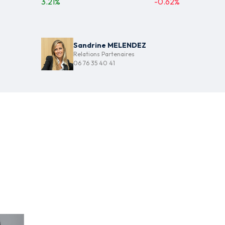
3.21
%
-0.62
%
Sandrine MELENDEZ
Relations Partenaires
06 76 35 40 41