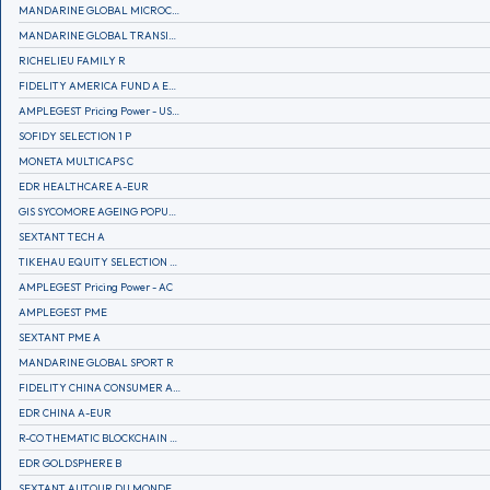
MANDARINE GLOBAL MICROCAP
MANDARINE GLOBAL TRANSITION R
RICHELIEU FAMILY R
FIDELITY AMERICA FUND A EUR (C)
AMPLEGEST Pricing Power - US - AC
SOFIDY SELECTION 1 P
MONETA MULTICAPS C
EDR HEALTHCARE A-EUR
GIS SYCOMORE AGEING POPULATION
SEXTANT TECH A
TIKEHAU EQUITY SELECTION R-Acc-EUR
AMPLEGEST Pricing Power - AC
AMPLEGEST PME
SEXTANT PME A
MANDARINE GLOBAL SPORT R
FIDELITY CHINA CONSUMER A EUR (C)
EDR CHINA A-EUR
R-CO THEMATIC BLOCKCHAIN GLOBAL EQU C EUR
EDR GOLDSPHERE B
SEXTANT AUTOUR DU MONDE A