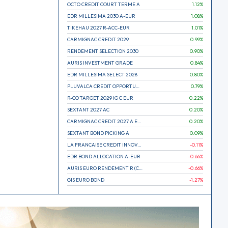
OCTO CREDIT COURT TERME A
1.12
%
EDR MILLESIMA 2030 A-EUR
1.08
%
TIKEHAU 2027 R-ACC-EUR
1.01
%
CARMIGNAC CREDIT 2029
0.99
%
RENDEMENT SELECTION 2030
0.90
%
AURIS INVESTMENT GRADE
0.84
%
EDR MILLESIMA SELECT 2028
0.80
%
PLUVALCA CREDIT OPPORTUNITIES
0.79
%
R-CO TARGET 2029 IG C EUR
0.22
%
SEXTANT 2027 AC
0.20
%
CARMIGNAC CREDIT 2027 A EUR
0.20
%
SEXTANT BOND PICKING A
0.09
%
LA FRANCAISE CREDIT INNOVATION
-0.11
%
EDR BOND ALLOCATION A-EUR
-0.66
%
AURIS EURO RENDEMENT R (CAPITALISATION)
-0.66
%
GIS EURO BOND
-1.27
%