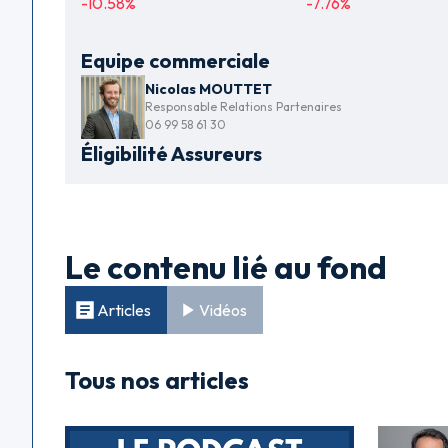
-10.58
%
-7.76
%
Equipe commerciale
Nicolas MOUTTET
Responsable Relations Partenaires
06 99 58 61 30
Éligibilité Assureurs
Le contenu lié au fond
Articles
Vidéos
Tous nos articles