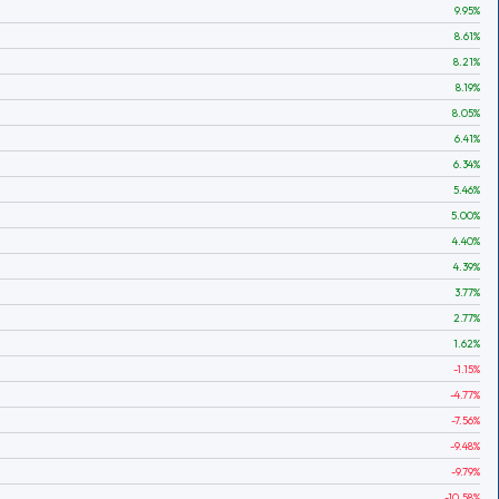
9.95
%
8.61
%
8.21
%
8.19
%
8.05
%
6.41
%
6.34
%
5.46
%
5.00
%
4.40
%
4.39
%
3.77
%
2.77
%
1.62
%
-1.15
%
-4.77
%
-7.56
%
-9.48
%
-9.79
%
-10.58
%