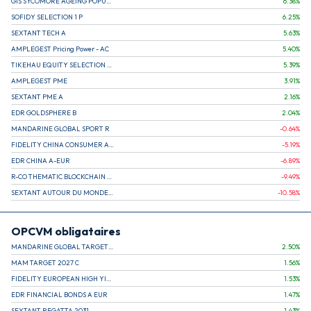
GIS SYCOMORE AGEING POPULATION
6.38
%
SOFIDY SELECTION 1 P
6.25
%
SEXTANT TECH A
5.63
%
AMPLEGEST Pricing Power - AC
5.40
%
TIKEHAU EQUITY SELECTION R-Acc-EUR
5.39
%
AMPLEGEST PME
3.91
%
SEXTANT PME A
2.16
%
EDR GOLDSPHERE B
2.04
%
MANDARINE GLOBAL SPORT R
-0.64
%
FIDELITY CHINA CONSUMER A EUR (C)
-5.19
%
EDR CHINA A-EUR
-6.89
%
R-CO THEMATIC BLOCKCHAIN GLOBAL EQU C EUR
-9.49
%
SEXTANT AUTOUR DU MONDE A
-10.58
%
OPCVM obligataires
MANDARINE GLOBAL TARGET 2030 C
2.50
%
MAM TARGET 2027 C
1.56
%
FIDELITY EUROPEAN HIGH YIELD FUND E (C)
1.53
%
EDR FINANCIAL BONDS A EUR
1.47
%
SEXTANT REGATTA 2031
1.43
%