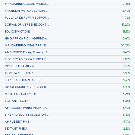
MANDARINE GLOBAL MICROCAP
12.53
%
FRANKLIN MUTUAL EUROPEAN FUND A EUR (C)
12.40
%
PLUVALA DISRUPTIVE OPPORTUNITIES
11.72
%
DORVAL DRIVERS SMID CONTINENTAL EUROPE
11.29
%
BDL CONVICTIONS
11.19
%
HMG AFRICA PICKING FUND A
10.44
%
MANDARINE GLOBAL TRANSITION R
10.04
%
AMPLEGEST Pricing Power - US - AC
9.43
%
FIDELITY AMERICA FUND A EUR (C)
8.90
%
RICHELIEU FAMILY R
8.21
%
MONETA MULTICAPS C
6.98
%
EDR HEALTHCARE A-EUR
6.48
%
GIS SYCOMORE AGEING POPULATION
6.38
%
SOFIDY SELECTION 1 P
6.25
%
SEXTANT TECH A
5.63
%
AMPLEGEST Pricing Power - AC
5.40
%
TIKEHAU EQUITY SELECTION R-Acc-EUR
5.39
%
AMPLEGEST PME
3.91
%
SEXTANT PME A
2.16
%