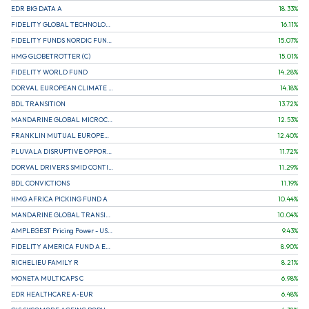
EDR BIG DATA A
18.33
%
FIDELITY GLOBAL TECHNOLOGY FUND A EUR
16.11
%
FIDELITY FUNDS NORDIC FUND A
15.07
%
HMG GLOBETROTTER (C)
15.01
%
FIDELITY WORLD FUND
14.28
%
DORVAL EUROPEAN CLIMATE INITIATIVE R (C)
14.18
%
BDL TRANSITION
13.72
%
MANDARINE GLOBAL MICROCAP
12.53
%
FRANKLIN MUTUAL EUROPEAN FUND A EUR (C)
12.40
%
PLUVALA DISRUPTIVE OPPORTUNITIES
11.72
%
DORVAL DRIVERS SMID CONTINENTAL EUROPE
11.29
%
BDL CONVICTIONS
11.19
%
HMG AFRICA PICKING FUND A
10.44
%
MANDARINE GLOBAL TRANSITION R
10.04
%
AMPLEGEST Pricing Power - US - AC
9.43
%
FIDELITY AMERICA FUND A EUR (C)
8.90
%
RICHELIEU FAMILY R
8.21
%
MONETA MULTICAPS C
6.98
%
EDR HEALTHCARE A-EUR
6.48
%