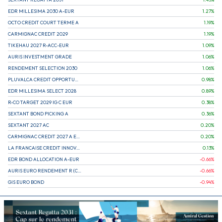
EDR MILLESIMA 2030 A-EUR
1.27
%
OCTO CREDIT COURT TERME A
1.19
%
CARMIGNAC CREDIT 2029
1.19
%
TIKEHAU 2027 R-ACC-EUR
1.09
%
AURIS INVESTMENT GRADE
1.06
%
RENDEMENT SELECTION 2030
1.06
%
PLUVALCA CREDIT OPPORTUNITIES
0.98
%
EDR MILLESIMA SELECT 2028
0.89
%
R-CO TARGET 2029 IG C EUR
0.38
%
SEXTANT BOND PICKING A
0.36
%
SEXTANT 2027 AC
0.20
%
CARMIGNAC CREDIT 2027 A EUR
0.20
%
LA FRANCAISE CREDIT INNOVATION
0.13
%
EDR BOND ALLOCATION A-EUR
-0.66
%
AURIS EURO RENDEMENT R (CAPITALISATION)
-0.66
%
GIS EURO BOND
-0.94
%