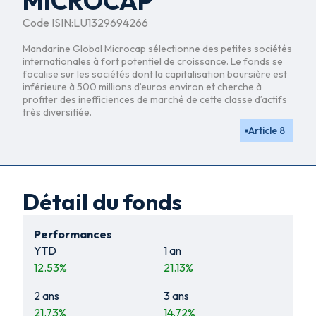
MICROCAP
Code ISIN:
LU1329694266
Mandarine Global Microcap sélectionne des petites sociétés
internationales à fort potentiel de croissance. Le fonds se
focalise sur les sociétés dont la capitalisation boursière est
inférieure à 500 millions d’euros environ et cherche à
profiter des inefficiences de marché de cette classe d’actifs
très diversifiée.
Article 8
Détail du fonds
Performances
YTD
1 an
12.53
%
21.13
%
2 ans
3 ans
21.73
%
14.72
%