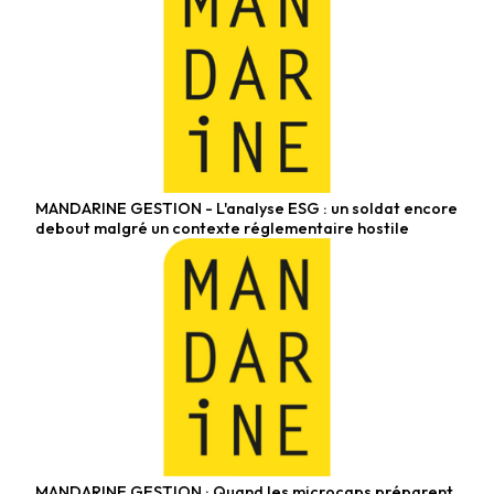
MANDARINE GESTION - L'analyse ESG : un soldat encore
Fonds diversifiés
debout malgré un contexte réglementaire hostile
MANDARINE GESTION : Quand les microcaps préparent