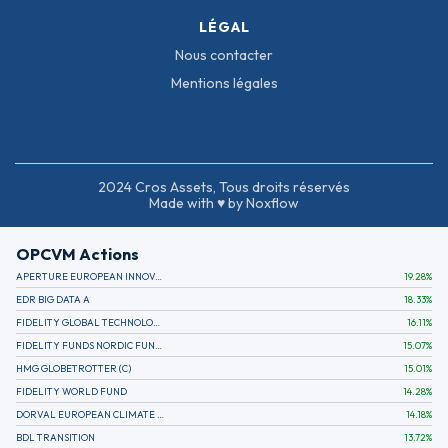
LÉGAL
Nous contacter
Mentions légales
2024 Cros Assets, Tous droits réservés
Made with ♥ by Noxflow
OPCVM Actions
APERTURE EUROPEAN INNOVATION
19.28
%
EDR BIG DATA A
18.33
%
FIDELITY GLOBAL TECHNOLOGY FUND A EUR
16.11
%
FIDELITY FUNDS NORDIC FUND A
15.07
%
HMG GLOBETROTTER (C)
15.01
%
FIDELITY WORLD FUND
14.28
%
DORVAL EUROPEAN CLIMATE INITIATIVE R (C)
14.18
%
BDL TRANSITION
13.72
%