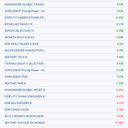
MANDARINE GLOBAL TRANSITION R
9.97
%
AMPLEGEST Pricing Power - US - AC
9.92
%
FIDELITY AMERICA FUND A EUR (C)
8.50
%
RICHELIEU FAMILY R
8.21
%
SOFIDY SELECTION 1 P
6.95
%
MONETA MULTICAPS C
6.89
%
EDR HEALTHCARE A-EUR
6.19
%
GIS SYCOMORE AGEING POPULATION
5.79
%
SEXTANT TECH A
5.46
%
TIKEHAU EQUITY SELECTION R-Acc-EUR
5.43
%
AMPLEGEST Pricing Power - AC
5.03
%
AMPLEGEST PME
3.91
%
SEXTANT PME A
2.32
%
MANDARINE GLOBAL SPORT R
-0.44
%
FIDELITY CHINA CONSUMER A EUR (C)
-4.87
%
EDR GOLDSPHERE B
-4.91
%
EDR CHINA A-EUR
-7.35
%
R-CO THEMATIC BLOCKCHAIN GLOBAL EQU C EUR
-7.40
%
SEXTANT AUTOUR DU MONDE A
-10.58
%