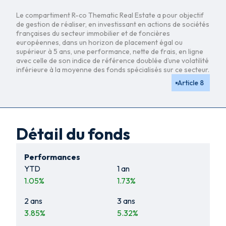
Le compartiment R-co Thematic Real Estate a pour objectif
de gestion de réaliser, en investissant en actions de sociétés
françaises du secteur immobilier et de foncières
européennes, dans un horizon de placement égal ou
supérieur à 5 ans, une performance, nette de frais, en ligne
avec celle de son indice de référence doublée d’une volatilité
inférieure à la moyenne des fonds spécialisés sur ce secteur.
Article 8
Détail du fonds
Performances
YTD
1 an
1.05
%
1.73
%
2 ans
3 ans
3.85
%
5.32
%