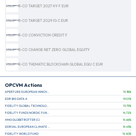
R-CO TARGET 2027 HY F EUR
R-CO TARGET 2029 IG C EUR
R-CO CONVICTION CREDIT F
R-CO CHANGE NET ZERO GLOBAL EQUITY
R-CO THEMATIC BLOCKCHAIN GLOBAL EQU C EUR
OPCVM Actions
APERTURE EUROPEAN INNOVATION
19.38
%
EDR BIG DATA A
19.01
%
FIDELITY GLOBAL TECHNOLOGY FUND A EUR
15.79
%
FIDELITY FUNDS NORDIC FUND A
14.72
%
HMG GLOBETROTTER (C)
14.66
%
DORVAL EUROPEAN CLIMATE INITIATIVE R (C)
14.45
%
FIDELITY WORLD FUND
14.40
%