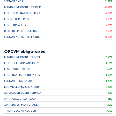
SEXTANT PME A
2.32
%
MANDARINE GLOBAL SPORT R
-0.44
%
FIDELITY CHINA CONSUMER A EUR (C)
-4.87
%
EDR GOLDSPHERE B
-4.91
%
EDR CHINA A-EUR
-7.35
%
R-CO THEMATIC BLOCKCHAIN GLOBAL EQU C EUR
-7.40
%
SEXTANT AUTOUR DU MONDE A
-10.58
%
OPCVM obligataires
MANDARINE GLOBAL TARGET 2030 C
2.45
%
FIDELITY EUROPEAN HIGH YIELD FUND E (C)
1.56
%
MAM TARGET 2027 C
1.52
%
EDR FINANCIAL BONDS A EUR
1.43
%
SEXTANT REGATTA 2031
1.38
%
EDR MILLESIMA 2030 A-EUR
1.23
%
OCTO CREDIT COURT TERME A
1.18
%
CARMIGNAC CREDIT 2029
1.16
%
AURIS INVESTMENT GRADE
1.10
%
TIKEHAU 2027 R-ACC-EUR
1.07
%