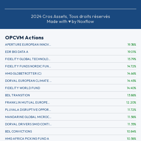
2024 Cros Assets, Tous droits réservés
Made with ♥ by Noxflow
OPCVM Actions
APERTURE EUROPEAN INNOVATION
19.38
%
EDR BIG DATA A
19.01
%
FIDELITY GLOBAL TECHNOLOGY FUND A EUR
15.79
%
FIDELITY FUNDS NORDIC FUND A
14.72
%
HMG GLOBETROTTER (C)
14.66
%
DORVAL EUROPEAN CLIMATE INITIATIVE R (C)
14.45
%
FIDELITY WORLD FUND
14.40
%
BDL TRANSITION
13.88
%
FRANKLIN MUTUAL EUROPEAN FUND A EUR (C)
12.20
%
PLUVALA DISRUPTIVE OPPORTUNITIES
11.72
%
MANDARINE GLOBAL MICROCAP
11.58
%
DORVAL DRIVERS SMID CONTINENTAL EUROPE
11.35
%
BDL CONVICTIONS
10.84
%
HMG AFRICA PICKING FUND A
10.58
%