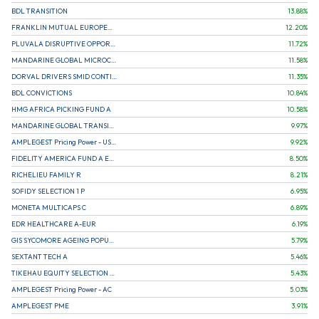
BDL TRANSITION
13.88
%
FRANKLIN MUTUAL EUROPEAN FUND A EUR (C)
12.20
%
PLUVALA DISRUPTIVE OPPORTUNITIES
11.72
%
MANDARINE GLOBAL MICROCAP
11.58
%
DORVAL DRIVERS SMID CONTINENTAL EUROPE
11.35
%
BDL CONVICTIONS
10.84
%
HMG AFRICA PICKING FUND A
10.58
%
MANDARINE GLOBAL TRANSITION R
9.97
%
AMPLEGEST Pricing Power - US - AC
9.92
%
FIDELITY AMERICA FUND A EUR (C)
8.50
%
RICHELIEU FAMILY R
8.21
%
SOFIDY SELECTION 1 P
6.95
%
MONETA MULTICAPS C
6.89
%
EDR HEALTHCARE A-EUR
6.19
%
GIS SYCOMORE AGEING POPULATION
5.79
%
SEXTANT TECH A
5.46
%
TIKEHAU EQUITY SELECTION R-Acc-EUR
5.43
%
AMPLEGEST Pricing Power - AC
5.03
%
AMPLEGEST PME
3.91
%