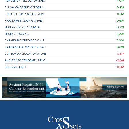
RENDEMENT SELECTION 2030
1.06
%
PLUVALCA CREDIT OPPORTUNITIES
0.92
%
EDR MILLESIMA SELECT 2028
0.88
%
R-CO TARGET 2029 IG C EUR
0.40
%
SEXTANT BOND PICKING A
0.29
%
SEXTANT 2027 AC
0.20
%
CARMIGNAC CREDIT 2027 A EUR
0.20
%
LA FRANCAISE CREDIT INNOVATION
0.09
%
EDR BOND ALLOCATION A-EUR
-0.66
%
AURIS EURO RENDEMENT R (CAPITALISATION)
-0.66
%
GIS EURO BOND
-0.88
%