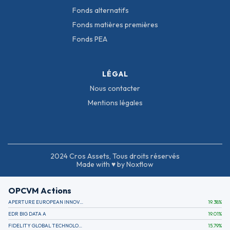
Fonds alternatifs
Fonds matières premières
Fonds PEA
LÉGAL
Nous contacter
Mentions légales
2024 Cros Assets, Tous droits réservés
Made with ♥ by Noxflow
OPCVM Actions
APERTURE EUROPEAN INNOVATION
19.38
%
EDR BIG DATA A
19.01
%
FIDELITY GLOBAL TECHNOLOGY FUND A EUR
15.79
%