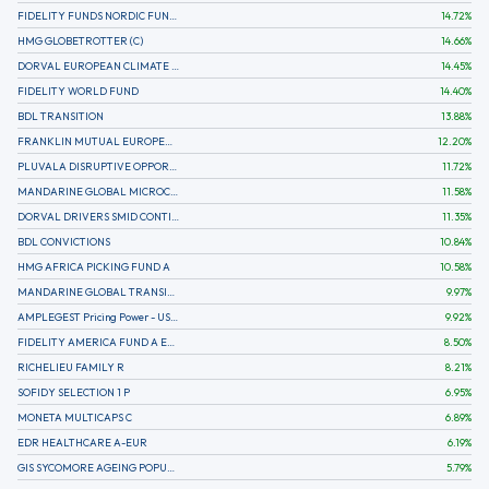
FIDELITY FUNDS NORDIC FUND A
14.72
%
HMG GLOBETROTTER (C)
14.66
%
DORVAL EUROPEAN CLIMATE INITIATIVE R (C)
14.45
%
FIDELITY WORLD FUND
14.40
%
BDL TRANSITION
13.88
%
FRANKLIN MUTUAL EUROPEAN FUND A EUR (C)
12.20
%
PLUVALA DISRUPTIVE OPPORTUNITIES
11.72
%
MANDARINE GLOBAL MICROCAP
11.58
%
DORVAL DRIVERS SMID CONTINENTAL EUROPE
11.35
%
BDL CONVICTIONS
10.84
%
HMG AFRICA PICKING FUND A
10.58
%
MANDARINE GLOBAL TRANSITION R
9.97
%
AMPLEGEST Pricing Power - US - AC
9.92
%
FIDELITY AMERICA FUND A EUR (C)
8.50
%
RICHELIEU FAMILY R
8.21
%
SOFIDY SELECTION 1 P
6.95
%
MONETA MULTICAPS C
6.89
%
EDR HEALTHCARE A-EUR
6.19
%
GIS SYCOMORE AGEING POPULATION
5.79
%