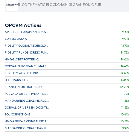
R-CO THEMATIC BLOCKCHAIN GLOBAL EQU C EUR
OPCVM Actions
APERTURE EUROPEAN INNOVATION
19.38
%
EDR BIG DATA A
19.01
%
FIDELITY GLOBAL TECHNOLOGY FUND A EUR
15.79
%
FIDELITY FUNDS NORDIC FUND A
14.72
%
HMG GLOBETROTTER (C)
14.66
%
DORVAL EUROPEAN CLIMATE INITIATIVE R (C)
14.45
%
FIDELITY WORLD FUND
14.40
%
BDL TRANSITION
13.88
%
FRANKLIN MUTUAL EUROPEAN FUND A EUR (C)
12.20
%
PLUVALA DISRUPTIVE OPPORTUNITIES
11.72
%
MANDARINE GLOBAL MICROCAP
11.58
%
DORVAL DRIVERS SMID CONTINENTAL EUROPE
11.35
%
BDL CONVICTIONS
10.84
%
HMG AFRICA PICKING FUND A
10.58
%
MANDARINE GLOBAL TRANSITION R
9.97
%