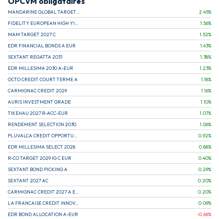
OPCVM obligataires
MANDARINE GLOBAL TARGET 2030 C
2.45
%
FIDELITY EUROPEAN HIGH YIELD FUND E (C)
1.56
%
MAM TARGET 2027 C
1.52
%
EDR FINANCIAL BONDS A EUR
1.43
%
SEXTANT REGATTA 2031
1.38
%
EDR MILLESIMA 2030 A-EUR
1.23
%
OCTO CREDIT COURT TERME A
1.18
%
CARMIGNAC CREDIT 2029
1.16
%
AURIS INVESTMENT GRADE
1.10
%
TIKEHAU 2027 R-ACC-EUR
1.07
%
RENDEMENT SELECTION 2030
1.06
%
PLUVALCA CREDIT OPPORTUNITIES
0.92
%
EDR MILLESIMA SELECT 2028
0.88
%
R-CO TARGET 2029 IG C EUR
0.40
%
SEXTANT BOND PICKING A
0.29
%
SEXTANT 2027 AC
0.20
%
CARMIGNAC CREDIT 2027 A EUR
0.20
%
LA FRANCAISE CREDIT INNOVATION
0.09
%
EDR BOND ALLOCATION A-EUR
-0.66
%