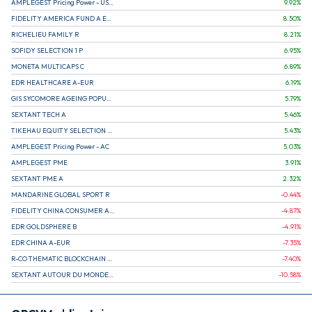
AMPLEGEST Pricing Power - US - AC
9.92
%
FIDELITY AMERICA FUND A EUR (C)
8.50
%
RICHELIEU FAMILY R
8.21
%
SOFIDY SELECTION 1 P
6.95
%
MONETA MULTICAPS C
6.89
%
EDR HEALTHCARE A-EUR
6.19
%
GIS SYCOMORE AGEING POPULATION
5.79
%
SEXTANT TECH A
5.46
%
TIKEHAU EQUITY SELECTION R-Acc-EUR
5.43
%
AMPLEGEST Pricing Power - AC
5.03
%
AMPLEGEST PME
3.91
%
SEXTANT PME A
2.32
%
MANDARINE GLOBAL SPORT R
-0.44
%
FIDELITY CHINA CONSUMER A EUR (C)
-4.87
%
EDR GOLDSPHERE B
-4.91
%
EDR CHINA A-EUR
-7.35
%
R-CO THEMATIC BLOCKCHAIN GLOBAL EQU C EUR
-7.40
%
SEXTANT AUTOUR DU MONDE A
-10.58
%