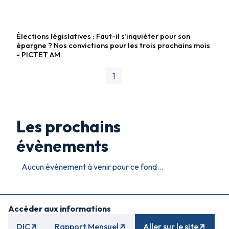
Élections législatives : Faut-il s’inquiéter pour son
Fonds diversifiés
épargne ? Nos convictions pour les trois prochains mois
- PICTET AM
1
Les prochains
évènements
Aucun évènement à venir pour ce fond...
Accéder aux informations
DIC
Rapport Mensuel
Aller sur le site