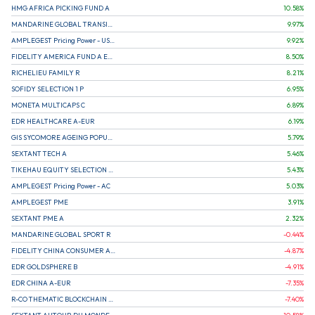
HMG AFRICA PICKING FUND A
10.58
%
MANDARINE GLOBAL TRANSITION R
9.97
%
AMPLEGEST Pricing Power - US - AC
9.92
%
FIDELITY AMERICA FUND A EUR (C)
8.50
%
RICHELIEU FAMILY R
8.21
%
SOFIDY SELECTION 1 P
6.95
%
MONETA MULTICAPS C
6.89
%
EDR HEALTHCARE A-EUR
6.19
%
GIS SYCOMORE AGEING POPULATION
5.79
%
SEXTANT TECH A
5.46
%
TIKEHAU EQUITY SELECTION R-Acc-EUR
5.43
%
AMPLEGEST Pricing Power - AC
5.03
%
AMPLEGEST PME
3.91
%
SEXTANT PME A
2.32
%
MANDARINE GLOBAL SPORT R
-0.44
%
FIDELITY CHINA CONSUMER A EUR (C)
-4.87
%
EDR GOLDSPHERE B
-4.91
%
EDR CHINA A-EUR
-7.35
%
R-CO THEMATIC BLOCKCHAIN GLOBAL EQU C EUR
-7.40
%