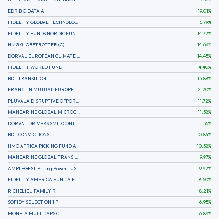
EDR BIG DATA A
19.01
%
FIDELITY GLOBAL TECHNOLOGY FUND A EUR
15.79
%
FIDELITY FUNDS NORDIC FUND A
14.72
%
HMG GLOBETROTTER (C)
14.66
%
DORVAL EUROPEAN CLIMATE INITIATIVE R (C)
14.45
%
FIDELITY WORLD FUND
14.40
%
BDL TRANSITION
13.88
%
FRANKLIN MUTUAL EUROPEAN FUND A EUR (C)
12.20
%
PLUVALA DISRUPTIVE OPPORTUNITIES
11.72
%
MANDARINE GLOBAL MICROCAP
11.58
%
DORVAL DRIVERS SMID CONTINENTAL EUROPE
11.35
%
BDL CONVICTIONS
10.84
%
HMG AFRICA PICKING FUND A
10.58
%
MANDARINE GLOBAL TRANSITION R
9.97
%
AMPLEGEST Pricing Power - US - AC
9.92
%
FIDELITY AMERICA FUND A EUR (C)
8.50
%
RICHELIEU FAMILY R
8.21
%
SOFIDY SELECTION 1 P
6.95
%
MONETA MULTICAPS C
6.89
%