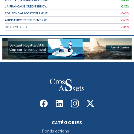
LA FRANCAISE CREDIT INNOVATION
0.09
%
EDR BOND ALLOCATION A-EUR
-0.66
%
AURIS EURO RENDEMENT R (CAPITALISATION)
-0.66
%
GIS EURO BOND
-0.88
%
CATÉGORIES
Fonds actions