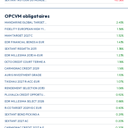
SEXTANT AUTOUR DU MONDE A
-10.58
%
OPCVM obligataires
MANDARINE GLOBAL TARGET 2030 C
2.45
%
FIDELITY EUROPEAN HIGH YIELD FUND E (C)
1.56
%
MAM TARGET 2027 C
1.52
%
EDR FINANCIAL BONDS A EUR
1.43
%
SEXTANT REGATTA 2031
1.38
%
EDR MILLESIMA 2030 A-EUR
1.23
%
OCTO CREDIT COURT TERME A
1.18
%
CARMIGNAC CREDIT 2029
1.16
%
AURIS INVESTMENT GRADE
1.10
%
TIKEHAU 2027 R-ACC-EUR
1.07
%
RENDEMENT SELECTION 2030
1.06
%
PLUVALCA CREDIT OPPORTUNITIES
0.92
%
EDR MILLESIMA SELECT 2028
0.88
%
R-CO TARGET 2029 IG C EUR
0.40
%
SEXTANT BOND PICKING A
0.29
%
SEXTANT 2027 AC
0.20
%
CARMIGNAC CREDIT 2027 A EUR
0.20
%