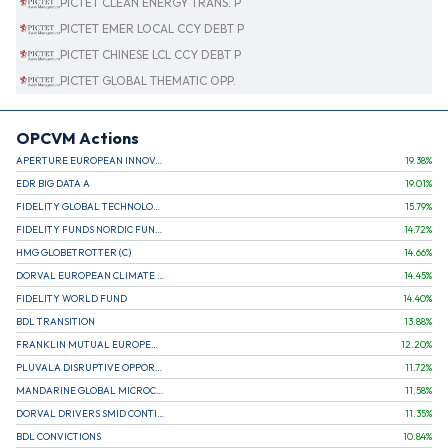
PICTET CLEAN ENERGY TRANS. P
PICTET EMER LOCAL CCY DEBT P
PICTET CHINESE LCL CCY DEBT P
PICTET GLOBAL THEMATIC OPP.
OPCVM Actions
APERTURE EUROPEAN INNOVATION
19.38
%
EDR BIG DATA A
19.01
%
FIDELITY GLOBAL TECHNOLOGY FUND A EUR
15.79
%
FIDELITY FUNDS NORDIC FUND A
14.72
%
HMG GLOBETROTTER (C)
14.66
%
DORVAL EUROPEAN CLIMATE INITIATIVE R (C)
14.45
%
FIDELITY WORLD FUND
14.40
%
BDL TRANSITION
13.88
%
FRANKLIN MUTUAL EUROPEAN FUND A EUR (C)
12.20
%
PLUVALA DISRUPTIVE OPPORTUNITIES
11.72
%
MANDARINE GLOBAL MICROCAP
11.58
%
DORVAL DRIVERS SMID CONTINENTAL EUROPE
11.35
%
BDL CONVICTIONS
10.84
%