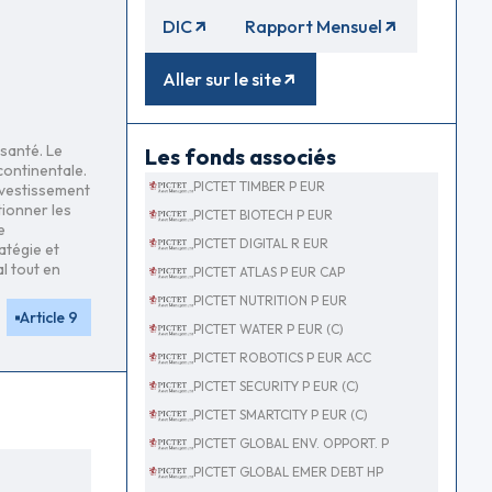
DIC
Rapport Mensuel
Aller sur le site
 santé. Le
Les fonds associés
continentale.
PICTET TIMBER P EUR
nvestissement
tionner les
PICTET BIOTECH P EUR
e
PICTET DIGITAL R EUR
atégie et
l tout en
PICTET ATLAS P EUR CAP
PICTET NUTRITION P EUR
Article 9
PICTET WATER P EUR (C)
PICTET ROBOTICS P EUR ACC
PICTET SECURITY P EUR (C)
PICTET SMARTCITY P EUR (C)
PICTET GLOBAL ENV. OPPORT. P
PICTET GLOBAL EMER DEBT HP