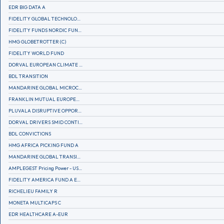
EDR BIG DATA A
FIDELITY GLOBAL TECHNOLOGY FUND A EUR
FIDELITY FUNDS NORDIC FUND A
HMG GLOBETROTTER (C)
FIDELITY WORLD FUND
DORVAL EUROPEAN CLIMATE INITIATIVE R (C)
BDL TRANSITION
MANDARINE GLOBAL MICROCAP
FRANKLIN MUTUAL EUROPEAN FUND A EUR (C)
PLUVALA DISRUPTIVE OPPORTUNITIES
DORVAL DRIVERS SMID CONTINENTAL EUROPE
BDL CONVICTIONS
HMG AFRICA PICKING FUND A
MANDARINE GLOBAL TRANSITION R
AMPLEGEST Pricing Power - US - AC
FIDELITY AMERICA FUND A EUR (C)
RICHELIEU FAMILY R
MONETA MULTICAPS C
EDR HEALTHCARE A-EUR