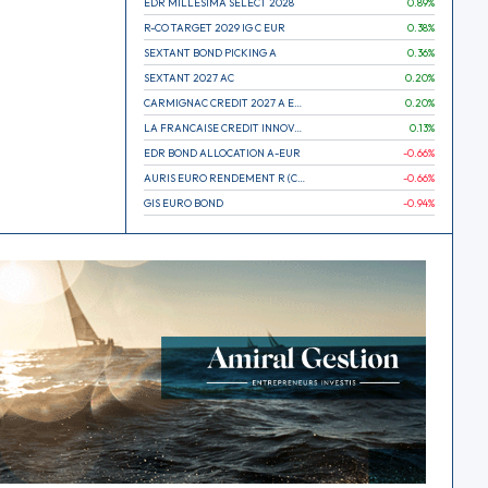
EDR MILLESIMA SELECT 2028
0.89
%
R-CO TARGET 2029 IG C EUR
0.38
%
SEXTANT BOND PICKING A
0.36
%
SEXTANT 2027 AC
0.20
%
CARMIGNAC CREDIT 2027 A EUR
0.20
%
LA FRANCAISE CREDIT INNOVATION
0.13
%
EDR BOND ALLOCATION A-EUR
-0.66
%
AURIS EURO RENDEMENT R (CAPITALISATION)
-0.66
%
GIS EURO BOND
-0.94
%