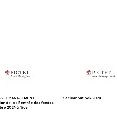
ASSET MANAGEMENT
Secular outlook 2024
tions
Fonds diversifiés
on de la « Rentrée des fonds »
bre 2024 à Nice