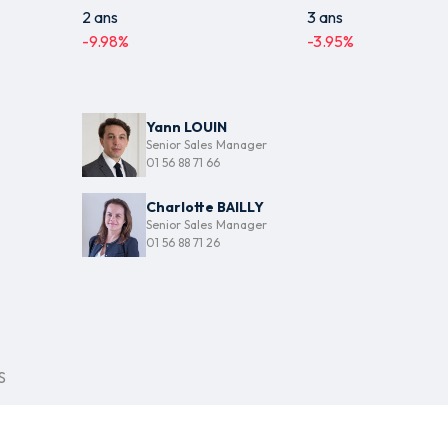
2 ans
3 ans
-9.98
%
-3.95
%
Yann LOUIN
Senior Sales Manager
01 56 88 71 66
Charlotte BAILLY
Senior Sales Manager
01 56 88 71 26
S