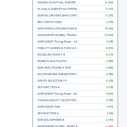
FRANKLIN MUTUAL EUROPEAN FUND A EUR (C)
12.40
%
PLUVALA DISRUPTIVE OPPORTUNITIES
11.72
%
DORVAL DRIVERS SMID CONTINENTAL EUROPE
11.29
%
BDL CONVICTIONS
11.19
%
HMG AFRICA PICKING FUND A
10.44
%
MANDARINE GLOBAL TRANSITION R
10.04
%
AMPLEGEST Pricing Power - US - AC
9.43
%
FIDELITY AMERICA FUND A EUR (C)
8.90
%
RICHELIEU FAMILY R
8.21
%
MONETA MULTICAPS C
6.98
%
EDR HEALTHCARE A-EUR
6.48
%
GIS SYCOMORE AGEING POPULATION
6.38
%
SOFIDY SELECTION 1 P
6.25
%
SEXTANT TECH A
5.63
%
AMPLEGEST Pricing Power - AC
5.40
%
TIKEHAU EQUITY SELECTION R-Acc-EUR
5.39
%
AMPLEGEST PME
3.91
%
SEXTANT PME A
2.16
%
EDR GOLDSPHERE B
2.04
%
MANDARINE GLOBAL SPORT R
-0.64
%