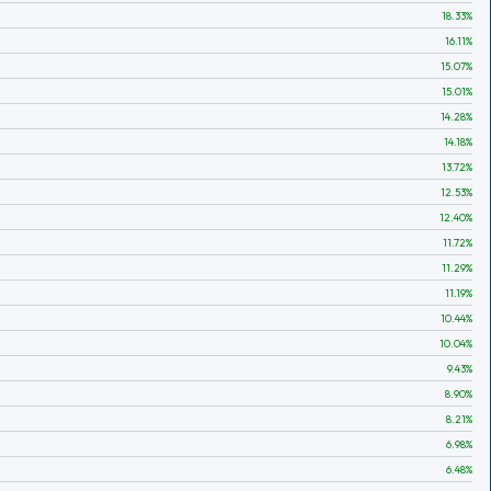
18.33
%
16.11
%
15.07
%
15.01
%
14.28
%
14.18
%
13.72
%
12.53
%
12.40
%
11.72
%
11.29
%
11.19
%
10.44
%
10.04
%
9.43
%
8.90
%
8.21
%
6.98
%
6.48
%