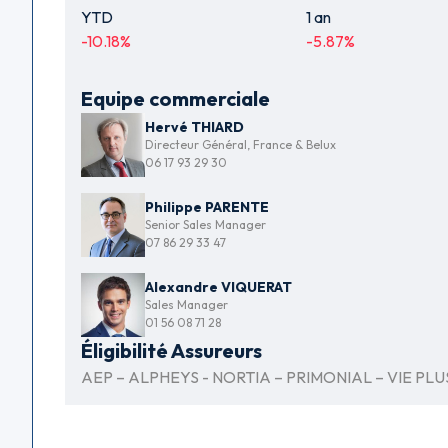
YTD
1 an
-10.18
%
-5.87
%
Equipe commerciale
Hervé THIARD
Directeur Général, France & Belux
06 17 93 29 30
Philippe PARENTE
Senior Sales Manager
07 86 29 33 47
Alexandre VIQUERAT
Sales Manager
01 56 08 71 28
Éligibilité Assureurs
AEP – ALPHEYS - NORTIA – PRIMONIAL – VIE PLU