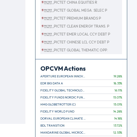
PICTET CHINA EQUITIES R
PICTET GLOBAL MEGA. SELEC P
PICTET PREMIUM BRANDS P
PICTET CLEAN ENERGY TRANS. P
PICTET EMER LOCAL CCY DEBT P
PICTET CHINESE LCL CCY DEBT P
PICTET GLOBAL THEMATIC OPP.
OPCVM Actions
APERTURE EUROPEAN INNOVATION
19.28
%
EDR BIG DATA A
18.33
%
FIDELITY GLOBAL TECHNOLOGY FUND A EUR
16.11
%
FIDELITY FUNDS NORDIC FUND A
15.07
%
HMG GLOBETROTTER (C)
15.01
%
FIDELITY WORLD FUND
14.28
%
DORVAL EUROPEAN CLIMATE INITIATIVE R (C)
14.18
%
BDL TRANSITION
13.72
%
MANDARINE GLOBAL MICROCAP
12.53
%