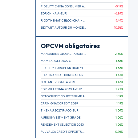
FIDELITY CHINA CONSUMER A EUR (C)
-5.19
%
EDR CHINA A-EUR
-6.89
%
R-CO THEMATIC BLOCKCHAIN GLOBAL EQU C EUR
-9.49
%
SEXTANT AUTOUR DU MONDE A
-10.58
%
OPCVM obligataires
MANDARINE GLOBAL TARGET 2030 C
2.50
%
MAM TARGET 2027 C
1.56
%
FIDELITY EUROPEAN HIGH YIELD FUND E (C)
1.53
%
EDR FINANCIAL BONDS A EUR
1.47
%
SEXTANT REGATTA 2031
1.43
%
EDR MILLESIMA 2030 A-EUR
1.27
%
OCTO CREDIT COURT TERME A
1.19
%
CARMIGNAC CREDIT 2029
1.19
%
TIKEHAU 2027 R-ACC-EUR
1.09
%
AURIS INVESTMENT GRADE
1.06
%
RENDEMENT SELECTION 2030
1.06
%
PLUVALCA CREDIT OPPORTUNITIES
0.98
%