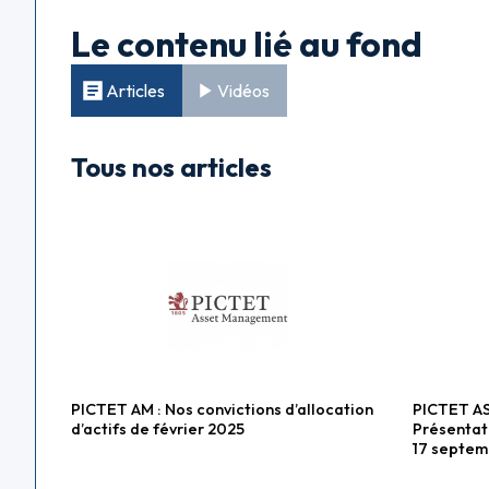
Le contenu lié au fond
Articles
Vidéos
Tous nos articles
PICTET AM : Nos convictions d’allocation
PICTET 
Fonds diversifiés
Fonds ac
d’actifs de février 2025
Présentati
17 septem