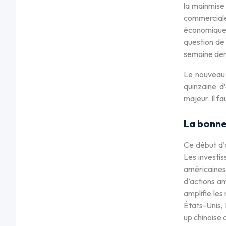
la mainmise 
commerciale
économique 
question de 
semaine dern
Le nouveau 
quinzaine d
majeur. Il f
La bonn
Ce début d’a
Les investis
américaines 
d’actions am
amplifie les
États-Unis,
up chinoise 