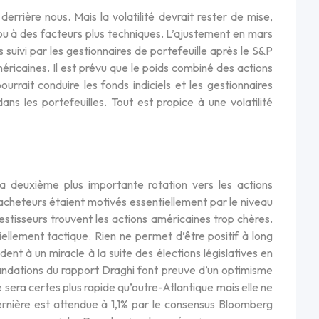
rrière nous. Mais la volatilité devrait rester de mise,
u à des facteurs plus techniques. L’ajustement en mars
 suivi par les gestionnaires de portefeuille après le S&P
ricaines. Il est prévu que le poids combiné des actions
rrait conduire les fonds indiciels et les gestionnaires
ans les portefeuilles. Tout est propice à une volatilité
La deuxième plus importante rotation vers les actions
x acheteurs étaient motivés essentiellement par le niveau
tisseurs trouvent les actions américaines trop chères.
llement tactique. Rien ne permet d’être positif à long
nt à un miracle à la suite des élections législatives en
ndations du rapport Draghi font preuve d’un optimisme
 sera certes plus rapide qu’outre-Atlantique mais elle ne
ernière est attendue à 1,1% par le consensus Bloomberg