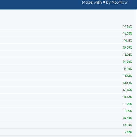
Made with ♥ by Noxflow
19.28
%
18.33
%
16.11
%
15.07
%
15.01
%
14.28
%
14.18
%
13.72
%
12.53
%
12.40
%
11.72
%
11.29
%
11.19
%
10.44
%
10.04
%
9.43
%