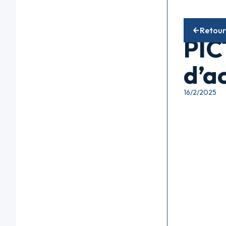
Fonds diver
Retour
PIC
d’a
16/2/2025