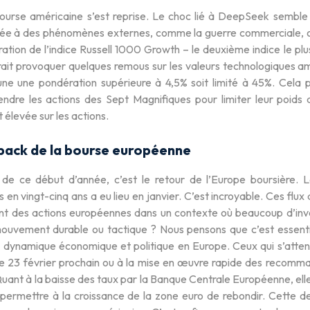
ourse américaine s’est reprise. Le choc lié à DeepSeek semble de
t liée à des phénomènes externes, comme la guerre commerciale, o
ation de l’indice Russell 1000 Growth – le deuxième indice le plus
ait provoquer quelques remous sur les valeurs technologiques amé
ne une pondération supérieure à 4,5% soit limité à 45%. Cela pou
endre les actions des Sept Magnifiques pour limiter leur poids d
élevée sur les actions.
ack de la bourse européenne
 de ce début d’année, c’est le retour de l’Europe boursière. 
en vingt-cinq ans a eu lieu en janvier. C’est incroyable. Ces flu
ant des actions européennes dans un contexte où beaucoup d’inves
ouvement durable ou tactique ? Nous pensons que c’est essentie
 dynamique économique et politique en Europe. Ceux qui s’attende
e 23 février prochain ou à la mise en œuvre rapide des recomma
Quant à la baisse des taux par la Banque Centrale Européenne, elle
 permettre à la croissance de la zone euro de rebondir. Cette d