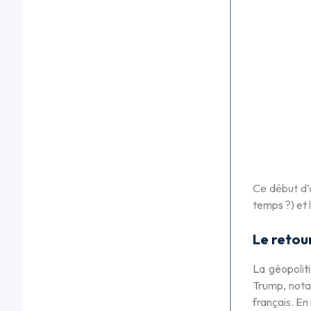
Ce début d’a
temps ?) et 
Le retou
La géopoliti
Trump, nota
français. En