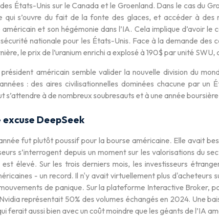
des États-Unis sur le Canada et le Groenland. Dans le cas du Groen
 qui s’ouvre du fait de la fonte des glaces, et accéder à des
américain et son hégémonie dans l’IA. Cela implique d’avoir le c
sécurité nationale pour les États-Unis. Face à la demande des ce
ière, le prix de l’uranium enrichi a explosé à 190$ par unité SWU, con
président américain semble valider la nouvelle division du mon
’années : des aires civilisationnelles dominées chacune par un
aut s’attendre à de nombreux soubresauts et à une année boursière t
e excuse DeepSeek
nnée fut plutôt poussif pour la bourse américaine. Elle avait bes
seurs s’interrogent depuis un moment sur les valorisations du se
est élevé. Sur les trois derniers mois, les investisseurs étrange
éricaines - un record. Il n'y avait virtuellement plus d'acheteurs s
 mouvements de panique. Sur la plateforme Interactive Broker, pop
 Nvidia représentait 50% des volumes échangés en 2024. Une bais
qui ferait aussi bien avec un coût moindre que les géants de l’IA am