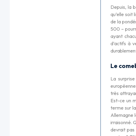
Depuis, la b
qu’elle soi
de la pondér
500 – pourr
ayant chacu
d’actifs à v
durablement 
Le comeb
La surprise
européennes 
très attray
Est-ce un m
terme sur la
Allemagne l
irraisonné. 
devrait pas