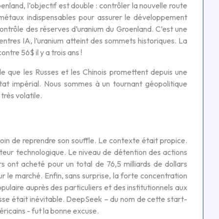
land, l’objectif est double : contrôler la nouvelle route
 métaux indispensables pour assurer le développement
ontrôle des réserves d’uranium du Groenland. C’est une
ntres IA, l’uranium atteint des sommets historiques. La
tre 56$ il y a trois ans !
de que les Russes et les Chinois promettent depuis une
 État impérial. Nous sommes à un tournant géopolitique
rès volatile.
oin de reprendre son souffle. Le contexte était propice.
cteur technologique. Le niveau de détention des actions
rs ont acheté pour un total de 76,5 milliards de dollars
ur le marché. Enfin, sans surprise, la forte concentration
ulaire auprès des particuliers et des institutionnels aux
se était inévitable. DeepSeek – du nom de cette start-
éricains - fut la bonne excuse.