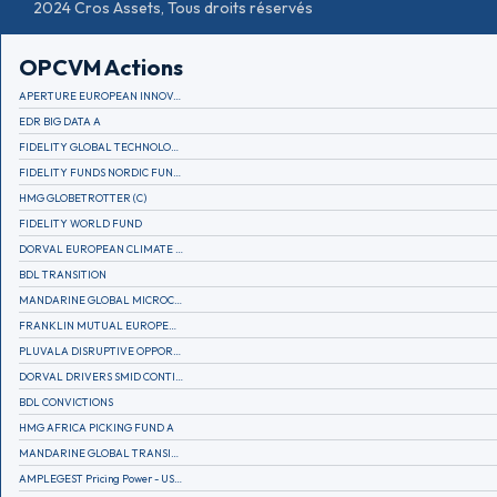
2024 Cros Assets, Tous droits réservés
OPCVM Actions
APERTURE EUROPEAN INNOVATION
EDR BIG DATA A
FIDELITY GLOBAL TECHNOLOGY FUND A EUR
FIDELITY FUNDS NORDIC FUND A
HMG GLOBETROTTER (C)
FIDELITY WORLD FUND
DORVAL EUROPEAN CLIMATE INITIATIVE R (C)
BDL TRANSITION
MANDARINE GLOBAL MICROCAP
FRANKLIN MUTUAL EUROPEAN FUND A EUR (C)
PLUVALA DISRUPTIVE OPPORTUNITIES
DORVAL DRIVERS SMID CONTINENTAL EUROPE
BDL CONVICTIONS
HMG AFRICA PICKING FUND A
MANDARINE GLOBAL TRANSITION R
AMPLEGEST Pricing Power - US - AC