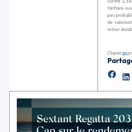
contre 2,3%
tarifaire ou
peu probable
de valorisa
retour durab
Cliquer
ici
po
Partag