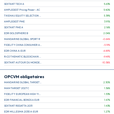
SEXTANT TECH A
5.63
%
AMPLEGEST Pricing Power - AC
5.40
%
TIKEHAU EQUITY SELECTION R-Acc-EUR
5.39
%
AMPLEGEST PME
3.91
%
SEXTANT PME A
2.16
%
EDR GOLDSPHERE B
2.04
%
MANDARINE GLOBAL SPORT R
-0.64
%
FIDELITY CHINA CONSUMER A EUR (C)
-5.19
%
EDR CHINA A-EUR
-6.89
%
R-CO THEMATIC BLOCKCHAIN GLOBAL EQU C EUR
-9.49
%
SEXTANT AUTOUR DU MONDE A
-10.58
%
OPCVM obligataires
MANDARINE GLOBAL TARGET 2030 C
2.50
%
MAM TARGET 2027 C
1.56
%
FIDELITY EUROPEAN HIGH YIELD FUND E (C)
1.53
%
EDR FINANCIAL BONDS A EUR
1.47
%
SEXTANT REGATTA 2031
1.43
%
EDR MILLESIMA 2030 A-EUR
1.27
%