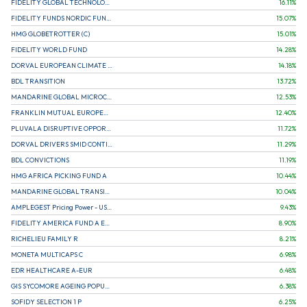
FIDELITY GLOBAL TECHNOLOGY FUND A EUR
16.11
%
FIDELITY FUNDS NORDIC FUND A
15.07
%
HMG GLOBETROTTER (C)
15.01
%
FIDELITY WORLD FUND
14.28
%
DORVAL EUROPEAN CLIMATE INITIATIVE R (C)
14.18
%
BDL TRANSITION
13.72
%
MANDARINE GLOBAL MICROCAP
12.53
%
FRANKLIN MUTUAL EUROPEAN FUND A EUR (C)
12.40
%
PLUVALA DISRUPTIVE OPPORTUNITIES
11.72
%
DORVAL DRIVERS SMID CONTINENTAL EUROPE
11.29
%
BDL CONVICTIONS
11.19
%
HMG AFRICA PICKING FUND A
10.44
%
MANDARINE GLOBAL TRANSITION R
10.04
%
AMPLEGEST Pricing Power - US - AC
9.43
%
FIDELITY AMERICA FUND A EUR (C)
8.90
%
RICHELIEU FAMILY R
8.21
%
MONETA MULTICAPS C
6.98
%
EDR HEALTHCARE A-EUR
6.48
%
GIS SYCOMORE AGEING POPULATION
6.38
%
SOFIDY SELECTION 1 P
6.25
%