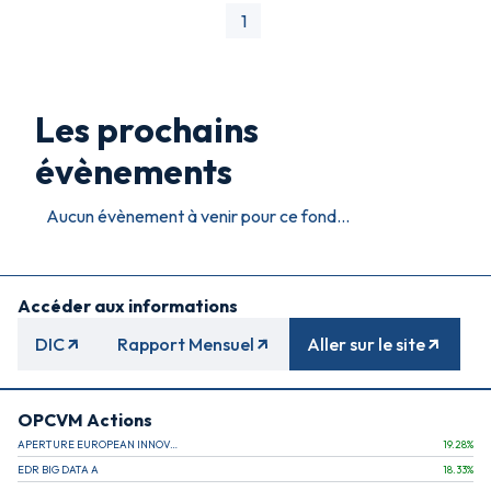
1
Les prochains
évènements
Aucun évènement à venir pour ce fond...
Accéder aux informations
DIC
Rapport Mensuel
Aller sur le site
OPCVM Actions
APERTURE EUROPEAN INNOVATION
19.28
%
EDR BIG DATA A
18.33
%