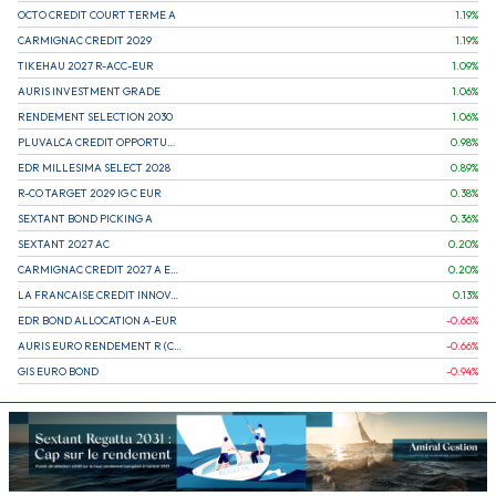
OCTO CREDIT COURT TERME A
1.19
%
CARMIGNAC CREDIT 2029
1.19
%
TIKEHAU 2027 R-ACC-EUR
1.09
%
AURIS INVESTMENT GRADE
1.06
%
RENDEMENT SELECTION 2030
1.06
%
PLUVALCA CREDIT OPPORTUNITIES
0.98
%
EDR MILLESIMA SELECT 2028
0.89
%
R-CO TARGET 2029 IG C EUR
0.38
%
SEXTANT BOND PICKING A
0.36
%
SEXTANT 2027 AC
0.20
%
CARMIGNAC CREDIT 2027 A EUR
0.20
%
LA FRANCAISE CREDIT INNOVATION
0.13
%
EDR BOND ALLOCATION A-EUR
-0.66
%
AURIS EURO RENDEMENT R (CAPITALISATION)
-0.66
%
GIS EURO BOND
-0.94
%