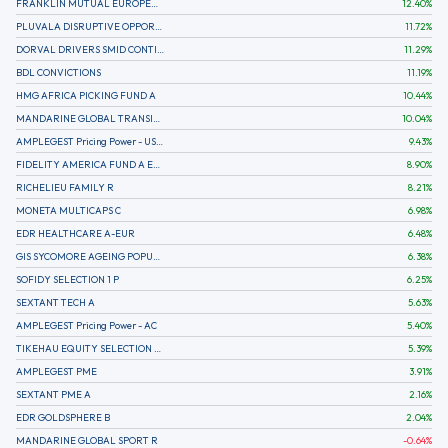
FRANKLIN MUTUAL EUROPEAN FUND A EUR (C)
12.40
%
PLUVALA DISRUPTIVE OPPORTUNITIES
11.72
%
DORVAL DRIVERS SMID CONTINENTAL EUROPE
11.29
%
BDL CONVICTIONS
11.19
%
HMG AFRICA PICKING FUND A
10.44
%
MANDARINE GLOBAL TRANSITION R
10.04
%
AMPLEGEST Pricing Power - US - AC
9.43
%
FIDELITY AMERICA FUND A EUR (C)
8.90
%
RICHELIEU FAMILY R
8.21
%
MONETA MULTICAPS C
6.98
%
EDR HEALTHCARE A-EUR
6.48
%
GIS SYCOMORE AGEING POPULATION
6.38
%
SOFIDY SELECTION 1 P
6.25
%
SEXTANT TECH A
5.63
%
AMPLEGEST Pricing Power - AC
5.40
%
TIKEHAU EQUITY SELECTION R-Acc-EUR
5.39
%
AMPLEGEST PME
3.91
%
SEXTANT PME A
2.16
%
EDR GOLDSPHERE B
2.04
%
MANDARINE GLOBAL SPORT R
-0.64
%