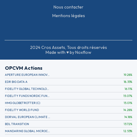
Nous contacter
Mentions légales
2024 Cros Assets, Tous droits réservés
Made with ♥ by Noxflow
OPCVM Actions
APERTURE EUROPEAN INNOVATION
19.28
%
EDR BIG DATA A
18.33
%
FIDELITY GLOBAL TECHNOLOGY FUND A EUR
16.11
%
FIDELITY FUNDS NORDIC FUND A
15.07
%
HMG GLOBETROTTER (C)
15.01
%
FIDELITY WORLD FUND
14.28
%
DORVAL EUROPEAN CLIMATE INITIATIVE R (C)
14.18
%
BDL TRANSITION
13.72
%
MANDARINE GLOBAL MICROCAP
12.53
%