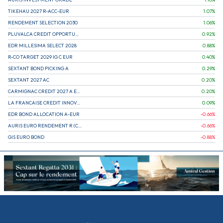
TIKEHAU 2027 R-ACC-EUR
1.07
%
RENDEMENT SELECTION 2030
1.06
%
PLUVALCA CREDIT OPPORTUNITIES
0.92
%
EDR MILLESIMA SELECT 2028
0.88
%
R-CO TARGET 2029 IG C EUR
0.40
%
SEXTANT BOND PICKING A
0.29
%
SEXTANT 2027 AC
0.20
%
CARMIGNAC CREDIT 2027 A EUR
0.20
%
LA FRANCAISE CREDIT INNOVATION
0.09
%
EDR BOND ALLOCATION A-EUR
-0.66
%
AURIS EURO RENDEMENT R (CAPITALISATION)
-0.66
%
GIS EURO BOND
-0.88
%