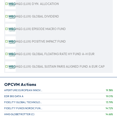
M&G (LUX) DYN. ALLOCATION
M&G (LUX) GLOBAL DIVIDEND
M&G (LUX) EPISODE MACRO FUND
M&G (LUX) POSITIVE IMPACT FUND
M&G (LUX) GLOBAL FLOATING RATE HY FUND A-H EUR
M&G (LUX) GLOBAL SUSTAIN PARIS ALIGNED FUND A EUR CAP
OPCVM Actions
APERTURE EUROPEAN INNOVATION
19.38
%
EDR BIG DATA A
19.01
%
FIDELITY GLOBAL TECHNOLOGY FUND A EUR
15.79
%
FIDELITY FUNDS NORDIC FUND A
14.72
%
HMG GLOBETROTTER (C)
14.66
%