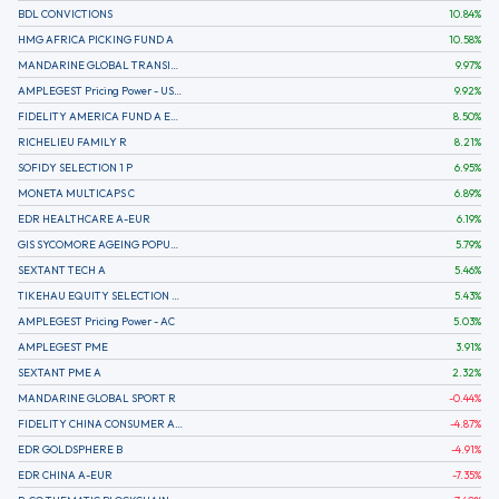
BDL CONVICTIONS
10.84
%
HMG AFRICA PICKING FUND A
10.58
%
MANDARINE GLOBAL TRANSITION R
9.97
%
AMPLEGEST Pricing Power - US - AC
9.92
%
FIDELITY AMERICA FUND A EUR (C)
8.50
%
RICHELIEU FAMILY R
8.21
%
SOFIDY SELECTION 1 P
6.95
%
MONETA MULTICAPS C
6.89
%
EDR HEALTHCARE A-EUR
6.19
%
GIS SYCOMORE AGEING POPULATION
5.79
%
SEXTANT TECH A
5.46
%
TIKEHAU EQUITY SELECTION R-Acc-EUR
5.43
%
AMPLEGEST Pricing Power - AC
5.03
%
AMPLEGEST PME
3.91
%
SEXTANT PME A
2.32
%
MANDARINE GLOBAL SPORT R
-0.44
%
FIDELITY CHINA CONSUMER A EUR (C)
-4.87
%
EDR GOLDSPHERE B
-4.91
%
EDR CHINA A-EUR
-7.35
%