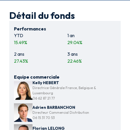
Détail du fonds
Performances
YTD
1 an
15.49
%
29.04
%
2 ans
3 ans
27.43
%
22.46
%
Equipe commerciale
Kelly HEBERT
Directrice Générale France, Belgique &
Luxembourg
06 62 87 21 77
Adrien BARBANCHON
Directeur Commercial Distribution
06 15 31 70 53
Florian LELONG