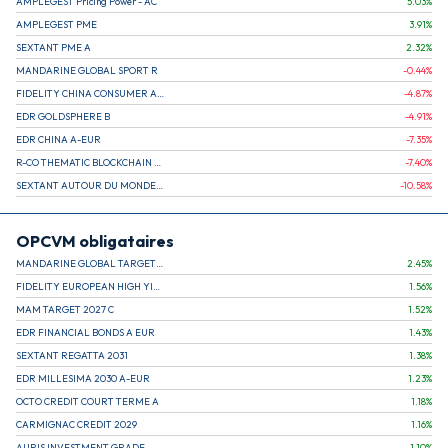
AMPLEGEST Pricing Power - AC
5.03
%
AMPLEGEST PME
3.91
%
SEXTANT PME A
2.32
%
MANDARINE GLOBAL SPORT R
-0.44
%
FIDELITY CHINA CONSUMER A EUR (C)
-4.87
%
EDR GOLDSPHERE B
-4.91
%
EDR CHINA A-EUR
-7.35
%
R-CO THEMATIC BLOCKCHAIN GLOBAL EQU C EUR
-7.40
%
SEXTANT AUTOUR DU MONDE A
-10.58
%
OPCVM obligataires
MANDARINE GLOBAL TARGET 2030 C
2.45
%
FIDELITY EUROPEAN HIGH YIELD FUND E (C)
1.56
%
MAM TARGET 2027 C
1.52
%
EDR FINANCIAL BONDS A EUR
1.43
%
SEXTANT REGATTA 2031
1.38
%
EDR MILLESIMA 2030 A-EUR
1.23
%
OCTO CREDIT COURT TERME A
1.18
%
CARMIGNAC CREDIT 2029
1.16
%
AURIS INVESTMENT GRADE
1.10
%