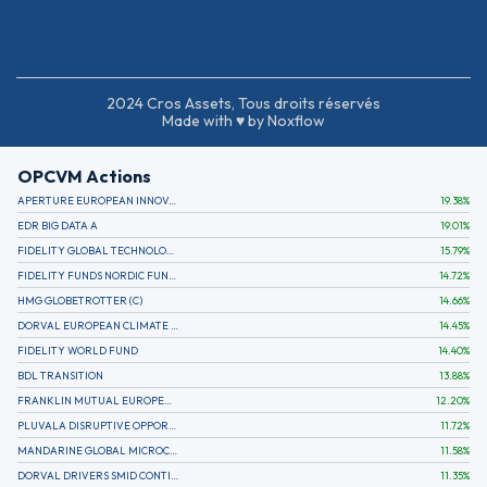
2024 Cros Assets, Tous droits réservés
Made with ♥ by Noxflow
OPCVM Actions
APERTURE EUROPEAN INNOVATION
19.38
%
EDR BIG DATA A
19.01
%
FIDELITY GLOBAL TECHNOLOGY FUND A EUR
15.79
%
FIDELITY FUNDS NORDIC FUND A
14.72
%
HMG GLOBETROTTER (C)
14.66
%
DORVAL EUROPEAN CLIMATE INITIATIVE R (C)
14.45
%
FIDELITY WORLD FUND
14.40
%
BDL TRANSITION
13.88
%
FRANKLIN MUTUAL EUROPEAN FUND A EUR (C)
12.20
%
PLUVALA DISRUPTIVE OPPORTUNITIES
11.72
%
MANDARINE GLOBAL MICROCAP
11.58
%
DORVAL DRIVERS SMID CONTINENTAL EUROPE
11.35
%