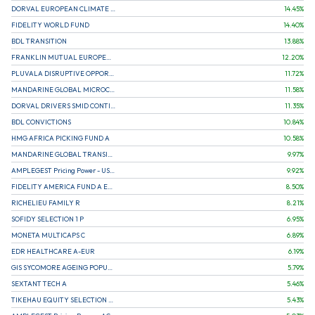
DORVAL EUROPEAN CLIMATE INITIATIVE R (C)
14.45
%
FIDELITY WORLD FUND
14.40
%
BDL TRANSITION
13.88
%
FRANKLIN MUTUAL EUROPEAN FUND A EUR (C)
12.20
%
PLUVALA DISRUPTIVE OPPORTUNITIES
11.72
%
MANDARINE GLOBAL MICROCAP
11.58
%
DORVAL DRIVERS SMID CONTINENTAL EUROPE
11.35
%
BDL CONVICTIONS
10.84
%
HMG AFRICA PICKING FUND A
10.58
%
MANDARINE GLOBAL TRANSITION R
9.97
%
AMPLEGEST Pricing Power - US - AC
9.92
%
FIDELITY AMERICA FUND A EUR (C)
8.50
%
RICHELIEU FAMILY R
8.21
%
SOFIDY SELECTION 1 P
6.95
%
MONETA MULTICAPS C
6.89
%
EDR HEALTHCARE A-EUR
6.19
%
GIS SYCOMORE AGEING POPULATION
5.79
%
SEXTANT TECH A
5.46
%
TIKEHAU EQUITY SELECTION R-Acc-EUR
5.43
%