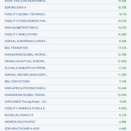
APERTURE EUROPEAN INNOVATION
19.28
%
EDR BIG DATA A
18.33
%
FIDELITY GLOBAL TECHNOLOGY FUND A EUR
16.11
%
FIDELITY FUNDS NORDIC FUND A
15.07
%
HMG GLOBETROTTER (C)
15.01
%
FIDELITY WORLD FUND
14.28
%
DORVAL EUROPEAN CLIMATE INITIATIVE R (C)
14.18
%
BDL TRANSITION
13.72
%
MANDARINE GLOBAL MICROCAP
12.53
%
FRANKLIN MUTUAL EUROPEAN FUND A EUR (C)
12.40
%
PLUVALA DISRUPTIVE OPPORTUNITIES
11.72
%
DORVAL DRIVERS SMID CONTINENTAL EUROPE
11.29
%
BDL CONVICTIONS
11.19
%
HMG AFRICA PICKING FUND A
10.44
%
MANDARINE GLOBAL TRANSITION R
10.04
%
AMPLEGEST Pricing Power - US - AC
9.43
%
FIDELITY AMERICA FUND A EUR (C)
8.90
%
RICHELIEU FAMILY R
8.21
%
MONETA MULTICAPS C
6.98
%
EDR HEALTHCARE A-EUR
6.48
%