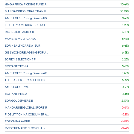
HMG AFRICA PICKING FUND A
10.44
%
MANDARINE GLOBAL TRANSITION R
10.04
%
AMPLEGEST Pricing Power - US - AC
9.43
%
FIDELITY AMERICA FUND A EUR (C)
8.90
%
RICHELIEU FAMILY R
8.21
%
MONETA MULTICAPS C
6.98
%
EDR HEALTHCARE A-EUR
6.48
%
GIS SYCOMORE AGEING POPULATION
6.38
%
SOFIDY SELECTION 1 P
6.25
%
SEXTANT TECH A
5.63
%
AMPLEGEST Pricing Power - AC
5.40
%
TIKEHAU EQUITY SELECTION R-Acc-EUR
5.39
%
AMPLEGEST PME
3.91
%
SEXTANT PME A
2.16
%
EDR GOLDSPHERE B
2.04
%
MANDARINE GLOBAL SPORT R
-0.64
%
FIDELITY CHINA CONSUMER A EUR (C)
-5.19
%
EDR CHINA A-EUR
-6.89
%
R-CO THEMATIC BLOCKCHAIN GLOBAL EQU C EUR
-9.49
%