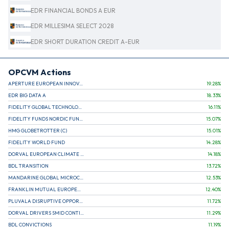
EDR FINANCIAL BONDS A EUR
EDR MILLESIMA SELECT 2028
EDR SHORT DURATION CREDIT A-EUR
OPCVM Actions
APERTURE EUROPEAN INNOVATION
19.28
%
EDR BIG DATA A
18.33
%
FIDELITY GLOBAL TECHNOLOGY FUND A EUR
16.11
%
FIDELITY FUNDS NORDIC FUND A
15.07
%
HMG GLOBETROTTER (C)
15.01
%
FIDELITY WORLD FUND
14.28
%
DORVAL EUROPEAN CLIMATE INITIATIVE R (C)
14.18
%
BDL TRANSITION
13.72
%
MANDARINE GLOBAL MICROCAP
12.53
%
FRANKLIN MUTUAL EUROPEAN FUND A EUR (C)
12.40
%
PLUVALA DISRUPTIVE OPPORTUNITIES
11.72
%
DORVAL DRIVERS SMID CONTINENTAL EUROPE
11.29
%
BDL CONVICTIONS
11.19
%