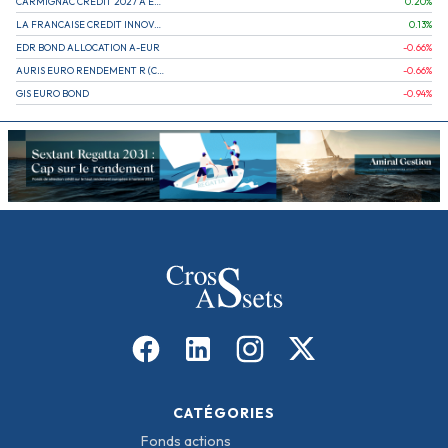
CARMIGNAC CREDIT 2027 A EUR
0.20
%
LA FRANCAISE CREDIT INNOVATION
0.13
%
EDR BOND ALLOCATION A-EUR
-0.66
%
AURIS EURO RENDEMENT R (CAPITALISATION)
-0.66
%
GIS EURO BOND
-0.94
%
CATÉGORIES
Fonds actions