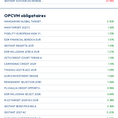
SEXTANT AUTOUR DU MONDE A
-10.58
%
OPCVM obligataires
MANDARINE GLOBAL TARGET 2030 C
2.50
%
MAM TARGET 2027 C
1.56
%
FIDELITY EUROPEAN HIGH YIELD FUND E (C)
1.53
%
EDR FINANCIAL BONDS A EUR
1.47
%
SEXTANT REGATTA 2031
1.43
%
EDR MILLESIMA 2030 A-EUR
1.27
%
OCTO CREDIT COURT TERME A
1.19
%
CARMIGNAC CREDIT 2029
1.19
%
TIKEHAU 2027 R-ACC-EUR
1.09
%
AURIS INVESTMENT GRADE
1.06
%
RENDEMENT SELECTION 2030
1.06
%
PLUVALCA CREDIT OPPORTUNITIES
0.98
%
EDR MILLESIMA SELECT 2028
0.89
%
R-CO TARGET 2029 IG C EUR
0.38
%
SEXTANT BOND PICKING A
0.36
%
SEXTANT 2027 AC
0.20
%