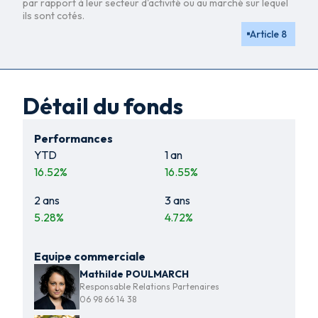
par rapport à leur secteur d'activité ou au marché sur lequel
ils sont cotés.
Article 8
Détail du fonds
Performances
YTD
1 an
16.52
%
16.55
%
2 ans
3 ans
5.28
%
4.72
%
Equipe commerciale
Mathilde POULMARCH
Responsable Relations Partenaires
06 98 66 14 38