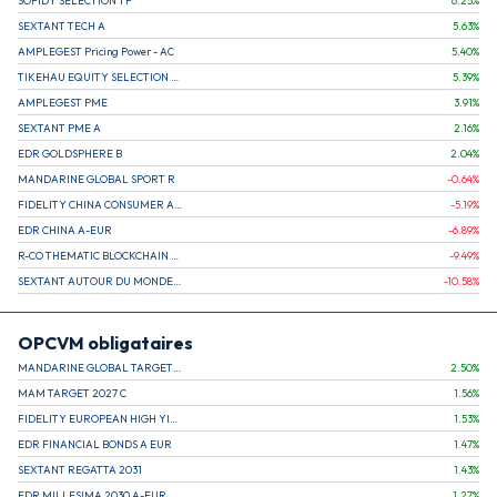
SOFIDY SELECTION 1 P
6.25
%
SEXTANT TECH A
5.63
%
AMPLEGEST Pricing Power - AC
5.40
%
TIKEHAU EQUITY SELECTION R-Acc-EUR
5.39
%
AMPLEGEST PME
3.91
%
SEXTANT PME A
2.16
%
EDR GOLDSPHERE B
2.04
%
MANDARINE GLOBAL SPORT R
-0.64
%
FIDELITY CHINA CONSUMER A EUR (C)
-5.19
%
EDR CHINA A-EUR
-6.89
%
R-CO THEMATIC BLOCKCHAIN GLOBAL EQU C EUR
-9.49
%
SEXTANT AUTOUR DU MONDE A
-10.58
%
OPCVM obligataires
MANDARINE GLOBAL TARGET 2030 C
2.50
%
MAM TARGET 2027 C
1.56
%
FIDELITY EUROPEAN HIGH YIELD FUND E (C)
1.53
%
EDR FINANCIAL BONDS A EUR
1.47
%
SEXTANT REGATTA 2031
1.43
%
EDR MILLESIMA 2030 A-EUR
1.27
%