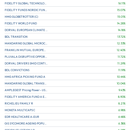
FIDELITY GLOBAL TECHNOLOGY FUND A EUR
16.11
%
FIDELITY FUNDS NORDIC FUND A
15.07
%
HMG GLOBETROTTER (C)
15.01
%
FIDELITY WORLD FUND
14.28
%
DORVAL EUROPEAN CLIMATE INITIATIVE R (C)
14.18
%
BDL TRANSITION
13.72
%
MANDARINE GLOBAL MICROCAP
12.53
%
FRANKLIN MUTUAL EUROPEAN FUND A EUR (C)
12.40
%
PLUVALA DISRUPTIVE OPPORTUNITIES
11.72
%
DORVAL DRIVERS SMID CONTINENTAL EUROPE
11.29
%
BDL CONVICTIONS
11.19
%
HMG AFRICA PICKING FUND A
10.44
%
MANDARINE GLOBAL TRANSITION R
10.04
%
AMPLEGEST Pricing Power - US - AC
9.43
%
FIDELITY AMERICA FUND A EUR (C)
8.90
%
RICHELIEU FAMILY R
8.21
%
MONETA MULTICAPS C
6.98
%
EDR HEALTHCARE A-EUR
6.48
%
GIS SYCOMORE AGEING POPULATION
6.38
%