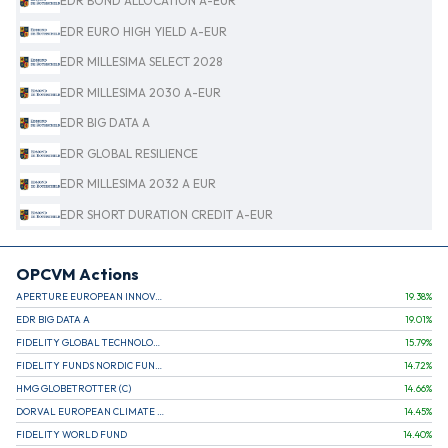
EDR BOND ALLOCATION A-EUR
EDR EURO HIGH YIELD A-EUR
EDR MILLESIMA SELECT 2028
EDR MILLESIMA 2030 A-EUR
EDR BIG DATA A
EDR GLOBAL RESILIENCE
EDR MILLESIMA 2032 A EUR
EDR SHORT DURATION CREDIT A-EUR
OPCVM Actions
APERTURE EUROPEAN INNOVATION
19.38
%
EDR BIG DATA A
19.01
%
FIDELITY GLOBAL TECHNOLOGY FUND A EUR
15.79
%
FIDELITY FUNDS NORDIC FUND A
14.72
%
HMG GLOBETROTTER (C)
14.66
%
DORVAL EUROPEAN CLIMATE INITIATIVE R (C)
14.45
%
FIDELITY WORLD FUND
14.40
%