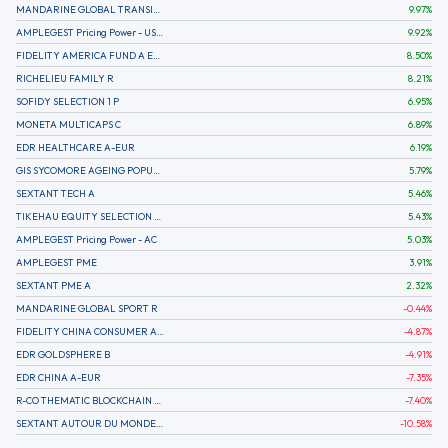
MANDARINE GLOBAL TRANSITION R
9.97
%
AMPLEGEST Pricing Power - US - AC
9.92
%
FIDELITY AMERICA FUND A EUR (C)
8.50
%
RICHELIEU FAMILY R
8.21
%
SOFIDY SELECTION 1 P
6.95
%
MONETA MULTICAPS C
6.89
%
EDR HEALTHCARE A-EUR
6.19
%
GIS SYCOMORE AGEING POPULATION
5.79
%
SEXTANT TECH A
5.46
%
TIKEHAU EQUITY SELECTION R-Acc-EUR
5.43
%
AMPLEGEST Pricing Power - AC
5.03
%
AMPLEGEST PME
3.91
%
SEXTANT PME A
2.32
%
MANDARINE GLOBAL SPORT R
-0.44
%
FIDELITY CHINA CONSUMER A EUR (C)
-4.87
%
EDR GOLDSPHERE B
-4.91
%
EDR CHINA A-EUR
-7.35
%
R-CO THEMATIC BLOCKCHAIN GLOBAL EQU C EUR
-7.40
%
SEXTANT AUTOUR DU MONDE A
-10.58
%