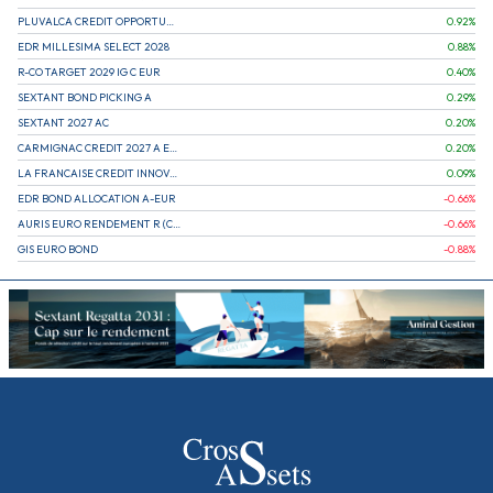
PLUVALCA CREDIT OPPORTUNITIES
0.92
%
EDR MILLESIMA SELECT 2028
0.88
%
R-CO TARGET 2029 IG C EUR
0.40
%
SEXTANT BOND PICKING A
0.29
%
SEXTANT 2027 AC
0.20
%
CARMIGNAC CREDIT 2027 A EUR
0.20
%
LA FRANCAISE CREDIT INNOVATION
0.09
%
EDR BOND ALLOCATION A-EUR
-0.66
%
AURIS EURO RENDEMENT R (CAPITALISATION)
-0.66
%
GIS EURO BOND
-0.88
%