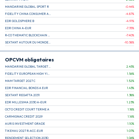
MANDARINE GLOBAL SPORT R
-0.44
%
FIDELITY CHINA CONSUMER A EUR (C)
-4.87
%
EDR GOLDSPHERE B
-4.91
%
EDR CHINA A-EUR
-7.35
%
R-CO THEMATIC BLOCKCHAIN GLOBAL EQU C EUR
-7.40
%
SEXTANT AUTOUR DU MONDE A
-10.58
%
OPCVM obligataires
MANDARINE GLOBAL TARGET 2030 C
2.45
%
FIDELITY EUROPEAN HIGH YIELD FUND E (C)
1.56
%
MAM TARGET 2027 C
1.52
%
EDR FINANCIAL BONDS A EUR
1.43
%
SEXTANT REGATTA 2031
1.38
%
EDR MILLESIMA 2030 A-EUR
1.23
%
OCTO CREDIT COURT TERME A
1.18
%
CARMIGNAC CREDIT 2029
1.16
%
AURIS INVESTMENT GRADE
1.10
%
TIKEHAU 2027 R-ACC-EUR
1.07
%
RENDEMENT SELECTION 2030
1.06
%