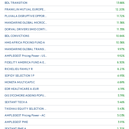
BDL TRANSITION
13.88
%
FRANKLIN MUTUAL EUROPEAN FUND A EUR (C)
12.20
%
PLUVALA DISRUPTIVE OPPORTUNITIES
11.72
%
MANDARINE GLOBAL MICROCAP
11.58
%
DORVAL DRIVERS SMID CONTINENTAL EUROPE
11.35
%
BDL CONVICTIONS
10.84
%
HMG AFRICA PICKING FUND A
10.58
%
MANDARINE GLOBAL TRANSITION R
9.97
%
AMPLEGEST Pricing Power - US - AC
9.92
%
FIDELITY AMERICA FUND A EUR (C)
8.50
%
RICHELIEU FAMILY R
8.21
%
SOFIDY SELECTION 1 P
6.95
%
MONETA MULTICAPS C
6.89
%
EDR HEALTHCARE A-EUR
6.19
%
GIS SYCOMORE AGEING POPULATION
5.79
%
SEXTANT TECH A
5.46
%
TIKEHAU EQUITY SELECTION R-Acc-EUR
5.43
%
AMPLEGEST Pricing Power - AC
5.03
%
AMPLEGEST PME
3.91
%
SEXTANT PME A
2.32
%