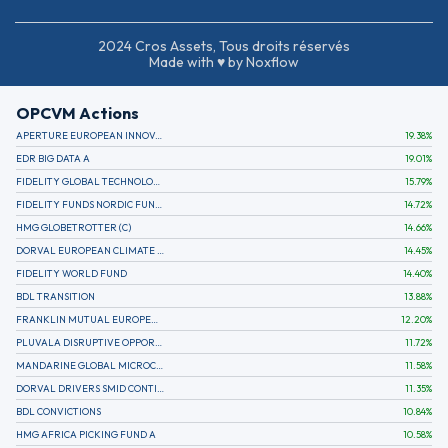
2024 Cros Assets, Tous droits réservés
Made with ♥ by Noxflow
OPCVM Actions
APERTURE EUROPEAN INNOVATION
19.38
%
EDR BIG DATA A
19.01
%
FIDELITY GLOBAL TECHNOLOGY FUND A EUR
15.79
%
FIDELITY FUNDS NORDIC FUND A
14.72
%
HMG GLOBETROTTER (C)
14.66
%
DORVAL EUROPEAN CLIMATE INITIATIVE R (C)
14.45
%
FIDELITY WORLD FUND
14.40
%
BDL TRANSITION
13.88
%
FRANKLIN MUTUAL EUROPEAN FUND A EUR (C)
12.20
%
PLUVALA DISRUPTIVE OPPORTUNITIES
11.72
%
MANDARINE GLOBAL MICROCAP
11.58
%
DORVAL DRIVERS SMID CONTINENTAL EUROPE
11.35
%
BDL CONVICTIONS
10.84
%
HMG AFRICA PICKING FUND A
10.58
%