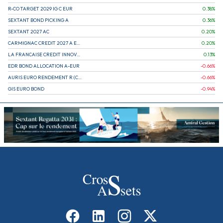
R-CO TARGET 2029 IG C EUR
0.38
%
SEXTANT BOND PICKING A
0.36
%
SEXTANT 2027 AC
0.20
%
CARMIGNAC CREDIT 2027 A EUR
0.20
%
LA FRANCAISE CREDIT INNOVATION
0.13
%
EDR BOND ALLOCATION A-EUR
-0.66
%
AURIS EURO RENDEMENT R (CAPITALISATION)
-0.66
%
GIS EURO BOND
-0.94
%