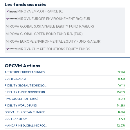
Les fonds associés
MIROVA EMPLOI FRANCE (C)
MIROVA EUROPE ENVIRONNEMENT R(C) EUR
MIROVA GLOBAL SUSTAINABLE EQUITY FUND R/A(EUR)
MIROVA GLOBAL GREEN BOND FUND R/A (EUR)
MIROVA EUROPE ENVIRONMENTAL EQUITY FUND R/A(EUR)
MIROVA CLIMATE SOLUTIONS EQUITY FUNDS
OPCVM Actions
APERTURE EUROPEAN INNOVATION
19.28
%
EDR BIG DATA A
18.33
%
FIDELITY GLOBAL TECHNOLOGY FUND A EUR
16.11
%
FIDELITY FUNDS NORDIC FUND A
15.07
%
HMG GLOBETROTTER (C)
15.01
%
FIDELITY WORLD FUND
14.28
%
DORVAL EUROPEAN CLIMATE INITIATIVE R (C)
14.18
%
BDL TRANSITION
13.72
%
MANDARINE GLOBAL MICROCAP
12.53
%