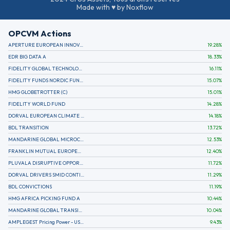
Made with ♥ by Noxflow
OPCVM Actions
APERTURE EUROPEAN INNOVATION
19.28
%
EDR BIG DATA A
18.33
%
FIDELITY GLOBAL TECHNOLOGY FUND A EUR
16.11
%
FIDELITY FUNDS NORDIC FUND A
15.07
%
HMG GLOBETROTTER (C)
15.01
%
FIDELITY WORLD FUND
14.28
%
DORVAL EUROPEAN CLIMATE INITIATIVE R (C)
14.18
%
BDL TRANSITION
13.72
%
MANDARINE GLOBAL MICROCAP
12.53
%
FRANKLIN MUTUAL EUROPEAN FUND A EUR (C)
12.40
%
PLUVALA DISRUPTIVE OPPORTUNITIES
11.72
%
DORVAL DRIVERS SMID CONTINENTAL EUROPE
11.29
%
BDL CONVICTIONS
11.19
%
HMG AFRICA PICKING FUND A
10.44
%
MANDARINE GLOBAL TRANSITION R
10.04
%
AMPLEGEST Pricing Power - US - AC
9.43
%