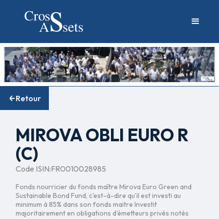
Retour
MIROVA OBLI EURO R
(C)
Code ISIN:
FR0010028985
Fonds nourricier du fonds maître Mirova Euro Green and
Sustainable Bond Fund, c'est-à-dire qu'il est investi au
minimum à 85% dans son fonds maitre Investit
majoritairement en obligations d'émetteurs privés notés