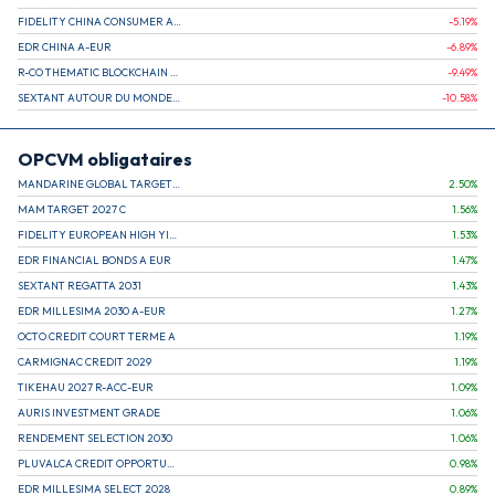
FIDELITY CHINA CONSUMER A EUR (C)
-5.19
%
EDR CHINA A-EUR
-6.89
%
R-CO THEMATIC BLOCKCHAIN GLOBAL EQU C EUR
-9.49
%
SEXTANT AUTOUR DU MONDE A
-10.58
%
OPCVM obligataires
MANDARINE GLOBAL TARGET 2030 C
2.50
%
MAM TARGET 2027 C
1.56
%
FIDELITY EUROPEAN HIGH YIELD FUND E (C)
1.53
%
EDR FINANCIAL BONDS A EUR
1.47
%
SEXTANT REGATTA 2031
1.43
%
EDR MILLESIMA 2030 A-EUR
1.27
%
OCTO CREDIT COURT TERME A
1.19
%
CARMIGNAC CREDIT 2029
1.19
%
TIKEHAU 2027 R-ACC-EUR
1.09
%
AURIS INVESTMENT GRADE
1.06
%
RENDEMENT SELECTION 2030
1.06
%
PLUVALCA CREDIT OPPORTUNITIES
0.98
%
EDR MILLESIMA SELECT 2028
0.89
%