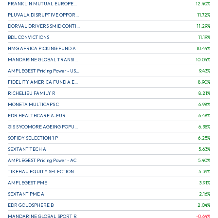
FRANKLIN MUTUAL EUROPEAN FUND A EUR (C)
12.40
%
PLUVALA DISRUPTIVE OPPORTUNITIES
11.72
%
DORVAL DRIVERS SMID CONTINENTAL EUROPE
11.29
%
BDL CONVICTIONS
11.19
%
HMG AFRICA PICKING FUND A
10.44
%
MANDARINE GLOBAL TRANSITION R
10.04
%
AMPLEGEST Pricing Power - US - AC
9.43
%
FIDELITY AMERICA FUND A EUR (C)
8.90
%
RICHELIEU FAMILY R
8.21
%
MONETA MULTICAPS C
6.98
%
EDR HEALTHCARE A-EUR
6.48
%
GIS SYCOMORE AGEING POPULATION
6.38
%
SOFIDY SELECTION 1 P
6.25
%
SEXTANT TECH A
5.63
%
AMPLEGEST Pricing Power - AC
5.40
%
TIKEHAU EQUITY SELECTION R-Acc-EUR
5.39
%
AMPLEGEST PME
3.91
%
SEXTANT PME A
2.16
%
EDR GOLDSPHERE B
2.04
%
MANDARINE GLOBAL SPORT R
-0.64
%