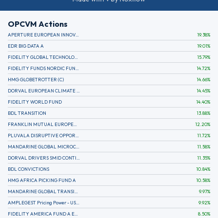
OPCVM Actions
APERTURE EUROPEAN INNOVATION
19.38
%
EDR BIG DATA A
19.01
%
FIDELITY GLOBAL TECHNOLOGY FUND A EUR
15.79
%
FIDELITY FUNDS NORDIC FUND A
14.72
%
HMG GLOBETROTTER (C)
14.66
%
DORVAL EUROPEAN CLIMATE INITIATIVE R (C)
14.45
%
FIDELITY WORLD FUND
14.40
%
BDL TRANSITION
13.88
%
FRANKLIN MUTUAL EUROPEAN FUND A EUR (C)
12.20
%
PLUVALA DISRUPTIVE OPPORTUNITIES
11.72
%
MANDARINE GLOBAL MICROCAP
11.58
%
DORVAL DRIVERS SMID CONTINENTAL EUROPE
11.35
%
BDL CONVICTIONS
10.84
%
HMG AFRICA PICKING FUND A
10.58
%
MANDARINE GLOBAL TRANSITION R
9.97
%
AMPLEGEST Pricing Power - US - AC
9.92
%
FIDELITY AMERICA FUND A EUR (C)
8.50
%