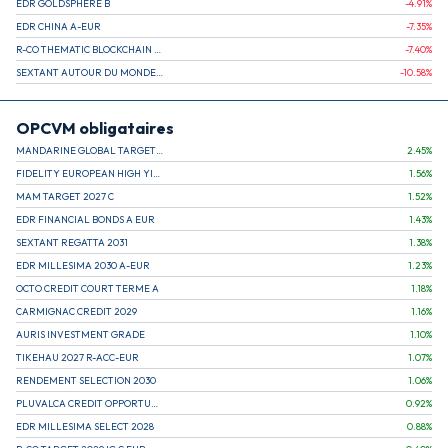
EDR GOLDSPHERE B
-4.91
%
EDR CHINA A-EUR
-7.35
%
R-CO THEMATIC BLOCKCHAIN GLOBAL EQU C EUR
-7.40
%
SEXTANT AUTOUR DU MONDE A
-10.58
%
OPCVM obligataires
MANDARINE GLOBAL TARGET 2030 C
2.45
%
FIDELITY EUROPEAN HIGH YIELD FUND E (C)
1.56
%
MAM TARGET 2027 C
1.52
%
EDR FINANCIAL BONDS A EUR
1.43
%
SEXTANT REGATTA 2031
1.38
%
EDR MILLESIMA 2030 A-EUR
1.23
%
OCTO CREDIT COURT TERME A
1.18
%
CARMIGNAC CREDIT 2029
1.16
%
AURIS INVESTMENT GRADE
1.10
%
TIKEHAU 2027 R-ACC-EUR
1.07
%
RENDEMENT SELECTION 2030
1.06
%
PLUVALCA CREDIT OPPORTUNITIES
0.92
%
EDR MILLESIMA SELECT 2028
0.88
%