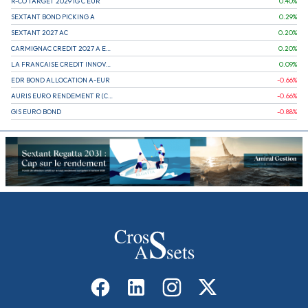
R-CO TARGET 2029 IG C EUR
0.40
%
SEXTANT BOND PICKING A
0.29
%
SEXTANT 2027 AC
0.20
%
CARMIGNAC CREDIT 2027 A EUR
0.20
%
LA FRANCAISE CREDIT INNOVATION
0.09
%
EDR BOND ALLOCATION A-EUR
-0.66
%
AURIS EURO RENDEMENT R (CAPITALISATION)
-0.66
%
GIS EURO BOND
-0.88
%