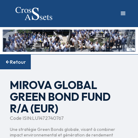
Retour
MIROVA GLOBAL
GREEN BOND FUND
R/A (EUR)
Code ISIN:
LU1472740767
Une stratégie Green Bonds globale, visant à combiner
impact environnemental et génération de rendement