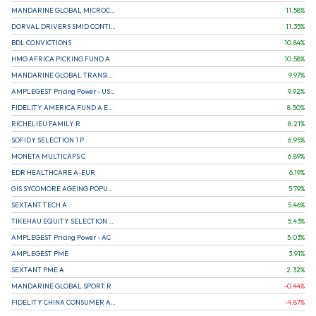
MANDARINE GLOBAL MICROCAP
11.58
%
DORVAL DRIVERS SMID CONTINENTAL EUROPE
11.35
%
BDL CONVICTIONS
10.84
%
HMG AFRICA PICKING FUND A
10.58
%
MANDARINE GLOBAL TRANSITION R
9.97
%
AMPLEGEST Pricing Power - US - AC
9.92
%
FIDELITY AMERICA FUND A EUR (C)
8.50
%
RICHELIEU FAMILY R
8.21
%
SOFIDY SELECTION 1 P
6.95
%
MONETA MULTICAPS C
6.89
%
EDR HEALTHCARE A-EUR
6.19
%
GIS SYCOMORE AGEING POPULATION
5.79
%
SEXTANT TECH A
5.46
%
TIKEHAU EQUITY SELECTION R-Acc-EUR
5.43
%
AMPLEGEST Pricing Power - AC
5.03
%
AMPLEGEST PME
3.91
%
SEXTANT PME A
2.32
%
MANDARINE GLOBAL SPORT R
-0.44
%
FIDELITY CHINA CONSUMER A EUR (C)
-4.87
%