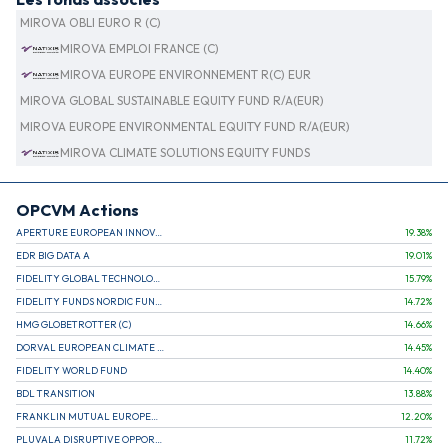
MIROVA OBLI EURO R (C)
MIROVA EMPLOI FRANCE (C)
MIROVA EUROPE ENVIRONNEMENT R(C) EUR
MIROVA GLOBAL SUSTAINABLE EQUITY FUND R/A(EUR)
MIROVA EUROPE ENVIRONMENTAL EQUITY FUND R/A(EUR)
MIROVA CLIMATE SOLUTIONS EQUITY FUNDS
OPCVM Actions
APERTURE EUROPEAN INNOVATION
19.38
%
EDR BIG DATA A
19.01
%
FIDELITY GLOBAL TECHNOLOGY FUND A EUR
15.79
%
FIDELITY FUNDS NORDIC FUND A
14.72
%
HMG GLOBETROTTER (C)
14.66
%
DORVAL EUROPEAN CLIMATE INITIATIVE R (C)
14.45
%
FIDELITY WORLD FUND
14.40
%
BDL TRANSITION
13.88
%
FRANKLIN MUTUAL EUROPEAN FUND A EUR (C)
12.20
%
PLUVALA DISRUPTIVE OPPORTUNITIES
11.72
%