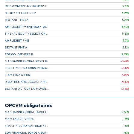
GIS SYCOMORE AGEING POPULATION
6.38
%
SOFIDY SELECTION 1 P
6.25
%
SEXTANT TECH A
5.63
%
AMPLEGEST Pricing Power - AC
5.40
%
TIKEHAU EQUITY SELECTION R-Acc-EUR
5.39
%
AMPLEGEST PME
3.91
%
SEXTANT PME A
2.16
%
EDR GOLDSPHERE B
2.04
%
MANDARINE GLOBAL SPORT R
-0.64
%
FIDELITY CHINA CONSUMER A EUR (C)
-5.19
%
EDR CHINA A-EUR
-6.89
%
R-CO THEMATIC BLOCKCHAIN GLOBAL EQU C EUR
-9.49
%
SEXTANT AUTOUR DU MONDE A
-10.58
%
OPCVM obligataires
MANDARINE GLOBAL TARGET 2030 C
2.50
%
MAM TARGET 2027 C
1.56
%
FIDELITY EUROPEAN HIGH YIELD FUND E (C)
1.53
%
EDR FINANCIAL BONDS A EUR
1.47
%