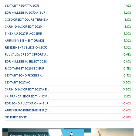
SEXTANT REGATTA 2031
1.43
%
EDR MILLESIMA 2030 A-EUR
1.27
%
OCTO CREDIT COURT TERME A
1.19
%
CARMIGNAC CREDIT 2029
1.19
%
TIKEHAU 2027 R-ACC-EUR
1.09
%
AURIS INVESTMENT GRADE
1.06
%
RENDEMENT SELECTION 2030
1.06
%
PLUVALCA CREDIT OPPORTUNITIES
0.98
%
EDR MILLESIMA SELECT 2028
0.89
%
R-CO TARGET 2029 IG C EUR
0.38
%
SEXTANT BOND PICKING A
0.36
%
SEXTANT 2027 AC
0.20
%
CARMIGNAC CREDIT 2027 A EUR
0.20
%
LA FRANCAISE CREDIT INNOVATION
0.13
%
EDR BOND ALLOCATION A-EUR
-0.66
%
AURIS EURO RENDEMENT R (CAPITALISATION)
-0.66
%
GIS EURO BOND
-0.94
%