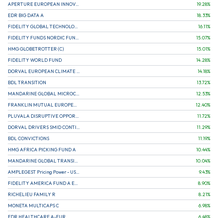
APERTURE EUROPEAN INNOVATION
19.28
%
EDR BIG DATA A
18.33
%
FIDELITY GLOBAL TECHNOLOGY FUND A EUR
16.11
%
FIDELITY FUNDS NORDIC FUND A
15.07
%
HMG GLOBETROTTER (C)
15.01
%
FIDELITY WORLD FUND
14.28
%
DORVAL EUROPEAN CLIMATE INITIATIVE R (C)
14.18
%
BDL TRANSITION
13.72
%
MANDARINE GLOBAL MICROCAP
12.53
%
FRANKLIN MUTUAL EUROPEAN FUND A EUR (C)
12.40
%
PLUVALA DISRUPTIVE OPPORTUNITIES
11.72
%
DORVAL DRIVERS SMID CONTINENTAL EUROPE
11.29
%
BDL CONVICTIONS
11.19
%
HMG AFRICA PICKING FUND A
10.44
%
MANDARINE GLOBAL TRANSITION R
10.04
%
AMPLEGEST Pricing Power - US - AC
9.43
%
FIDELITY AMERICA FUND A EUR (C)
8.90
%
RICHELIEU FAMILY R
8.21
%
MONETA MULTICAPS C
6.98
%
EDR HEALTHCARE A-EUR
6.48
%