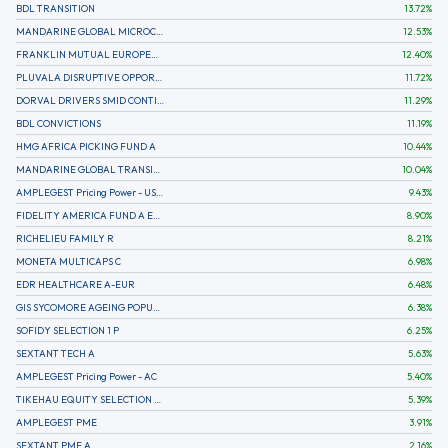
BDL TRANSITION
13.72
%
MANDARINE GLOBAL MICROCAP
12.53
%
FRANKLIN MUTUAL EUROPEAN FUND A EUR (C)
12.40
%
PLUVALA DISRUPTIVE OPPORTUNITIES
11.72
%
DORVAL DRIVERS SMID CONTINENTAL EUROPE
11.29
%
BDL CONVICTIONS
11.19
%
HMG AFRICA PICKING FUND A
10.44
%
MANDARINE GLOBAL TRANSITION R
10.04
%
AMPLEGEST Pricing Power - US - AC
9.43
%
FIDELITY AMERICA FUND A EUR (C)
8.90
%
RICHELIEU FAMILY R
8.21
%
MONETA MULTICAPS C
6.98
%
EDR HEALTHCARE A-EUR
6.48
%
GIS SYCOMORE AGEING POPULATION
6.38
%
SOFIDY SELECTION 1 P
6.25
%
SEXTANT TECH A
5.63
%
AMPLEGEST Pricing Power - AC
5.40
%
TIKEHAU EQUITY SELECTION R-Acc-EUR
5.39
%
AMPLEGEST PME
3.91
%
SEXTANT PME A
2.16
%