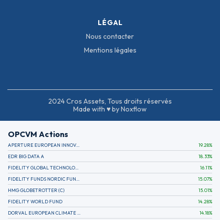
LÉGAL
Nous contacter
Mentions légales
2024 Cros Assets, Tous droits réservés
Made with ♥ by Noxflow
OPCVM Actions
APERTURE EUROPEAN INNOVATION
19.28
%
EDR BIG DATA A
18.33
%
FIDELITY GLOBAL TECHNOLOGY FUND A EUR
16.11
%
FIDELITY FUNDS NORDIC FUND A
15.07
%
HMG GLOBETROTTER (C)
15.01
%
FIDELITY WORLD FUND
14.28
%
DORVAL EUROPEAN CLIMATE INITIATIVE R (C)
14.18
%