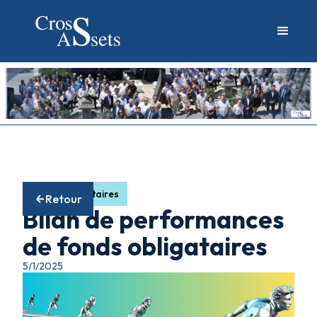
Fonds obligataires
Retour
Bilan de performances
de fonds obligataires
5/1/2025