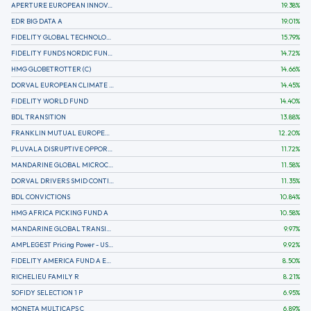
APERTURE EUROPEAN INNOVATION
19.38
%
EDR BIG DATA A
19.01
%
FIDELITY GLOBAL TECHNOLOGY FUND A EUR
15.79
%
FIDELITY FUNDS NORDIC FUND A
14.72
%
HMG GLOBETROTTER (C)
14.66
%
DORVAL EUROPEAN CLIMATE INITIATIVE R (C)
14.45
%
FIDELITY WORLD FUND
14.40
%
BDL TRANSITION
13.88
%
FRANKLIN MUTUAL EUROPEAN FUND A EUR (C)
12.20
%
PLUVALA DISRUPTIVE OPPORTUNITIES
11.72
%
MANDARINE GLOBAL MICROCAP
11.58
%
DORVAL DRIVERS SMID CONTINENTAL EUROPE
11.35
%
BDL CONVICTIONS
10.84
%
HMG AFRICA PICKING FUND A
10.58
%
MANDARINE GLOBAL TRANSITION R
9.97
%
AMPLEGEST Pricing Power - US - AC
9.92
%
FIDELITY AMERICA FUND A EUR (C)
8.50
%
RICHELIEU FAMILY R
8.21
%
SOFIDY SELECTION 1 P
6.95
%
MONETA MULTICAPS C
6.89
%