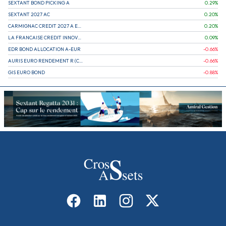
SEXTANT BOND PICKING A
0.29
%
SEXTANT 2027 AC
0.20
%
CARMIGNAC CREDIT 2027 A EUR
0.20
%
LA FRANCAISE CREDIT INNOVATION
0.09
%
EDR BOND ALLOCATION A-EUR
-0.66
%
AURIS EURO RENDEMENT R (CAPITALISATION)
-0.66
%
GIS EURO BOND
-0.88
%