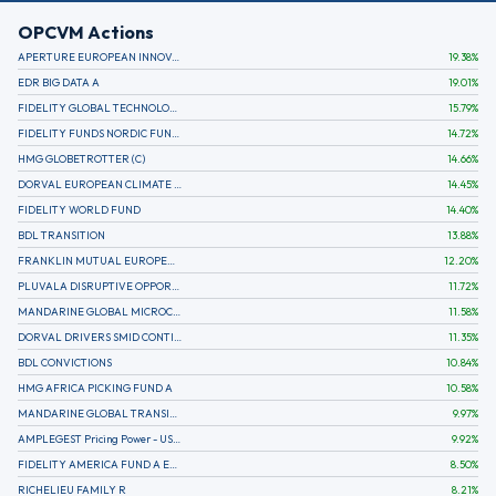
OPCVM Actions
APERTURE EUROPEAN INNOVATION
19.38
%
EDR BIG DATA A
19.01
%
FIDELITY GLOBAL TECHNOLOGY FUND A EUR
15.79
%
FIDELITY FUNDS NORDIC FUND A
14.72
%
HMG GLOBETROTTER (C)
14.66
%
DORVAL EUROPEAN CLIMATE INITIATIVE R (C)
14.45
%
FIDELITY WORLD FUND
14.40
%
BDL TRANSITION
13.88
%
FRANKLIN MUTUAL EUROPEAN FUND A EUR (C)
12.20
%
PLUVALA DISRUPTIVE OPPORTUNITIES
11.72
%
MANDARINE GLOBAL MICROCAP
11.58
%
DORVAL DRIVERS SMID CONTINENTAL EUROPE
11.35
%
BDL CONVICTIONS
10.84
%
HMG AFRICA PICKING FUND A
10.58
%
MANDARINE GLOBAL TRANSITION R
9.97
%
AMPLEGEST Pricing Power - US - AC
9.92
%
FIDELITY AMERICA FUND A EUR (C)
8.50
%
RICHELIEU FAMILY R
8.21
%