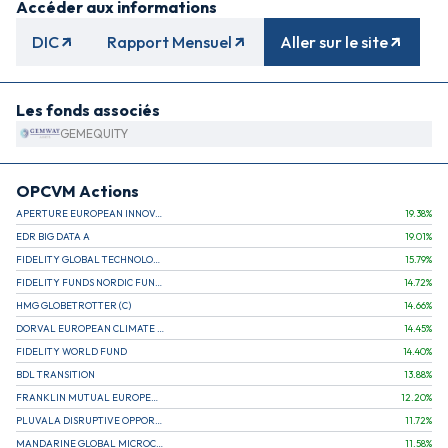
Accéder aux informations
DIC
Rapport Mensuel
Aller sur le site
Les fonds associés
GEMEQUITY
OPCVM Actions
APERTURE EUROPEAN INNOVATION
19.38
%
EDR BIG DATA A
19.01
%
FIDELITY GLOBAL TECHNOLOGY FUND A EUR
15.79
%
FIDELITY FUNDS NORDIC FUND A
14.72
%
HMG GLOBETROTTER (C)
14.66
%
DORVAL EUROPEAN CLIMATE INITIATIVE R (C)
14.45
%
FIDELITY WORLD FUND
14.40
%
BDL TRANSITION
13.88
%
FRANKLIN MUTUAL EUROPEAN FUND A EUR (C)
12.20
%
PLUVALA DISRUPTIVE OPPORTUNITIES
11.72
%
MANDARINE GLOBAL MICROCAP
11.58
%