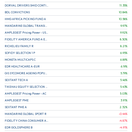
DORVAL DRIVERS SMID CONTINENTAL EUROPE
11.35
%
BDL CONVICTIONS
10.84
%
HMG AFRICA PICKING FUND A
10.58
%
MANDARINE GLOBAL TRANSITION R
9.97
%
AMPLEGEST Pricing Power - US - AC
9.92
%
FIDELITY AMERICA FUND A EUR (C)
8.50
%
RICHELIEU FAMILY R
8.21
%
SOFIDY SELECTION 1 P
6.95
%
MONETA MULTICAPS C
6.89
%
EDR HEALTHCARE A-EUR
6.19
%
GIS SYCOMORE AGEING POPULATION
5.79
%
SEXTANT TECH A
5.46
%
TIKEHAU EQUITY SELECTION R-Acc-EUR
5.43
%
AMPLEGEST Pricing Power - AC
5.03
%
AMPLEGEST PME
3.91
%
SEXTANT PME A
2.32
%
MANDARINE GLOBAL SPORT R
-0.44
%
FIDELITY CHINA CONSUMER A EUR (C)
-4.87
%
EDR GOLDSPHERE B
-4.91
%