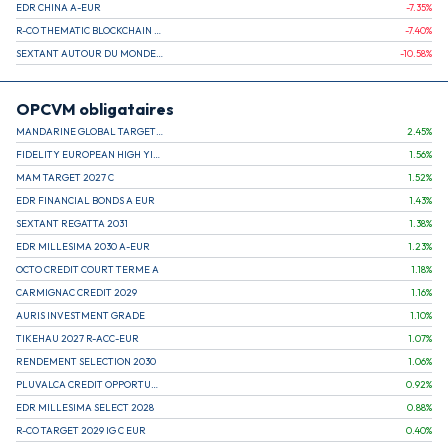
EDR CHINA A-EUR
-7.35
%
R-CO THEMATIC BLOCKCHAIN GLOBAL EQU C EUR
-7.40
%
SEXTANT AUTOUR DU MONDE A
-10.58
%
OPCVM obligataires
MANDARINE GLOBAL TARGET 2030 C
2.45
%
FIDELITY EUROPEAN HIGH YIELD FUND E (C)
1.56
%
MAM TARGET 2027 C
1.52
%
EDR FINANCIAL BONDS A EUR
1.43
%
SEXTANT REGATTA 2031
1.38
%
EDR MILLESIMA 2030 A-EUR
1.23
%
OCTO CREDIT COURT TERME A
1.18
%
CARMIGNAC CREDIT 2029
1.16
%
AURIS INVESTMENT GRADE
1.10
%
TIKEHAU 2027 R-ACC-EUR
1.07
%
RENDEMENT SELECTION 2030
1.06
%
PLUVALCA CREDIT OPPORTUNITIES
0.92
%
EDR MILLESIMA SELECT 2028
0.88
%
R-CO TARGET 2029 IG C EUR
0.40
%