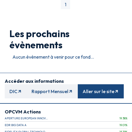
1
Les prochains
évènements
Aucun évènement à venir pour ce fond...
Accéder aux informations
DIC
Rapport Mensuel
Aller sur le site
OPCVM Actions
APERTURE EUROPEAN INNOVATION
19.38
%
EDR BIG DATA A
19.01
%
FIDELITY GLOBAL TECHNOLOGY FUND A EUR
15.79
%