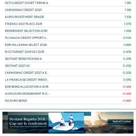
OCTO CREDIT COURT TERME A
1.18
%
CARMIGNAC CREDIT 2029
1.16
%
AURIS INVESTMENT GRADE
1.10
%
TIKEHAU 2027 R-ACC-EUR
1.07
%
RENDEMENT SELECTION 2030
1.06
%
PLUVALCA CREDIT OPPORTUNITIES
0.92
%
EDR MILLESIMA SELECT 2028
0.88
%
R-CO TARGET 2029 IG C EUR
0.40
%
SEXTANT BOND PICKING A
0.29
%
SEXTANT 2027 AC
0.20
%
CARMIGNAC CREDIT 2027 A EUR
0.20
%
LA FRANCAISE CREDIT INNOVATION
0.09
%
EDR BOND ALLOCATION A-EUR
-0.66
%
AURIS EURO RENDEMENT R (CAPITALISATION)
-0.66
%
GIS EURO BOND
-0.88
%