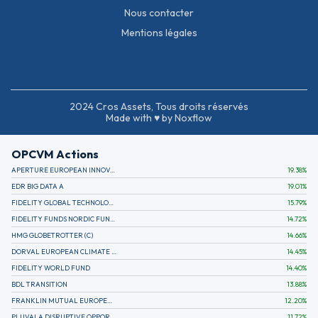
Nous contacter
Mentions légales
2024 Cros Assets, Tous droits réservés
Made with ♥ by Noxflow
OPCVM Actions
APERTURE EUROPEAN INNOVATION
19.38
%
EDR BIG DATA A
19.01
%
FIDELITY GLOBAL TECHNOLOGY FUND A EUR
15.79
%
FIDELITY FUNDS NORDIC FUND A
14.72
%
HMG GLOBETROTTER (C)
14.66
%
DORVAL EUROPEAN CLIMATE INITIATIVE R (C)
14.45
%
FIDELITY WORLD FUND
14.40
%
BDL TRANSITION
13.88
%
FRANKLIN MUTUAL EUROPEAN FUND A EUR (C)
12.20
%
PLUVALA DISRUPTIVE OPPORTUNITIES
11.72
%