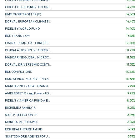
FIDELITY FUNDS NORDIC FUND A
14.72
%
HMG GLOBETROTTER (C)
14.66
%
DORVAL EUROPEAN CLIMATE INITIATIVE R (C)
14.45
%
FIDELITY WORLD FUND
14.40
%
BDL TRANSITION
13.88
%
FRANKLIN MUTUAL EUROPEAN FUND A EUR (C)
12.20
%
PLUVALA DISRUPTIVE OPPORTUNITIES
11.72
%
MANDARINE GLOBAL MICROCAP
11.58
%
DORVAL DRIVERS SMID CONTINENTAL EUROPE
11.35
%
BDL CONVICTIONS
10.84
%
HMG AFRICA PICKING FUND A
10.58
%
MANDARINE GLOBAL TRANSITION R
9.97
%
AMPLEGEST Pricing Power - US - AC
9.92
%
FIDELITY AMERICA FUND A EUR (C)
8.50
%
RICHELIEU FAMILY R
8.21
%
SOFIDY SELECTION 1 P
6.95
%
MONETA MULTICAPS C
6.89
%
EDR HEALTHCARE A-EUR
6.19
%
GIS SYCOMORE AGEING POPULATION
5.79
%