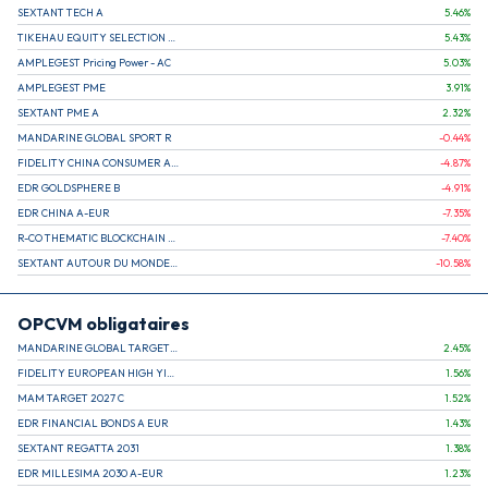
SEXTANT TECH A
5.46
%
TIKEHAU EQUITY SELECTION R-Acc-EUR
5.43
%
AMPLEGEST Pricing Power - AC
5.03
%
AMPLEGEST PME
3.91
%
SEXTANT PME A
2.32
%
MANDARINE GLOBAL SPORT R
-0.44
%
FIDELITY CHINA CONSUMER A EUR (C)
-4.87
%
EDR GOLDSPHERE B
-4.91
%
EDR CHINA A-EUR
-7.35
%
R-CO THEMATIC BLOCKCHAIN GLOBAL EQU C EUR
-7.40
%
SEXTANT AUTOUR DU MONDE A
-10.58
%
OPCVM obligataires
MANDARINE GLOBAL TARGET 2030 C
2.45
%
FIDELITY EUROPEAN HIGH YIELD FUND E (C)
1.56
%
MAM TARGET 2027 C
1.52
%
EDR FINANCIAL BONDS A EUR
1.43
%
SEXTANT REGATTA 2031
1.38
%
EDR MILLESIMA 2030 A-EUR
1.23
%