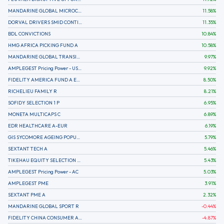
MANDARINE GLOBAL MICROCAP
11.58
%
DORVAL DRIVERS SMID CONTINENTAL EUROPE
11.35
%
BDL CONVICTIONS
10.84
%
HMG AFRICA PICKING FUND A
10.58
%
MANDARINE GLOBAL TRANSITION R
9.97
%
AMPLEGEST Pricing Power - US - AC
9.92
%
FIDELITY AMERICA FUND A EUR (C)
8.50
%
RICHELIEU FAMILY R
8.21
%
SOFIDY SELECTION 1 P
6.95
%
MONETA MULTICAPS C
6.89
%
EDR HEALTHCARE A-EUR
6.19
%
GIS SYCOMORE AGEING POPULATION
5.79
%
SEXTANT TECH A
5.46
%
TIKEHAU EQUITY SELECTION R-Acc-EUR
5.43
%
AMPLEGEST Pricing Power - AC
5.03
%
AMPLEGEST PME
3.91
%
SEXTANT PME A
2.32
%
MANDARINE GLOBAL SPORT R
-0.44
%
FIDELITY CHINA CONSUMER A EUR (C)
-4.87
%