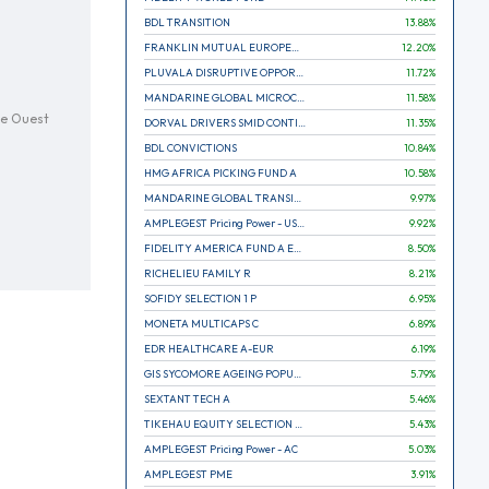
BDL TRANSITION
13.88
%
FRANKLIN MUTUAL EUROPEAN FUND A EUR (C)
12.20
%
PLUVALA DISRUPTIVE OPPORTUNITIES
11.72
%
MANDARINE GLOBAL MICROCAP
11.58
%
ne Ouest
DORVAL DRIVERS SMID CONTINENTAL EUROPE
11.35
%
BDL CONVICTIONS
10.84
%
HMG AFRICA PICKING FUND A
10.58
%
MANDARINE GLOBAL TRANSITION R
9.97
%
AMPLEGEST Pricing Power - US - AC
9.92
%
FIDELITY AMERICA FUND A EUR (C)
8.50
%
RICHELIEU FAMILY R
8.21
%
SOFIDY SELECTION 1 P
6.95
%
MONETA MULTICAPS C
6.89
%
EDR HEALTHCARE A-EUR
6.19
%
GIS SYCOMORE AGEING POPULATION
5.79
%
SEXTANT TECH A
5.46
%
TIKEHAU EQUITY SELECTION R-Acc-EUR
5.43
%
AMPLEGEST Pricing Power - AC
5.03
%
AMPLEGEST PME
3.91
%