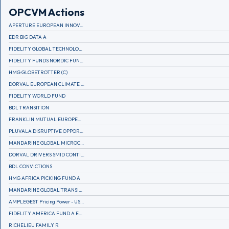
OPCVM Actions
APERTURE EUROPEAN INNOVATION
EDR BIG DATA A
FIDELITY GLOBAL TECHNOLOGY FUND A EUR
FIDELITY FUNDS NORDIC FUND A
HMG GLOBETROTTER (C)
DORVAL EUROPEAN CLIMATE INITIATIVE R (C)
FIDELITY WORLD FUND
BDL TRANSITION
FRANKLIN MUTUAL EUROPEAN FUND A EUR (C)
PLUVALA DISRUPTIVE OPPORTUNITIES
MANDARINE GLOBAL MICROCAP
DORVAL DRIVERS SMID CONTINENTAL EUROPE
BDL CONVICTIONS
HMG AFRICA PICKING FUND A
MANDARINE GLOBAL TRANSITION R
AMPLEGEST Pricing Power - US - AC
FIDELITY AMERICA FUND A EUR (C)
RICHELIEU FAMILY R