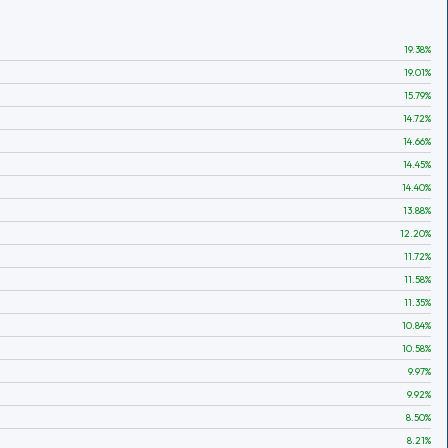
19.38
%
19.01
%
15.79
%
14.72
%
14.66
%
14.45
%
14.40
%
13.88
%
12.20
%
11.72
%
11.58
%
11.35
%
10.84
%
10.58
%
9.97
%
9.92
%
8.50
%
8.21
%