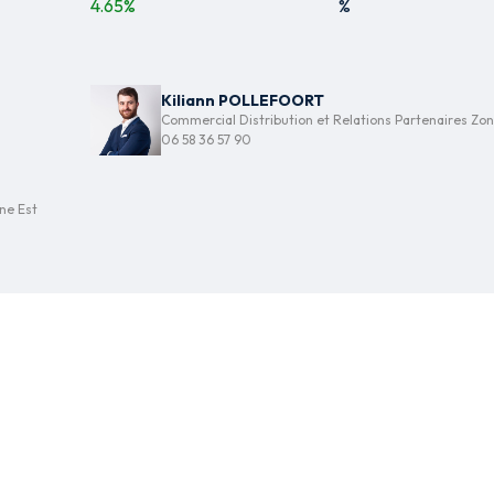
4.65
%
%
Kiliann POLLEFOORT
Commercial Distribution et Relations Partenaires Zo
06 58 36 57 90
ne Est