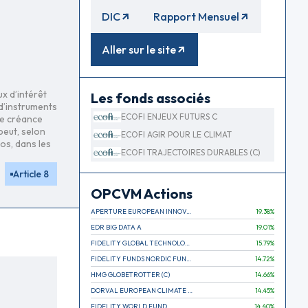
DIC
Rapport Mensuel
Aller sur le site
ux d’intérêt
Les fonds associés
 d’instruments
ECOFI ENJEUX FUTURS C
 de créance
peut, selon
ECOFI AGIR POUR LE CLIMAT
os, dans les
ECOFI TRAJECTOIRES DURABLES (C)
Article 8
OPCVM Actions
APERTURE EUROPEAN INNOVATION
19.38
%
EDR BIG DATA A
19.01
%
FIDELITY GLOBAL TECHNOLOGY FUND A EUR
15.79
%
FIDELITY FUNDS NORDIC FUND A
14.72
%
HMG GLOBETROTTER (C)
14.66
%
DORVAL EUROPEAN CLIMATE INITIATIVE R (C)
14.45
%
FIDELITY WORLD FUND
14.40
%