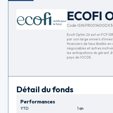
ECOFI O
Code ISIN:
FR001400DX3
Ecofi Optim 26 est un FCP ISR 
par son large univers d’inves
financiers de taux libellés e
négociables et autres instru
les anticipations du gérant, 
pays de l’OCDE.
Détail du fonds
Performances
YTD
1 an