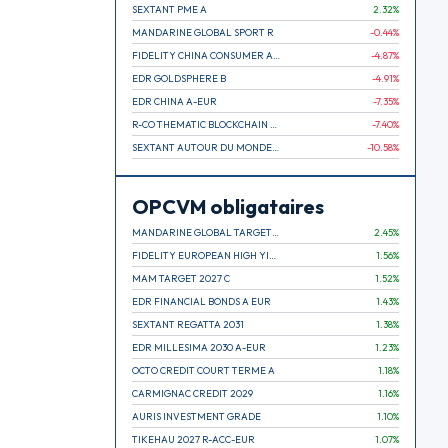
SEXTANT PME A
2.32
%
MANDARINE GLOBAL SPORT R
-0.44
%
FIDELITY CHINA CONSUMER A EUR (C)
-4.87
%
EDR GOLDSPHERE B
-4.91
%
EDR CHINA A-EUR
-7.35
%
R-CO THEMATIC BLOCKCHAIN GLOBAL EQU C EUR
-7.40
%
SEXTANT AUTOUR DU MONDE A
-10.58
%
OPCVM obligataires
MANDARINE GLOBAL TARGET 2030 C
2.45
%
FIDELITY EUROPEAN HIGH YIELD FUND E (C)
1.56
%
MAM TARGET 2027 C
1.52
%
EDR FINANCIAL BONDS A EUR
1.43
%
SEXTANT REGATTA 2031
1.38
%
EDR MILLESIMA 2030 A-EUR
1.23
%
OCTO CREDIT COURT TERME A
1.18
%
CARMIGNAC CREDIT 2029
1.16
%
AURIS INVESTMENT GRADE
1.10
%
TIKEHAU 2027 R-ACC-EUR
1.07
%