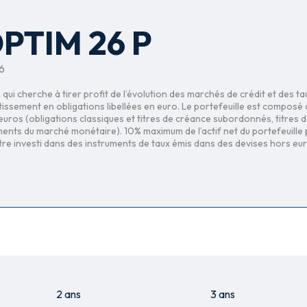
PTIM 26 P
6
qui cherche à tirer profit de l’évolution des marchés de crédit et des ta
tissement en obligations libellées en euro. Le portefeuille est composé
n euros (obligations classiques et titres de créance subordonnés, titres
ments du marché monétaire). 10% maximum de l’actif net du portefeuille 
être investi dans des instruments de taux émis dans des devises hors eur
2 ans
3 ans