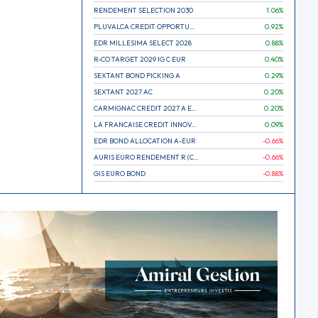
RENDEMENT SELECTION 2030
1.06
%
PLUVALCA CREDIT OPPORTUNITIES
0.92
%
EDR MILLESIMA SELECT 2028
0.88
%
R-CO TARGET 2029 IG C EUR
0.40
%
SEXTANT BOND PICKING A
0.29
%
SEXTANT 2027 AC
0.20
%
CARMIGNAC CREDIT 2027 A EUR
0.20
%
LA FRANCAISE CREDIT INNOVATION
0.09
%
EDR BOND ALLOCATION A-EUR
-0.66
%
AURIS EURO RENDEMENT R (CAPITALISATION)
-0.66
%
GIS EURO BOND
-0.88
%