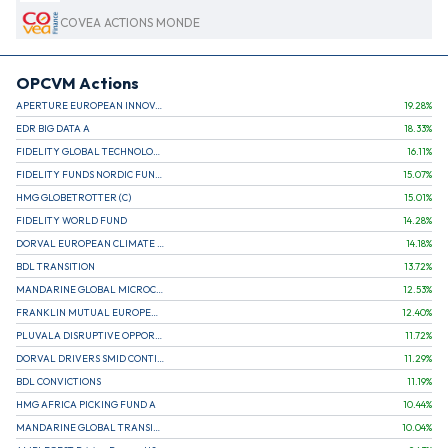
COVEA ACTIONS MONDE
OPCVM Actions
APERTURE EUROPEAN INNOVATION
19.28
%
EDR BIG DATA A
18.33
%
FIDELITY GLOBAL TECHNOLOGY FUND A EUR
16.11
%
FIDELITY FUNDS NORDIC FUND A
15.07
%
HMG GLOBETROTTER (C)
15.01
%
FIDELITY WORLD FUND
14.28
%
DORVAL EUROPEAN CLIMATE INITIATIVE R (C)
14.18
%
BDL TRANSITION
13.72
%
MANDARINE GLOBAL MICROCAP
12.53
%
FRANKLIN MUTUAL EUROPEAN FUND A EUR (C)
12.40
%
PLUVALA DISRUPTIVE OPPORTUNITIES
11.72
%
DORVAL DRIVERS SMID CONTINENTAL EUROPE
11.29
%
BDL CONVICTIONS
11.19
%
HMG AFRICA PICKING FUND A
10.44
%
MANDARINE GLOBAL TRANSITION R
10.04
%