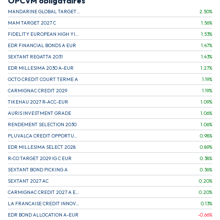
OPCVM obligataires
MANDARINE GLOBAL TARGET 2030 C
2.50
%
MAM TARGET 2027 C
1.56
%
FIDELITY EUROPEAN HIGH YIELD FUND E (C)
1.53
%
EDR FINANCIAL BONDS A EUR
1.47
%
SEXTANT REGATTA 2031
1.43
%
EDR MILLESIMA 2030 A-EUR
1.27
%
OCTO CREDIT COURT TERME A
1.19
%
CARMIGNAC CREDIT 2029
1.19
%
TIKEHAU 2027 R-ACC-EUR
1.09
%
AURIS INVESTMENT GRADE
1.06
%
RENDEMENT SELECTION 2030
1.06
%
PLUVALCA CREDIT OPPORTUNITIES
0.98
%
EDR MILLESIMA SELECT 2028
0.89
%
R-CO TARGET 2029 IG C EUR
0.38
%
SEXTANT BOND PICKING A
0.36
%
SEXTANT 2027 AC
0.20
%
CARMIGNAC CREDIT 2027 A EUR
0.20
%
LA FRANCAISE CREDIT INNOVATION
0.13
%
EDR BOND ALLOCATION A-EUR
-0.66
%