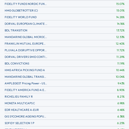
FIDELITY FUNDS NORDIC FUND A
15.07
%
HMG GLOBETROTTER (C)
15.01
%
FIDELITY WORLD FUND
14.28
%
DORVAL EUROPEAN CLIMATE INITIATIVE R (C)
14.18
%
BDL TRANSITION
13.72
%
MANDARINE GLOBAL MICROCAP
12.53
%
FRANKLIN MUTUAL EUROPEAN FUND A EUR (C)
12.40
%
PLUVALA DISRUPTIVE OPPORTUNITIES
11.72
%
DORVAL DRIVERS SMID CONTINENTAL EUROPE
11.29
%
BDL CONVICTIONS
11.19
%
HMG AFRICA PICKING FUND A
10.44
%
MANDARINE GLOBAL TRANSITION R
10.04
%
AMPLEGEST Pricing Power - US - AC
9.43
%
FIDELITY AMERICA FUND A EUR (C)
8.90
%
RICHELIEU FAMILY R
8.21
%
MONETA MULTICAPS C
6.98
%
EDR HEALTHCARE A-EUR
6.48
%
GIS SYCOMORE AGEING POPULATION
6.38
%
SOFIDY SELECTION 1 P
6.25
%