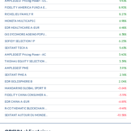
AMPLEGEST Pricing Power - US - AC
9.43
%
FIDELITY AMERICA FUND A EUR (C)
8.90
%
RICHELIEU FAMILY R
8.21
%
MONETA MULTICAPS C
6.98
%
EDR HEALTHCARE A-EUR
6.48
%
GIS SYCOMORE AGEING POPULATION
6.38
%
SOFIDY SELECTION 1 P
6.25
%
SEXTANT TECH A
5.63
%
AMPLEGEST Pricing Power - AC
5.40
%
TIKEHAU EQUITY SELECTION R-Acc-EUR
5.39
%
AMPLEGEST PME
3.91
%
SEXTANT PME A
2.16
%
EDR GOLDSPHERE B
2.04
%
MANDARINE GLOBAL SPORT R
-0.64
%
FIDELITY CHINA CONSUMER A EUR (C)
-5.19
%
EDR CHINA A-EUR
-6.89
%
R-CO THEMATIC BLOCKCHAIN GLOBAL EQU C EUR
-9.49
%
SEXTANT AUTOUR DU MONDE A
-10.58
%