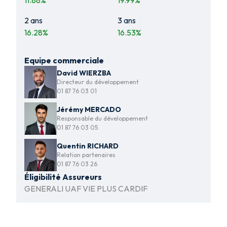
11.88
%
19.99
%
2 ans
3 ans
16.28
%
16.53
%
Equipe commerciale
David WIERZBA
Directeur du développement
01 87 76 03 01
Jérémy MERCADO
Responsable du développement
01 87 76 03 05
Quentin RICHARD
Relation partenaires
01 87 76 03 26
Éligibilité Assureurs
GENERALI UAF VIE PLUS CARDIF