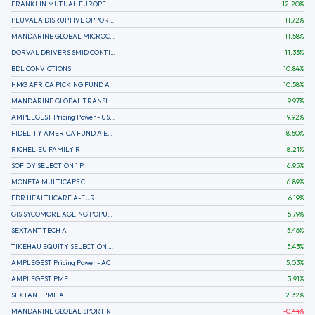
FRANKLIN MUTUAL EUROPEAN FUND A EUR (C)
12.20
%
PLUVALA DISRUPTIVE OPPORTUNITIES
11.72
%
MANDARINE GLOBAL MICROCAP
11.58
%
DORVAL DRIVERS SMID CONTINENTAL EUROPE
11.35
%
BDL CONVICTIONS
10.84
%
HMG AFRICA PICKING FUND A
10.58
%
MANDARINE GLOBAL TRANSITION R
9.97
%
AMPLEGEST Pricing Power - US - AC
9.92
%
FIDELITY AMERICA FUND A EUR (C)
8.50
%
RICHELIEU FAMILY R
8.21
%
SOFIDY SELECTION 1 P
6.95
%
MONETA MULTICAPS C
6.89
%
EDR HEALTHCARE A-EUR
6.19
%
GIS SYCOMORE AGEING POPULATION
5.79
%
SEXTANT TECH A
5.46
%
TIKEHAU EQUITY SELECTION R-Acc-EUR
5.43
%
AMPLEGEST Pricing Power - AC
5.03
%
AMPLEGEST PME
3.91
%
SEXTANT PME A
2.32
%
MANDARINE GLOBAL SPORT R
-0.44
%