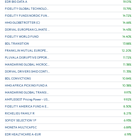
EDR BIG DATA A
19.01
%
FIDELITY GLOBAL TECHNOLOGY FUND A EUR
15.79
%
FIDELITY FUNDS NORDIC FUND A
14.72
%
HMG GLOBETROTTER (C)
14.66
%
DORVAL EUROPEAN CLIMATE INITIATIVE R (C)
14.45
%
FIDELITY WORLD FUND
14.40
%
BDL TRANSITION
13.88
%
FRANKLIN MUTUAL EUROPEAN FUND A EUR (C)
12.20
%
PLUVALA DISRUPTIVE OPPORTUNITIES
11.72
%
MANDARINE GLOBAL MICROCAP
11.58
%
DORVAL DRIVERS SMID CONTINENTAL EUROPE
11.35
%
BDL CONVICTIONS
10.84
%
HMG AFRICA PICKING FUND A
10.58
%
MANDARINE GLOBAL TRANSITION R
9.97
%
AMPLEGEST Pricing Power - US - AC
9.92
%
FIDELITY AMERICA FUND A EUR (C)
8.50
%
RICHELIEU FAMILY R
8.21
%
SOFIDY SELECTION 1 P
6.95
%
MONETA MULTICAPS C
6.89
%
EDR HEALTHCARE A-EUR
6.19
%