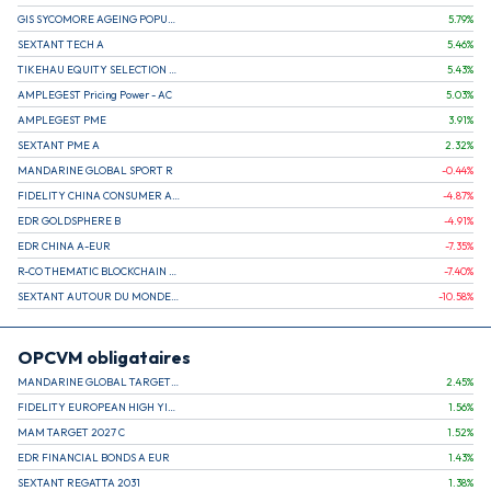
GIS SYCOMORE AGEING POPULATION
5.79
%
SEXTANT TECH A
5.46
%
TIKEHAU EQUITY SELECTION R-Acc-EUR
5.43
%
AMPLEGEST Pricing Power - AC
5.03
%
AMPLEGEST PME
3.91
%
SEXTANT PME A
2.32
%
MANDARINE GLOBAL SPORT R
-0.44
%
FIDELITY CHINA CONSUMER A EUR (C)
-4.87
%
EDR GOLDSPHERE B
-4.91
%
EDR CHINA A-EUR
-7.35
%
R-CO THEMATIC BLOCKCHAIN GLOBAL EQU C EUR
-7.40
%
SEXTANT AUTOUR DU MONDE A
-10.58
%
OPCVM obligataires
MANDARINE GLOBAL TARGET 2030 C
2.45
%
FIDELITY EUROPEAN HIGH YIELD FUND E (C)
1.56
%
MAM TARGET 2027 C
1.52
%
EDR FINANCIAL BONDS A EUR
1.43
%
SEXTANT REGATTA 2031
1.38
%