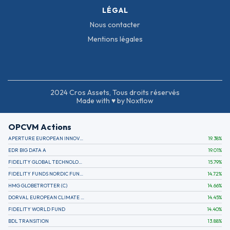
LÉGAL
Nous contacter
Mentions légales
2024 Cros Assets, Tous droits réservés
Made with ♥ by Noxflow
OPCVM Actions
APERTURE EUROPEAN INNOVATION
19.38
%
EDR BIG DATA A
19.01
%
FIDELITY GLOBAL TECHNOLOGY FUND A EUR
15.79
%
FIDELITY FUNDS NORDIC FUND A
14.72
%
HMG GLOBETROTTER (C)
14.66
%
DORVAL EUROPEAN CLIMATE INITIATIVE R (C)
14.45
%
FIDELITY WORLD FUND
14.40
%
BDL TRANSITION
13.88
%