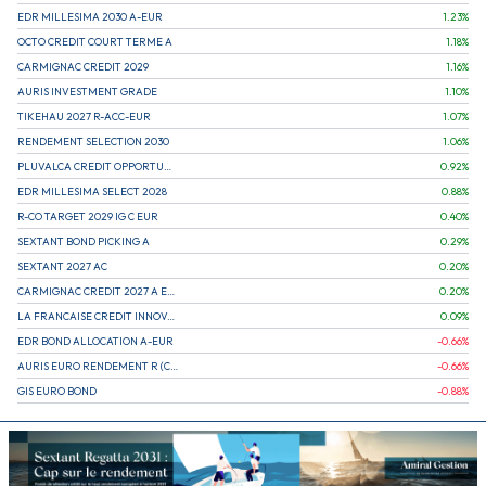
EDR MILLESIMA 2030 A-EUR
1.23
%
OCTO CREDIT COURT TERME A
1.18
%
CARMIGNAC CREDIT 2029
1.16
%
AURIS INVESTMENT GRADE
1.10
%
TIKEHAU 2027 R-ACC-EUR
1.07
%
RENDEMENT SELECTION 2030
1.06
%
PLUVALCA CREDIT OPPORTUNITIES
0.92
%
EDR MILLESIMA SELECT 2028
0.88
%
R-CO TARGET 2029 IG C EUR
0.40
%
SEXTANT BOND PICKING A
0.29
%
SEXTANT 2027 AC
0.20
%
CARMIGNAC CREDIT 2027 A EUR
0.20
%
LA FRANCAISE CREDIT INNOVATION
0.09
%
EDR BOND ALLOCATION A-EUR
-0.66
%
AURIS EURO RENDEMENT R (CAPITALISATION)
-0.66
%
GIS EURO BOND
-0.88
%