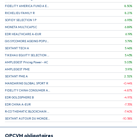
FIDELITY AMERICA FUND A EUR (C)
8.50
%
RICHELIEU FAMILY R
8.21
%
SOFIDY SELECTION 1 P
6.95
%
MONETA MULTICAPS C
6.89
%
EDR HEALTHCARE A-EUR
6.19
%
GIS SYCOMORE AGEING POPULATION
5.79
%
SEXTANT TECH A
5.46
%
TIKEHAU EQUITY SELECTION R-Acc-EUR
5.43
%
AMPLEGEST Pricing Power - AC
5.03
%
AMPLEGEST PME
3.91
%
SEXTANT PME A
2.32
%
MANDARINE GLOBAL SPORT R
-0.44
%
FIDELITY CHINA CONSUMER A EUR (C)
-4.87
%
EDR GOLDSPHERE B
-4.91
%
EDR CHINA A-EUR
-7.35
%
R-CO THEMATIC BLOCKCHAIN GLOBAL EQU C EUR
-7.40
%
SEXTANT AUTOUR DU MONDE A
-10.58
%
OPCVM obligataires