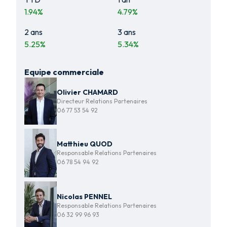
1.94
%
4.79
%
2 ans
3 ans
5.25
%
5.34
%
Equipe commerciale
Olivier CHAMARD
Directeur Relations Partenaires
06 77 53 54 92
Matthieu QUOD
Responsable Relations Partenaires
06 78 54 94 92
Nicolas PENNEL
Responsable Relations Partenaires
06 32 99 96 93