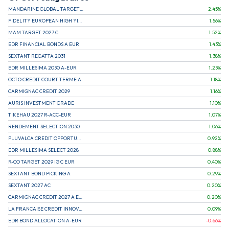
MANDARINE GLOBAL TARGET 2030 C
2.45
%
FIDELITY EUROPEAN HIGH YIELD FUND E (C)
1.56
%
MAM TARGET 2027 C
1.52
%
EDR FINANCIAL BONDS A EUR
1.43
%
SEXTANT REGATTA 2031
1.38
%
EDR MILLESIMA 2030 A-EUR
1.23
%
OCTO CREDIT COURT TERME A
1.18
%
CARMIGNAC CREDIT 2029
1.16
%
AURIS INVESTMENT GRADE
1.10
%
TIKEHAU 2027 R-ACC-EUR
1.07
%
RENDEMENT SELECTION 2030
1.06
%
PLUVALCA CREDIT OPPORTUNITIES
0.92
%
EDR MILLESIMA SELECT 2028
0.88
%
R-CO TARGET 2029 IG C EUR
0.40
%
SEXTANT BOND PICKING A
0.29
%
SEXTANT 2027 AC
0.20
%
CARMIGNAC CREDIT 2027 A EUR
0.20
%
LA FRANCAISE CREDIT INNOVATION
0.09
%
EDR BOND ALLOCATION A-EUR
-0.66
%