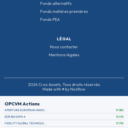
Fonds alternatifs
Fonds matières premières
Fonds PEA
LÉGAL
Nous contacter
Mentions légales
2024 Cros Assets, Tous droits réservés
Made with ♥ by Noxflow
OPCVM Actions
APERTURE EUROPEAN INNOVATION
19.38
%
EDR BIG DATA A
19.01
%
FIDELITY GLOBAL TECHNOLOGY FUND A EUR
15.79
%