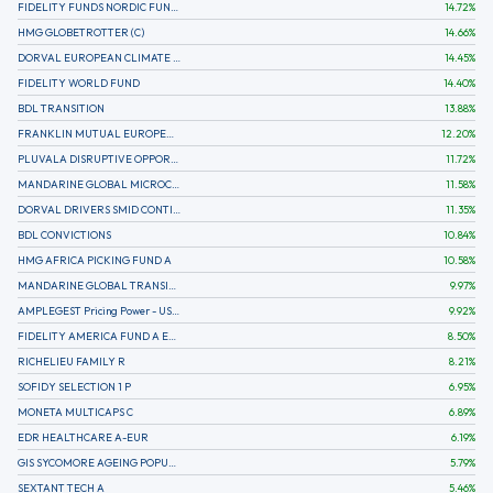
FIDELITY FUNDS NORDIC FUND A
14.72
%
HMG GLOBETROTTER (C)
14.66
%
DORVAL EUROPEAN CLIMATE INITIATIVE R (C)
14.45
%
FIDELITY WORLD FUND
14.40
%
BDL TRANSITION
13.88
%
FRANKLIN MUTUAL EUROPEAN FUND A EUR (C)
12.20
%
PLUVALA DISRUPTIVE OPPORTUNITIES
11.72
%
MANDARINE GLOBAL MICROCAP
11.58
%
DORVAL DRIVERS SMID CONTINENTAL EUROPE
11.35
%
BDL CONVICTIONS
10.84
%
HMG AFRICA PICKING FUND A
10.58
%
MANDARINE GLOBAL TRANSITION R
9.97
%
AMPLEGEST Pricing Power - US - AC
9.92
%
FIDELITY AMERICA FUND A EUR (C)
8.50
%
RICHELIEU FAMILY R
8.21
%
SOFIDY SELECTION 1 P
6.95
%
MONETA MULTICAPS C
6.89
%
EDR HEALTHCARE A-EUR
6.19
%
GIS SYCOMORE AGEING POPULATION
5.79
%
SEXTANT TECH A
5.46
%