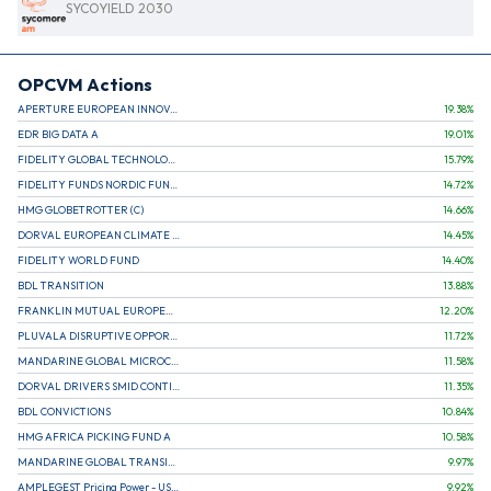
SYCOYIELD 2030
OPCVM Actions
APERTURE EUROPEAN INNOVATION
19.38
%
EDR BIG DATA A
19.01
%
FIDELITY GLOBAL TECHNOLOGY FUND A EUR
15.79
%
FIDELITY FUNDS NORDIC FUND A
14.72
%
HMG GLOBETROTTER (C)
14.66
%
DORVAL EUROPEAN CLIMATE INITIATIVE R (C)
14.45
%
FIDELITY WORLD FUND
14.40
%
BDL TRANSITION
13.88
%
FRANKLIN MUTUAL EUROPEAN FUND A EUR (C)
12.20
%
PLUVALA DISRUPTIVE OPPORTUNITIES
11.72
%
MANDARINE GLOBAL MICROCAP
11.58
%
DORVAL DRIVERS SMID CONTINENTAL EUROPE
11.35
%
BDL CONVICTIONS
10.84
%
HMG AFRICA PICKING FUND A
10.58
%
MANDARINE GLOBAL TRANSITION R
9.97
%
AMPLEGEST Pricing Power - US - AC
9.92
%