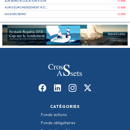
EDR BOND ALLOCATION A-EUR
-0.66
%
AURIS EURO RENDEMENT R (CAPITALISATION)
-0.66
%
GIS EURO BOND
-0.94
%
CATÉGORIES
Fonds actions
Fonds obligataires