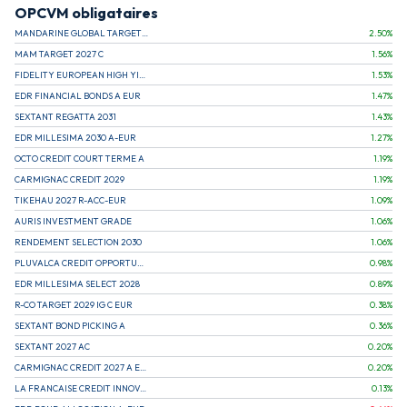
OPCVM obligataires
MANDARINE GLOBAL TARGET 2030 C
2.50
%
MAM TARGET 2027 C
1.56
%
FIDELITY EUROPEAN HIGH YIELD FUND E (C)
1.53
%
EDR FINANCIAL BONDS A EUR
1.47
%
SEXTANT REGATTA 2031
1.43
%
EDR MILLESIMA 2030 A-EUR
1.27
%
OCTO CREDIT COURT TERME A
1.19
%
CARMIGNAC CREDIT 2029
1.19
%
TIKEHAU 2027 R-ACC-EUR
1.09
%
AURIS INVESTMENT GRADE
1.06
%
RENDEMENT SELECTION 2030
1.06
%
PLUVALCA CREDIT OPPORTUNITIES
0.98
%
EDR MILLESIMA SELECT 2028
0.89
%
R-CO TARGET 2029 IG C EUR
0.38
%
SEXTANT BOND PICKING A
0.36
%
SEXTANT 2027 AC
0.20
%
CARMIGNAC CREDIT 2027 A EUR
0.20
%
LA FRANCAISE CREDIT INNOVATION
0.13
%