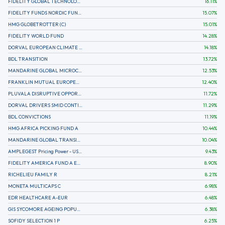
FIDELITY GLOBAL TECHNOLOGY FUND A EUR
16.11
%
FIDELITY FUNDS NORDIC FUND A
15.07
%
HMG GLOBETROTTER (C)
15.01
%
FIDELITY WORLD FUND
14.28
%
DORVAL EUROPEAN CLIMATE INITIATIVE R (C)
14.18
%
BDL TRANSITION
13.72
%
MANDARINE GLOBAL MICROCAP
12.53
%
FRANKLIN MUTUAL EUROPEAN FUND A EUR (C)
12.40
%
PLUVALA DISRUPTIVE OPPORTUNITIES
11.72
%
DORVAL DRIVERS SMID CONTINENTAL EUROPE
11.29
%
BDL CONVICTIONS
11.19
%
HMG AFRICA PICKING FUND A
10.44
%
MANDARINE GLOBAL TRANSITION R
10.04
%
AMPLEGEST Pricing Power - US - AC
9.43
%
FIDELITY AMERICA FUND A EUR (C)
8.90
%
RICHELIEU FAMILY R
8.21
%
MONETA MULTICAPS C
6.98
%
EDR HEALTHCARE A-EUR
6.48
%
GIS SYCOMORE AGEING POPULATION
6.38
%
SOFIDY SELECTION 1 P
6.25
%