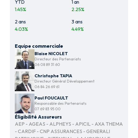
YTD
1 an
1.45
%
2.25
%
2 ans
3 ans
4.03
%
4.49
%
Equipe commerciale
Blaise NICOLET
Directeur des Partenariats
06 08 89 31 60
Christophe TAPIA
Directeur Général Développement
06 84 26 69 61
Paul FOUCAULT
Responsable des Partenariats
07 69 83 95 00
Éligibilité Assureurs
AEP - AGEAS - ALPHEYS - APICIL - AXA THEMA
- CARDIF - CNP ASSURANCES - GENERALI