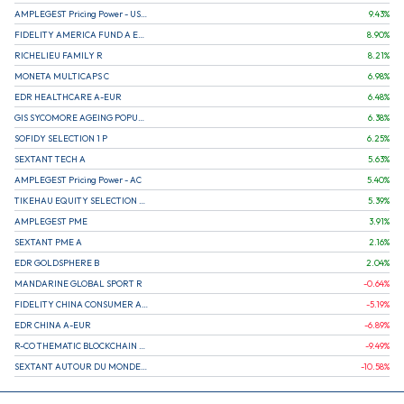
AMPLEGEST Pricing Power - US - AC
9.43
%
FIDELITY AMERICA FUND A EUR (C)
8.90
%
RICHELIEU FAMILY R
8.21
%
MONETA MULTICAPS C
6.98
%
EDR HEALTHCARE A-EUR
6.48
%
GIS SYCOMORE AGEING POPULATION
6.38
%
SOFIDY SELECTION 1 P
6.25
%
SEXTANT TECH A
5.63
%
AMPLEGEST Pricing Power - AC
5.40
%
TIKEHAU EQUITY SELECTION R-Acc-EUR
5.39
%
AMPLEGEST PME
3.91
%
SEXTANT PME A
2.16
%
EDR GOLDSPHERE B
2.04
%
MANDARINE GLOBAL SPORT R
-0.64
%
FIDELITY CHINA CONSUMER A EUR (C)
-5.19
%
EDR CHINA A-EUR
-6.89
%
R-CO THEMATIC BLOCKCHAIN GLOBAL EQU C EUR
-9.49
%
SEXTANT AUTOUR DU MONDE A
-10.58
%