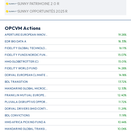
SUNNY PATRIMOINE 2.0 R
SUNNY OPPORTUNITÉS 2025 R
OPCVM Actions
APERTURE EUROPEAN INNOVATION
19.28
%
EDR BIG DATA A
18.33
%
FIDELITY GLOBAL TECHNOLOGY FUND A EUR
16.11
%
FIDELITY FUNDS NORDIC FUND A
15.07
%
HMG GLOBETROTTER (C)
15.01
%
FIDELITY WORLD FUND
14.28
%
DORVAL EUROPEAN CLIMATE INITIATIVE R (C)
14.18
%
BDL TRANSITION
13.72
%
MANDARINE GLOBAL MICROCAP
12.53
%
FRANKLIN MUTUAL EUROPEAN FUND A EUR (C)
12.40
%
PLUVALA DISRUPTIVE OPPORTUNITIES
11.72
%
DORVAL DRIVERS SMID CONTINENTAL EUROPE
11.29
%
BDL CONVICTIONS
11.19
%
HMG AFRICA PICKING FUND A
10.44
%
MANDARINE GLOBAL TRANSITION R
10.04
%