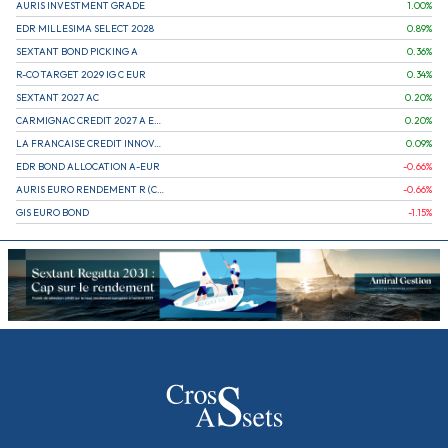
AURIS INVESTMENT GRADE
1.00
%
EDR MILLESIMA SELECT 2028
0.89
%
SEXTANT BOND PICKING A
0.36
%
R-CO TARGET 2029 IG C EUR
0.34
%
SEXTANT 2027 AC
0.20
%
CARMIGNAC CREDIT 2027 A EUR
0.20
%
LA FRANCAISE CREDIT INNOVATION
0.09
%
EDR BOND ALLOCATION A-EUR
-0.66
%
AURIS EURO RENDEMENT R (CAPITALISATION)
-0.66
%
GIS EURO BOND
-1.15
%