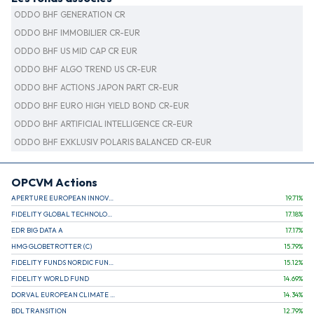
ODDO BHF GENERATION CR
ODDO BHF IMMOBILIER CR-EUR
ODDO BHF US MID CAP CR EUR
ODDO BHF ALGO TREND US CR-EUR
ODDO BHF ACTIONS JAPON PART CR-EUR
ODDO BHF EURO HIGH YIELD BOND CR-EUR
ODDO BHF ARTIFICIAL INTELLIGENCE CR-EUR
ODDO BHF EXKLUSIV POLARIS BALANCED CR-EUR
OPCVM Actions
APERTURE EUROPEAN INNOVATION
19.71
%
FIDELITY GLOBAL TECHNOLOGY FUND A EUR
17.18
%
EDR BIG DATA A
17.17
%
HMG GLOBETROTTER (C)
15.79
%
FIDELITY FUNDS NORDIC FUND A
15.12
%
FIDELITY WORLD FUND
14.69
%
DORVAL EUROPEAN CLIMATE INITIATIVE R (C)
14.34
%
BDL TRANSITION
12.79
%