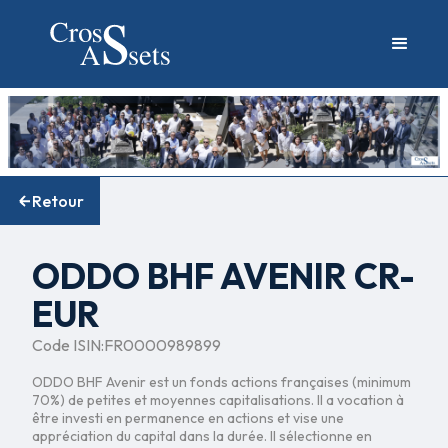
Retour
ODDO BHF AVENIR CR-
EUR
Code ISIN:
FR0000989899
ODDO BHF Avenir est un fonds actions françaises (minimum
70%) de petites et moyennes capitalisations. Il a vocation à
être investi en permanence en actions et vise une
appréciation du capital dans la durée. Il sélectionne en