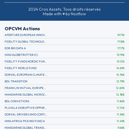
2024 Cros Assets, Tous droits réservés
Made with ♥ by Noxflow
OPCVM Actions
APERTURE EUROPEAN INNOVATION
19.71
%
FIDELITY GLOBAL TECHNOLOGY FUND A EUR
17.18
%
EDR BIG DATA A
17.17
%
HMG GLOBETROTTER (C)
15.79
%
FIDELITY FUNDS NORDIC FUND A
15.12
%
FIDELITY WORLD FUND
14.69
%
DORVAL EUROPEAN CLIMATE INITIATIVE R (C)
14.34
%
BDL TRANSITION
12.79
%
FRANKLIN MUTUAL EUROPEAN FUND A EUR (C)
12.60
%
MANDARINE GLOBAL MICROCAP
12.38
%
BDL CONVICTIONS
11.86
%
PLUVALA DISRUPTIVE OPPORTUNITIES
11.72
%
DORVAL DRIVERS SMID CONTINENTAL EUROPE
11.56
%
HMG AFRICA PICKING FUND A
11.45
%
MANDARINE GLOBAL TRANSITION R
9.66
%