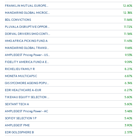
FRANKLIN MUTUAL EUROPEAN FUND A EUR (C)
12.60
%
MANDARINE GLOBAL MICROCAP
12.38
%
BDL CONVICTIONS
11.86
%
PLUVALA DISRUPTIVE OPPORTUNITIES
11.72
%
DORVAL DRIVERS SMID CONTINENTAL EUROPE
11.56
%
HMG AFRICA PICKING FUND A
11.45
%
MANDARINE GLOBAL TRANSITION R
9.66
%
AMPLEGEST Pricing Power - US - AC
9.53
%
FIDELITY AMERICA FUND A EUR (C)
9.09
%
RICHELIEU FAMILY R
8.21
%
MONETA MULTICAPS C
6.87
%
GIS SYCOMORE AGEING POPULATION
6.34
%
EDR HEALTHCARE A-EUR
6.27
%
TIKEHAU EQUITY SELECTION R-Acc-EUR
5.60
%
SEXTANT TECH A
5.60
%
AMPLEGEST Pricing Power - AC
5.48
%
SOFIDY SELECTION 1 P
5.40
%
AMPLEGEST PME
3.90
%
EDR GOLDSPHERE B
2.57
%