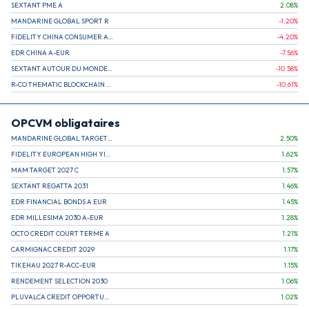
SEXTANT PME A
2.08
%
MANDARINE GLOBAL SPORT R
-1.20
%
FIDELITY CHINA CONSUMER A EUR (C)
-4.20
%
EDR CHINA A-EUR
-7.56
%
SEXTANT AUTOUR DU MONDE A
-10.58
%
R-CO THEMATIC BLOCKCHAIN GLOBAL EQU C EUR
-10.61
%
OPCVM obligataires
MANDARINE GLOBAL TARGET 2030 C
2.50
%
FIDELITY EUROPEAN HIGH YIELD FUND E (C)
1.62
%
MAM TARGET 2027 C
1.57
%
SEXTANT REGATTA 2031
1.46
%
EDR FINANCIAL BONDS A EUR
1.45
%
EDR MILLESIMA 2030 A-EUR
1.28
%
OCTO CREDIT COURT TERME A
1.21
%
CARMIGNAC CREDIT 2029
1.17
%
TIKEHAU 2027 R-ACC-EUR
1.15
%
RENDEMENT SELECTION 2030
1.06
%
PLUVALCA CREDIT OPPORTUNITIES
1.02
%