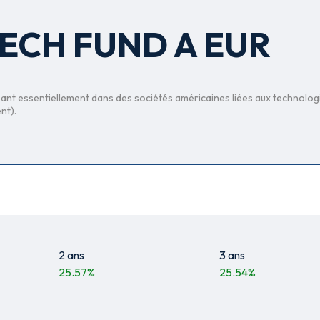
ECH FUND A EUR
issant essentiellement dans des sociétés américaines liées aux technolog
nt).
2 ans
3 ans
25.57
%
25.54
%