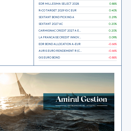
EDR MILLESIMA SELECT 2028
0.88
%
R-CO TARGET 2029 IG C EUR
0.40
%
SEXTANT BOND PICKING A
0.29
%
SEXTANT 2027 AC
0.20
%
CARMIGNAC CREDIT 2027 A EUR
0.20
%
LA FRANCAISE CREDIT INNOVATION
0.09
%
EDR BOND ALLOCATION A-EUR
-0.66
%
AURIS EURO RENDEMENT R (CAPITALISATION)
-0.66
%
GIS EURO BOND
-0.88
%