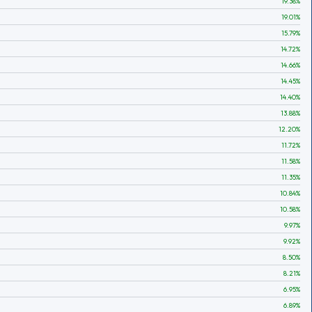
19.38
%
19.01
%
15.79
%
14.72
%
14.66
%
14.45
%
14.40
%
13.88
%
12.20
%
11.72
%
11.58
%
11.35
%
10.84
%
10.58
%
9.97
%
9.92
%
8.50
%
8.21
%
6.95
%
6.89
%