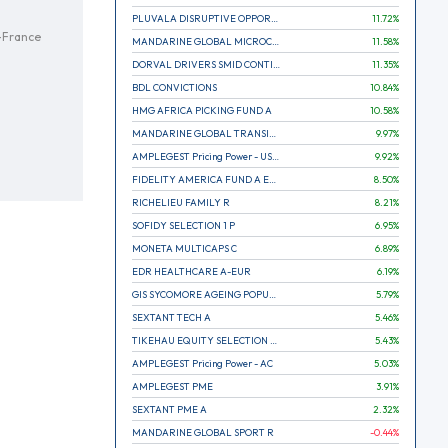
PLUVALA DISRUPTIVE OPPORTUNITIES
11.72
%
e-France
MANDARINE GLOBAL MICROCAP
11.58
%
DORVAL DRIVERS SMID CONTINENTAL EUROPE
11.35
%
BDL CONVICTIONS
10.84
%
HMG AFRICA PICKING FUND A
10.58
%
MANDARINE GLOBAL TRANSITION R
9.97
%
AMPLEGEST Pricing Power - US - AC
9.92
%
FIDELITY AMERICA FUND A EUR (C)
8.50
%
RICHELIEU FAMILY R
8.21
%
SOFIDY SELECTION 1 P
6.95
%
MONETA MULTICAPS C
6.89
%
EDR HEALTHCARE A-EUR
6.19
%
GIS SYCOMORE AGEING POPULATION
5.79
%
SEXTANT TECH A
5.46
%
TIKEHAU EQUITY SELECTION R-Acc-EUR
5.43
%
AMPLEGEST Pricing Power - AC
5.03
%
AMPLEGEST PME
3.91
%
SEXTANT PME A
2.32
%
MANDARINE GLOBAL SPORT R
-0.44
%