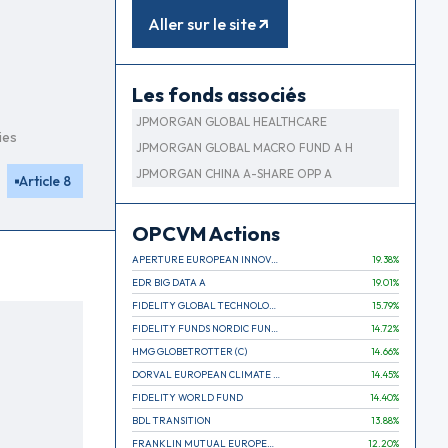
Aller sur le site
Les fonds associés
JPMORGAN GLOBAL HEALTHCARE
ies
JPMORGAN GLOBAL MACRO FUND A H
JPMORGAN CHINA A-SHARE OPP A
Article 8
OPCVM Actions
APERTURE EUROPEAN INNOVATION
19.38
%
EDR BIG DATA A
19.01
%
FIDELITY GLOBAL TECHNOLOGY FUND A EUR
15.79
%
FIDELITY FUNDS NORDIC FUND A
14.72
%
HMG GLOBETROTTER (C)
14.66
%
DORVAL EUROPEAN CLIMATE INITIATIVE R (C)
14.45
%
FIDELITY WORLD FUND
14.40
%
BDL TRANSITION
13.88
%
FRANKLIN MUTUAL EUROPEAN FUND A EUR (C)
12.20
%