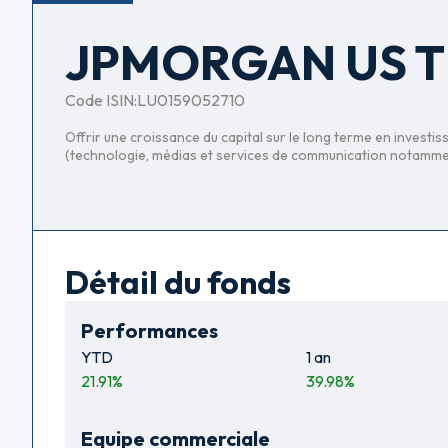
JPMORGAN US T
Code ISIN:
LU0159052710
Offrir une croissance du capital sur le long terme en invest
(technologie, médias et services de communication notamme
Détail du fonds
Performances
YTD
1 an
21.91
%
39.98
%
Equipe commerciale