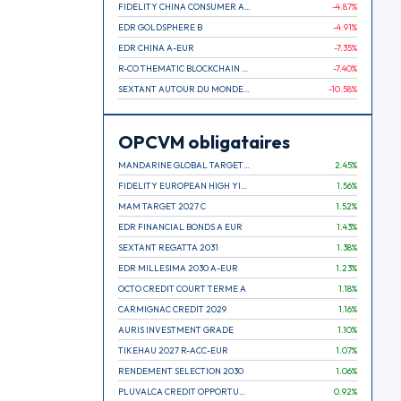
FIDELITY CHINA CONSUMER A EUR (C)
-4.87
%
EDR GOLDSPHERE B
-4.91
%
EDR CHINA A-EUR
-7.35
%
R-CO THEMATIC BLOCKCHAIN GLOBAL EQU C EUR
-7.40
%
SEXTANT AUTOUR DU MONDE A
-10.58
%
OPCVM obligataires
MANDARINE GLOBAL TARGET 2030 C
2.45
%
FIDELITY EUROPEAN HIGH YIELD FUND E (C)
1.56
%
MAM TARGET 2027 C
1.52
%
EDR FINANCIAL BONDS A EUR
1.43
%
SEXTANT REGATTA 2031
1.38
%
EDR MILLESIMA 2030 A-EUR
1.23
%
OCTO CREDIT COURT TERME A
1.18
%
CARMIGNAC CREDIT 2029
1.16
%
AURIS INVESTMENT GRADE
1.10
%
TIKEHAU 2027 R-ACC-EUR
1.07
%
RENDEMENT SELECTION 2030
1.06
%
PLUVALCA CREDIT OPPORTUNITIES
0.92
%