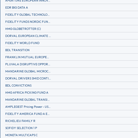
APERTURE EUROPEAN INNOVATION
EDR BIG DATA A
FIDELITY GLOBAL TECHNOLOGY FUND A EUR
FIDELITY FUNDS NORDIC FUND A
HMG GLOBETROTTER (C)
DORVAL EUROPEAN CLIMATE INITIATIVE R (C)
FIDELITY WORLD FUND
BDL TRANSITION
FRANKLIN MUTUAL EUROPEAN FUND A EUR (C)
PLUVALA DISRUPTIVE OPPORTUNITIES
MANDARINE GLOBAL MICROCAP
DORVAL DRIVERS SMID CONTINENTAL EUROPE
BDL CONVICTIONS
HMG AFRICA PICKING FUND A
MANDARINE GLOBAL TRANSITION R
AMPLEGEST Pricing Power - US - AC
FIDELITY AMERICA FUND A EUR (C)
RICHELIEU FAMILY R
SOFIDY SELECTION 1 P
MONETA MULTICAPS C