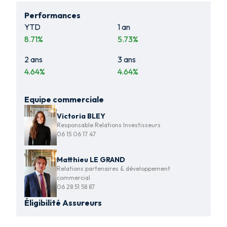
Performances
YTD
1 an
8.71
%
5.73
%
2 ans
3 ans
4.64
%
4.64
%
Equipe commerciale
Victoria BLEY
Responsable Relations Investisseurs
06 15 06 17 47
Matthieu LE GRAND
Relations partenaires & développement
commercial
06 28 51 58 87
Éligibilité Assureurs