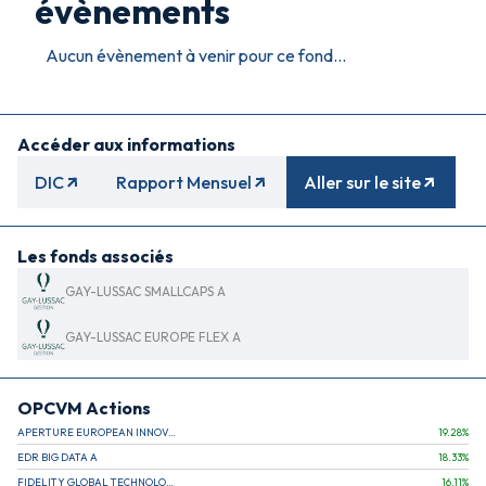
évènements
Aucun évènement à venir pour ce fond...
Accéder aux informations
DIC
Rapport Mensuel
Aller sur le site
Les fonds associés
GAY-LUSSAC SMALLCAPS A
GAY-LUSSAC EUROPE FLEX A
OPCVM Actions
APERTURE EUROPEAN INNOVATION
19.28
%
EDR BIG DATA A
18.33
%
FIDELITY GLOBAL TECHNOLOGY FUND A EUR
16.11
%