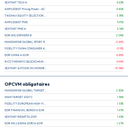
SEXTANT TECH A
5.63
%
AMPLEGEST Pricing Power - AC
5.40
%
TIKEHAU EQUITY SELECTION R-Acc-EUR
5.39
%
AMPLEGEST PME
3.91
%
SEXTANT PME A
2.16
%
EDR GOLDSPHERE B
2.04
%
MANDARINE GLOBAL SPORT R
-0.64
%
FIDELITY CHINA CONSUMER A EUR (C)
-5.19
%
EDR CHINA A-EUR
-6.89
%
R-CO THEMATIC BLOCKCHAIN GLOBAL EQU C EUR
-9.49
%
SEXTANT AUTOUR DU MONDE A
-10.58
%
OPCVM obligataires
MANDARINE GLOBAL TARGET 2030 C
2.50
%
MAM TARGET 2027 C
1.56
%
FIDELITY EUROPEAN HIGH YIELD FUND E (C)
1.53
%
EDR FINANCIAL BONDS A EUR
1.47
%
SEXTANT REGATTA 2031
1.43
%
EDR MILLESIMA 2030 A-EUR
1.27
%