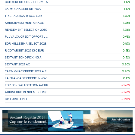
OCTO CREDIT COURT TERME A
1.19
%
CARMIGNAC CREDIT 2029
1.19
%
TIKEHAU 2027 R-ACC-EUR
1.09
%
AURIS INVESTMENT GRADE
1.06
%
RENDEMENT SELECTION 2030
1.06
%
PLUVALCA CREDIT OPPORTUNITIES
0.98
%
EDR MILLESIMA SELECT 2028
0.89
%
R-CO TARGET 2029 IG C EUR
0.38
%
SEXTANT BOND PICKING A
0.36
%
SEXTANT 2027 AC
0.20
%
CARMIGNAC CREDIT 2027 A EUR
0.20
%
LA FRANCAISE CREDIT INNOVATION
0.13
%
EDR BOND ALLOCATION A-EUR
-0.66
%
AURIS EURO RENDEMENT R (CAPITALISATION)
-0.66
%
GIS EURO BOND
-0.94
%