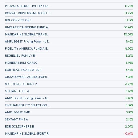
PLUVALA DISRUPTIVE OPPORTUNITIES
11.72
%
DORVAL DRIVERS SMID CONTINENTAL EUROPE
11.29
%
BDL CONVICTIONS
11.19
%
HMG AFRICA PICKING FUND A
10.44
%
MANDARINE GLOBAL TRANSITION R
10.04
%
AMPLEGEST Pricing Power - US - AC
9.43
%
FIDELITY AMERICA FUND A EUR (C)
8.90
%
RICHELIEU FAMILY R
8.21
%
MONETA MULTICAPS C
6.98
%
EDR HEALTHCARE A-EUR
6.48
%
GIS SYCOMORE AGEING POPULATION
6.38
%
SOFIDY SELECTION 1 P
6.25
%
SEXTANT TECH A
5.63
%
AMPLEGEST Pricing Power - AC
5.40
%
TIKEHAU EQUITY SELECTION R-Acc-EUR
5.39
%
AMPLEGEST PME
3.91
%
SEXTANT PME A
2.16
%
EDR GOLDSPHERE B
2.04
%
MANDARINE GLOBAL SPORT R
-0.64
%