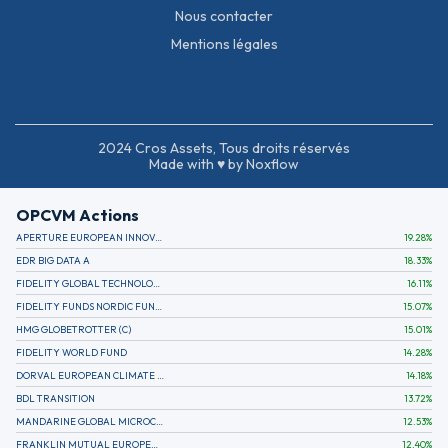
Nous contacter
Mentions légales
2024 Cros Assets, Tous droits réservés
Made with ♥ by Noxflow
OPCVM Actions
APERTURE EUROPEAN INNOVATION
19.28
%
EDR BIG DATA A
18.33
%
FIDELITY GLOBAL TECHNOLOGY FUND A EUR
16.11
%
FIDELITY FUNDS NORDIC FUND A
15.07
%
HMG GLOBETROTTER (C)
15.01
%
FIDELITY WORLD FUND
14.28
%
DORVAL EUROPEAN CLIMATE INITIATIVE R (C)
14.18
%
BDL TRANSITION
13.72
%
MANDARINE GLOBAL MICROCAP
12.53
%
FRANKLIN MUTUAL EUROPEAN FUND A EUR (C)
12.40
%