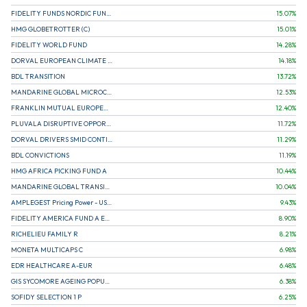
FIDELITY FUNDS NORDIC FUND A
15.07
%
HMG GLOBETROTTER (C)
15.01
%
FIDELITY WORLD FUND
14.28
%
DORVAL EUROPEAN CLIMATE INITIATIVE R (C)
14.18
%
BDL TRANSITION
13.72
%
MANDARINE GLOBAL MICROCAP
12.53
%
FRANKLIN MUTUAL EUROPEAN FUND A EUR (C)
12.40
%
PLUVALA DISRUPTIVE OPPORTUNITIES
11.72
%
DORVAL DRIVERS SMID CONTINENTAL EUROPE
11.29
%
BDL CONVICTIONS
11.19
%
HMG AFRICA PICKING FUND A
10.44
%
MANDARINE GLOBAL TRANSITION R
10.04
%
AMPLEGEST Pricing Power - US - AC
9.43
%
FIDELITY AMERICA FUND A EUR (C)
8.90
%
RICHELIEU FAMILY R
8.21
%
MONETA MULTICAPS C
6.98
%
EDR HEALTHCARE A-EUR
6.48
%
GIS SYCOMORE AGEING POPULATION
6.38
%
SOFIDY SELECTION 1 P
6.25
%