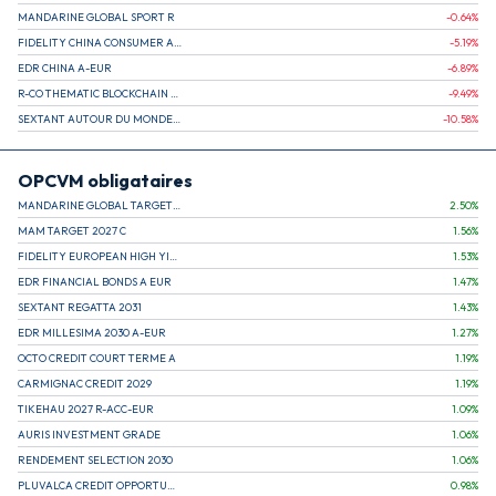
MANDARINE GLOBAL SPORT R
-0.64
%
FIDELITY CHINA CONSUMER A EUR (C)
-5.19
%
EDR CHINA A-EUR
-6.89
%
R-CO THEMATIC BLOCKCHAIN GLOBAL EQU C EUR
-9.49
%
SEXTANT AUTOUR DU MONDE A
-10.58
%
OPCVM obligataires
MANDARINE GLOBAL TARGET 2030 C
2.50
%
MAM TARGET 2027 C
1.56
%
FIDELITY EUROPEAN HIGH YIELD FUND E (C)
1.53
%
EDR FINANCIAL BONDS A EUR
1.47
%
SEXTANT REGATTA 2031
1.43
%
EDR MILLESIMA 2030 A-EUR
1.27
%
OCTO CREDIT COURT TERME A
1.19
%
CARMIGNAC CREDIT 2029
1.19
%
TIKEHAU 2027 R-ACC-EUR
1.09
%
AURIS INVESTMENT GRADE
1.06
%
RENDEMENT SELECTION 2030
1.06
%
PLUVALCA CREDIT OPPORTUNITIES
0.98
%