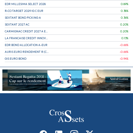
EDR MILLESIMA SELECT 2028
0.89
%
R-CO TARGET 2029 IG C EUR
0.38
%
SEXTANT BOND PICKING A
0.36
%
SEXTANT 2027 AC
0.20
%
CARMIGNAC CREDIT 2027 A EUR
0.20
%
LA FRANCAISE CREDIT INNOVATION
0.13
%
EDR BOND ALLOCATION A-EUR
-0.66
%
AURIS EURO RENDEMENT R (CAPITALISATION)
-0.66
%
GIS EURO BOND
-0.94
%