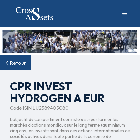
Retour
CPR INVEST
HYDROGEN A EUR
Code ISIN:
LU2389405080
L’objectif du compartiment consiste à surperformer les
marchés d’actions mondiaux sur le long terme (au minimum
cinq ans) en investissant dans des actions internationales de
sociétés actives dans toute partie de l’économie de