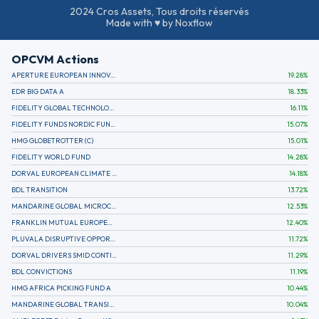
2024 Cros Assets, Tous droits réservés
Made with ♥ by Noxflow
OPCVM Actions
APERTURE EUROPEAN INNOVATION
19.28
%
EDR BIG DATA A
18.33
%
FIDELITY GLOBAL TECHNOLOGY FUND A EUR
16.11
%
FIDELITY FUNDS NORDIC FUND A
15.07
%
HMG GLOBETROTTER (C)
15.01
%
FIDELITY WORLD FUND
14.28
%
DORVAL EUROPEAN CLIMATE INITIATIVE R (C)
14.18
%
BDL TRANSITION
13.72
%
MANDARINE GLOBAL MICROCAP
12.53
%
FRANKLIN MUTUAL EUROPEAN FUND A EUR (C)
12.40
%
PLUVALA DISRUPTIVE OPPORTUNITIES
11.72
%
DORVAL DRIVERS SMID CONTINENTAL EUROPE
11.29
%
BDL CONVICTIONS
11.19
%
HMG AFRICA PICKING FUND A
10.44
%
MANDARINE GLOBAL TRANSITION R
10.04
%