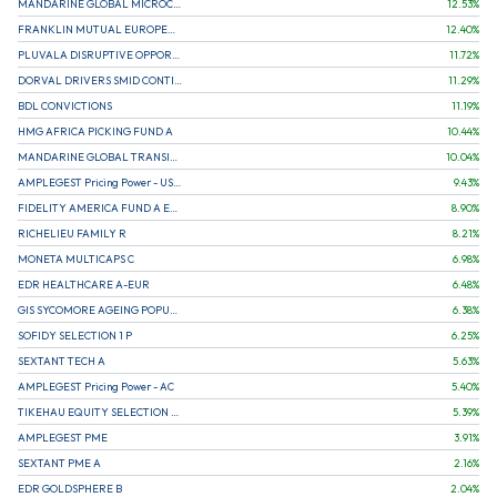
MANDARINE GLOBAL MICROCAP
12.53
%
FRANKLIN MUTUAL EUROPEAN FUND A EUR (C)
12.40
%
PLUVALA DISRUPTIVE OPPORTUNITIES
11.72
%
DORVAL DRIVERS SMID CONTINENTAL EUROPE
11.29
%
BDL CONVICTIONS
11.19
%
HMG AFRICA PICKING FUND A
10.44
%
MANDARINE GLOBAL TRANSITION R
10.04
%
AMPLEGEST Pricing Power - US - AC
9.43
%
FIDELITY AMERICA FUND A EUR (C)
8.90
%
RICHELIEU FAMILY R
8.21
%
MONETA MULTICAPS C
6.98
%
EDR HEALTHCARE A-EUR
6.48
%
GIS SYCOMORE AGEING POPULATION
6.38
%
SOFIDY SELECTION 1 P
6.25
%
SEXTANT TECH A
5.63
%
AMPLEGEST Pricing Power - AC
5.40
%
TIKEHAU EQUITY SELECTION R-Acc-EUR
5.39
%
AMPLEGEST PME
3.91
%
SEXTANT PME A
2.16
%
EDR GOLDSPHERE B
2.04
%