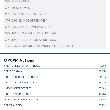
CPR SILVER AGE P
CPR EURO GOV ISR P
CPR CROISSANCE REACTIVE P
CPR CROISSANCE DÉFENSIVE P
CPR CROISSANCE DYNAMIQUE P
CPR INVEST GLOBAL DISRUPTIVE OPP
CPR INVEST EDUCATION A EUR - ACC
FIRST EAGLE AMUNDI INTERNATIONAL FUND AU-A
OPCVM Actions
APERTURE EUROPEAN INNOVATION
19.28
%
EDR BIG DATA A
18.33
%
FIDELITY GLOBAL TECHNOLOGY FUND A EUR
16.11
%
FIDELITY FUNDS NORDIC FUND A
15.07
%
HMG GLOBETROTTER (C)
15.01
%
FIDELITY WORLD FUND
14.28
%
DORVAL EUROPEAN CLIMATE INITIATIVE R (C)
14.18
%
BDL TRANSITION
13.72
%