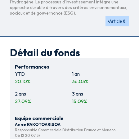
l’hydrogène. Le processus d’investissement intègre une
approche durable à travers des critères environnementaux,
sociaux et de gouvernance (ESG).
Article 8
Détail du fonds
Performances
YTD
1 an
20.10
%
36.03
%
2 ans
3 ans
27.09
%
15.09
%
Equipe commerciale
Anne RAKOTOARISOA
Responsable Commerciale Distribution France et Monaco
06 12 20 07 57