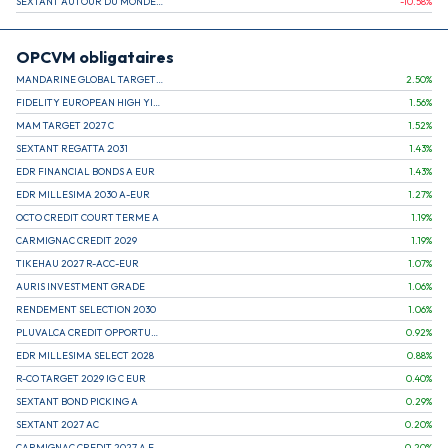
SEXTANT AUTOUR DU MONDE A
-10.58
%
OPCVM obligataires
MANDARINE GLOBAL TARGET 2030 C
2.50
%
FIDELITY EUROPEAN HIGH YIELD FUND E (C)
1.56
%
MAM TARGET 2027 C
1.52
%
SEXTANT REGATTA 2031
1.43
%
EDR FINANCIAL BONDS A EUR
1.43
%
EDR MILLESIMA 2030 A-EUR
1.27
%
OCTO CREDIT COURT TERME A
1.19
%
CARMIGNAC CREDIT 2029
1.19
%
TIKEHAU 2027 R-ACC-EUR
1.07
%
AURIS INVESTMENT GRADE
1.06
%
RENDEMENT SELECTION 2030
1.06
%
PLUVALCA CREDIT OPPORTUNITIES
0.92
%
EDR MILLESIMA SELECT 2028
0.88
%
R-CO TARGET 2029 IG C EUR
0.40
%
SEXTANT BOND PICKING A
0.29
%
SEXTANT 2027 AC
0.20
%
CARMIGNAC CREDIT 2027 A EUR
0.20
%