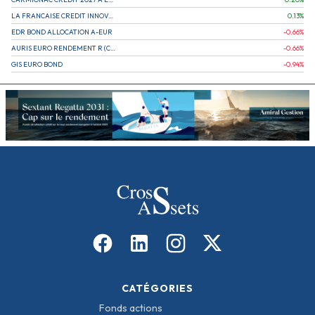
LA FRANCAISE CREDIT INNOVATION
0.13
%
EDR BOND ALLOCATION A-EUR
-0.66
%
AURIS EURO RENDEMENT R (CAPITALISATION)
-0.66
%
GIS EURO BOND
-0.94
%
CATÉGORIES
Fonds actions