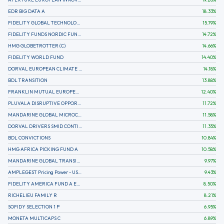
EDR BIG DATA A
18.33
%
FIDELITY GLOBAL TECHNOLOGY FUND A EUR
15.79
%
FIDELITY FUNDS NORDIC FUND A
14.72
%
HMG GLOBETROTTER (C)
14.66
%
FIDELITY WORLD FUND
14.40
%
DORVAL EUROPEAN CLIMATE INITIATIVE R (C)
14.18
%
BDL TRANSITION
13.88
%
FRANKLIN MUTUAL EUROPEAN FUND A EUR (C)
12.40
%
PLUVALA DISRUPTIVE OPPORTUNITIES
11.72
%
MANDARINE GLOBAL MICROCAP
11.58
%
DORVAL DRIVERS SMID CONTINENTAL EUROPE
11.35
%
BDL CONVICTIONS
10.84
%
HMG AFRICA PICKING FUND A
10.58
%
MANDARINE GLOBAL TRANSITION R
9.97
%
AMPLEGEST Pricing Power - US - AC
9.43
%
FIDELITY AMERICA FUND A EUR (C)
8.50
%
RICHELIEU FAMILY R
8.21
%
SOFIDY SELECTION 1 P
6.95
%
MONETA MULTICAPS C
6.89
%