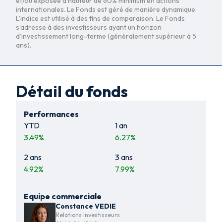
et/ou exposée à hauteur de 60% minimum en actions
internationales. Le Fonds est géré de manière dynamique.
L'indice est utilisé à des fins de comparaison. Le Fonds
s'adresse à des investisseurs ayant un horizon
d'investissement long-terme (généralement supérieur à 5
ans).
Détail du fonds
Performances
YTD
1 an
3.49
%
6.27
%
2 ans
3 ans
4.92
%
7.99
%
Equipe commerciale
Constance VEDIE
Relations Investisseurs