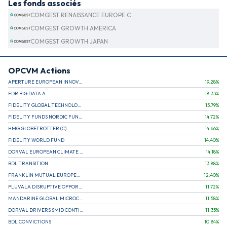
Les fonds associés
COMGEST RENAISSANCE EUROPE C
COMGEST GROWTH AMERICA
COMGEST GROWTH JAPAN
OPCVM Actions
APERTURE EUROPEAN INNOVATION
19.28
%
EDR BIG DATA A
18.33
%
FIDELITY GLOBAL TECHNOLOGY FUND A EUR
15.79
%
FIDELITY FUNDS NORDIC FUND A
14.72
%
HMG GLOBETROTTER (C)
14.66
%
FIDELITY WORLD FUND
14.40
%
DORVAL EUROPEAN CLIMATE INITIATIVE R (C)
14.18
%
BDL TRANSITION
13.88
%
FRANKLIN MUTUAL EUROPEAN FUND A EUR (C)
12.40
%
PLUVALA DISRUPTIVE OPPORTUNITIES
11.72
%
MANDARINE GLOBAL MICROCAP
11.58
%
DORVAL DRIVERS SMID CONTINENTAL EUROPE
11.35
%
BDL CONVICTIONS
10.84
%