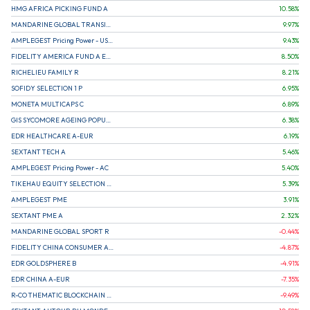
HMG AFRICA PICKING FUND A
10.58
%
MANDARINE GLOBAL TRANSITION R
9.97
%
AMPLEGEST Pricing Power - US - AC
9.43
%
FIDELITY AMERICA FUND A EUR (C)
8.50
%
RICHELIEU FAMILY R
8.21
%
SOFIDY SELECTION 1 P
6.95
%
MONETA MULTICAPS C
6.89
%
GIS SYCOMORE AGEING POPULATION
6.38
%
EDR HEALTHCARE A-EUR
6.19
%
SEXTANT TECH A
5.46
%
AMPLEGEST Pricing Power - AC
5.40
%
TIKEHAU EQUITY SELECTION R-Acc-EUR
5.39
%
AMPLEGEST PME
3.91
%
SEXTANT PME A
2.32
%
MANDARINE GLOBAL SPORT R
-0.44
%
FIDELITY CHINA CONSUMER A EUR (C)
-4.87
%
EDR GOLDSPHERE B
-4.91
%
EDR CHINA A-EUR
-7.35
%
R-CO THEMATIC BLOCKCHAIN GLOBAL EQU C EUR
-9.49
%