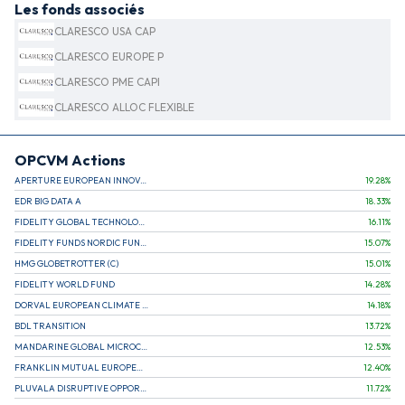
Les fonds associés
CLARESCO USA CAP
CLARESCO EUROPE P
CLARESCO PME CAPI
CLARESCO ALLOC FLEXIBLE
OPCVM Actions
APERTURE EUROPEAN INNOVATION
19.28
%
EDR BIG DATA A
18.33
%
FIDELITY GLOBAL TECHNOLOGY FUND A EUR
16.11
%
FIDELITY FUNDS NORDIC FUND A
15.07
%
HMG GLOBETROTTER (C)
15.01
%
FIDELITY WORLD FUND
14.28
%
DORVAL EUROPEAN CLIMATE INITIATIVE R (C)
14.18
%
BDL TRANSITION
13.72
%
MANDARINE GLOBAL MICROCAP
12.53
%
FRANKLIN MUTUAL EUROPEAN FUND A EUR (C)
12.40
%
PLUVALA DISRUPTIVE OPPORTUNITIES
11.72
%