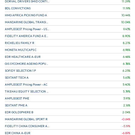
DORVAL DRIVERS SMID CONTINENTAL EUROPE
11.29
%
BDL CONVICTIONS
11.19
%
HMG AFRICA PICKING FUND A
10.44
%
MANDARINE GLOBAL TRANSITION R
10.04
%
AMPLEGEST Pricing Power - US - AC
9.43
%
FIDELITY AMERICA FUND A EUR (C)
8.90
%
RICHELIEU FAMILY R
8.21
%
MONETA MULTICAPS C
6.98
%
EDR HEALTHCARE A-EUR
6.48
%
GIS SYCOMORE AGEING POPULATION
6.38
%
SOFIDY SELECTION 1 P
6.25
%
SEXTANT TECH A
5.63
%
AMPLEGEST Pricing Power - AC
5.40
%
TIKEHAU EQUITY SELECTION R-Acc-EUR
5.39
%
AMPLEGEST PME
3.91
%
SEXTANT PME A
2.16
%
EDR GOLDSPHERE B
2.04
%
MANDARINE GLOBAL SPORT R
-0.64
%
FIDELITY CHINA CONSUMER A EUR (C)
-5.19
%
EDR CHINA A-EUR
-6.89
%