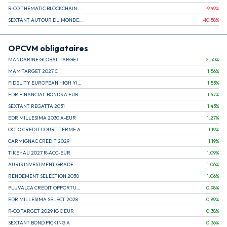
R-CO THEMATIC BLOCKCHAIN GLOBAL EQU C EUR
-9.49
%
SEXTANT AUTOUR DU MONDE A
-10.58
%
OPCVM obligataires
MANDARINE GLOBAL TARGET 2030 C
2.50
%
MAM TARGET 2027 C
1.56
%
FIDELITY EUROPEAN HIGH YIELD FUND E (C)
1.53
%
EDR FINANCIAL BONDS A EUR
1.47
%
SEXTANT REGATTA 2031
1.43
%
EDR MILLESIMA 2030 A-EUR
1.27
%
OCTO CREDIT COURT TERME A
1.19
%
CARMIGNAC CREDIT 2029
1.19
%
TIKEHAU 2027 R-ACC-EUR
1.09
%
AURIS INVESTMENT GRADE
1.06
%
RENDEMENT SELECTION 2030
1.06
%
PLUVALCA CREDIT OPPORTUNITIES
0.98
%
EDR MILLESIMA SELECT 2028
0.89
%
R-CO TARGET 2029 IG C EUR
0.38
%
SEXTANT BOND PICKING A
0.36
%