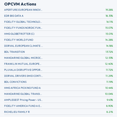
OPCVM Actions
APERTURE EUROPEAN INNOVATION
19.28
%
EDR BIG DATA A
18.33
%
FIDELITY GLOBAL TECHNOLOGY FUND A EUR
16.11
%
FIDELITY FUNDS NORDIC FUND A
15.07
%
HMG GLOBETROTTER (C)
15.01
%
FIDELITY WORLD FUND
14.28
%
DORVAL EUROPEAN CLIMATE INITIATIVE R (C)
14.18
%
BDL TRANSITION
13.72
%
MANDARINE GLOBAL MICROCAP
12.53
%
FRANKLIN MUTUAL EUROPEAN FUND A EUR (C)
12.40
%
PLUVALA DISRUPTIVE OPPORTUNITIES
11.72
%
DORVAL DRIVERS SMID CONTINENTAL EUROPE
11.29
%
BDL CONVICTIONS
11.19
%
HMG AFRICA PICKING FUND A
10.44
%
MANDARINE GLOBAL TRANSITION R
10.04
%
AMPLEGEST Pricing Power - US - AC
9.43
%
FIDELITY AMERICA FUND A EUR (C)
8.90
%
RICHELIEU FAMILY R
8.21
%