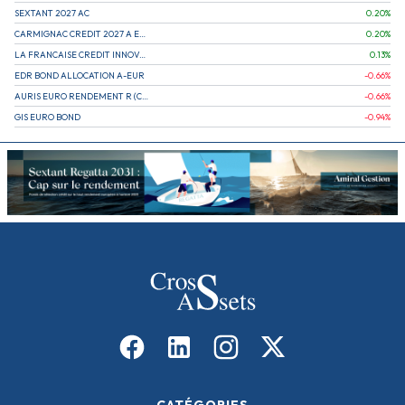
SEXTANT 2027 AC
0.20
%
CARMIGNAC CREDIT 2027 A EUR
0.20
%
LA FRANCAISE CREDIT INNOVATION
0.13
%
EDR BOND ALLOCATION A-EUR
-0.66
%
AURIS EURO RENDEMENT R (CAPITALISATION)
-0.66
%
GIS EURO BOND
-0.94
%