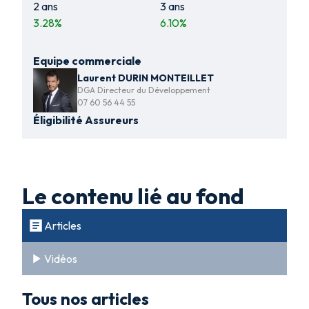
2 ans
3 ans
3.28
%
6.10
%
Equipe commerciale
Laurent DURIN MONTEILLET
DGA Directeur du Développement
07 60 56 44 55
Éligibilité Assureurs
Le contenu lié au fond
Articles
Vidéos
Tous nos articles