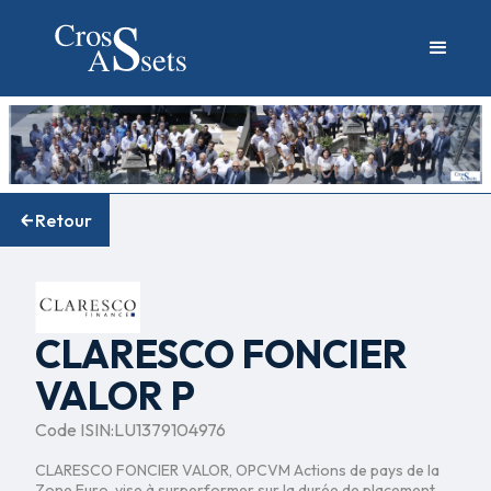
Retour
CLARESCO FONCIER
VALOR P
Code ISIN:
LU1379104976
CLARESCO FONCIER VALOR, OPCVM Actions de pays de la
Zone Euro, vise à surperformer sur la durée de placement