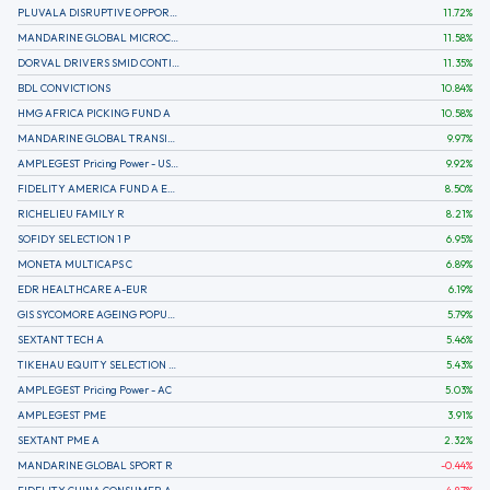
PLUVALA DISRUPTIVE OPPORTUNITIES
11.72
%
MANDARINE GLOBAL MICROCAP
11.58
%
DORVAL DRIVERS SMID CONTINENTAL EUROPE
11.35
%
BDL CONVICTIONS
10.84
%
HMG AFRICA PICKING FUND A
10.58
%
MANDARINE GLOBAL TRANSITION R
9.97
%
AMPLEGEST Pricing Power - US - AC
9.92
%
FIDELITY AMERICA FUND A EUR (C)
8.50
%
RICHELIEU FAMILY R
8.21
%
SOFIDY SELECTION 1 P
6.95
%
MONETA MULTICAPS C
6.89
%
EDR HEALTHCARE A-EUR
6.19
%
GIS SYCOMORE AGEING POPULATION
5.79
%
SEXTANT TECH A
5.46
%
TIKEHAU EQUITY SELECTION R-Acc-EUR
5.43
%
AMPLEGEST Pricing Power - AC
5.03
%
AMPLEGEST PME
3.91
%
SEXTANT PME A
2.32
%
MANDARINE GLOBAL SPORT R
-0.44
%