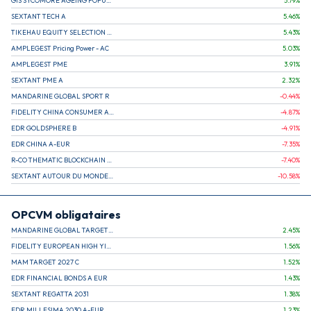
GIS SYCOMORE AGEING POPULATION
5.79
%
SEXTANT TECH A
5.46
%
TIKEHAU EQUITY SELECTION R-Acc-EUR
5.43
%
AMPLEGEST Pricing Power - AC
5.03
%
AMPLEGEST PME
3.91
%
SEXTANT PME A
2.32
%
MANDARINE GLOBAL SPORT R
-0.44
%
FIDELITY CHINA CONSUMER A EUR (C)
-4.87
%
EDR GOLDSPHERE B
-4.91
%
EDR CHINA A-EUR
-7.35
%
R-CO THEMATIC BLOCKCHAIN GLOBAL EQU C EUR
-7.40
%
SEXTANT AUTOUR DU MONDE A
-10.58
%
OPCVM obligataires
MANDARINE GLOBAL TARGET 2030 C
2.45
%
FIDELITY EUROPEAN HIGH YIELD FUND E (C)
1.56
%
MAM TARGET 2027 C
1.52
%
EDR FINANCIAL BONDS A EUR
1.43
%
SEXTANT REGATTA 2031
1.38
%
EDR MILLESIMA 2030 A-EUR
1.23
%