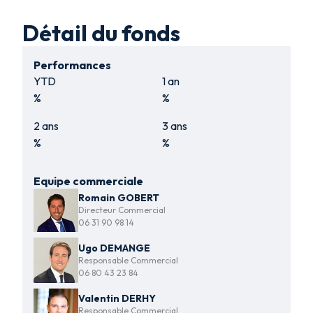
Détail du fonds
Performances
YTD
1 an
%
%
2 ans
3 ans
%
%
Equipe commerciale
Romain GOBERT
Directeur Commercial
06 31 90 98 14
Ugo DEMANGE
Responsable Commercial
06 80 43 23 84
Valentin DERHY
Responsable Commercial