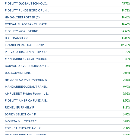
FIDELITY GLOBAL TECHNOLOGY FUND A EUR
15.79
%
FIDELITY FUNDS NORDIC FUND A
14.72
%
HMG GLOBETROTTER (C)
14.66
%
DORVAL EUROPEAN CLIMATE INITIATIVE R (C)
14.45
%
FIDELITY WORLD FUND
14.40
%
BDL TRANSITION
13.88
%
FRANKLIN MUTUAL EUROPEAN FUND A EUR (C)
12.20
%
PLUVALA DISRUPTIVE OPPORTUNITIES
11.72
%
MANDARINE GLOBAL MICROCAP
11.58
%
DORVAL DRIVERS SMID CONTINENTAL EUROPE
11.35
%
BDL CONVICTIONS
10.84
%
HMG AFRICA PICKING FUND A
10.58
%
MANDARINE GLOBAL TRANSITION R
9.97
%
AMPLEGEST Pricing Power - US - AC
9.92
%
FIDELITY AMERICA FUND A EUR (C)
8.50
%
RICHELIEU FAMILY R
8.21
%
SOFIDY SELECTION 1 P
6.95
%
MONETA MULTICAPS C
6.89
%
EDR HEALTHCARE A-EUR
6.19
%