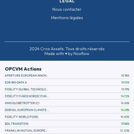
LÉGAL
Nous contacter
Mentions légales
2024 Cros Assets, Tous droits réservés
Made with ♥ by Noxflow
OPCVM Actions
APERTURE EUROPEAN INNOVATION
19.38
%
EDR BIG DATA A
19.01
%
FIDELITY GLOBAL TECHNOLOGY FUND A EUR
15.79
%
FIDELITY FUNDS NORDIC FUND A
14.72
%
HMG GLOBETROTTER (C)
14.66
%
DORVAL EUROPEAN CLIMATE INITIATIVE R (C)
14.45
%
FIDELITY WORLD FUND
14.40
%
BDL TRANSITION
13.88
%
FRANKLIN MUTUAL EUROPEAN FUND A EUR (C)
12.20
%