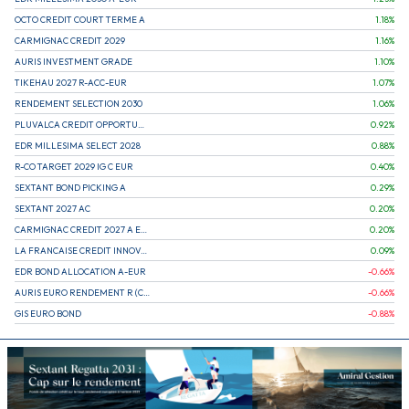
OCTO CREDIT COURT TERME A
1.18
%
CARMIGNAC CREDIT 2029
1.16
%
AURIS INVESTMENT GRADE
1.10
%
TIKEHAU 2027 R-ACC-EUR
1.07
%
RENDEMENT SELECTION 2030
1.06
%
PLUVALCA CREDIT OPPORTUNITIES
0.92
%
EDR MILLESIMA SELECT 2028
0.88
%
R-CO TARGET 2029 IG C EUR
0.40
%
SEXTANT BOND PICKING A
0.29
%
SEXTANT 2027 AC
0.20
%
CARMIGNAC CREDIT 2027 A EUR
0.20
%
LA FRANCAISE CREDIT INNOVATION
0.09
%
EDR BOND ALLOCATION A-EUR
-0.66
%
AURIS EURO RENDEMENT R (CAPITALISATION)
-0.66
%
GIS EURO BOND
-0.88
%