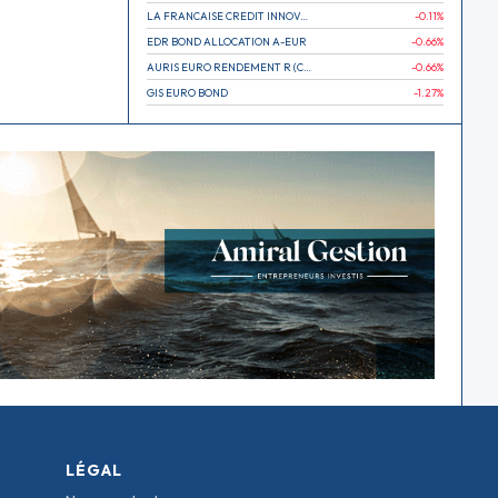
LA FRANCAISE CREDIT INNOVATION
-0.11
%
EDR BOND ALLOCATION A-EUR
-0.66
%
AURIS EURO RENDEMENT R (CAPITALISATION)
-0.66
%
GIS EURO BOND
-1.27
%
LÉGAL