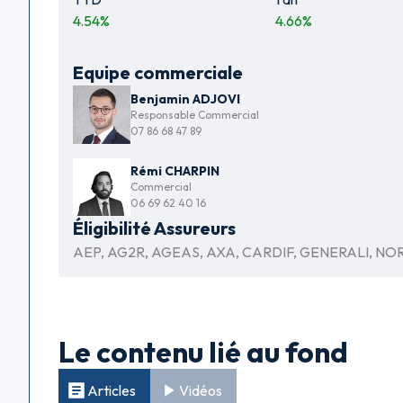
4.54
%
4.66
%
Equipe commerciale
Benjamin ADJOVI
Responsable Commercial
07 86 68 47 89
Rémi CHARPIN
Commercial
06 69 62 40 16
Éligibilité Assureurs
AEP, AG2R, AGEAS, AXA, CARDIF, GENERALI, NORT
Le contenu lié au fond
Articles
Vidéos