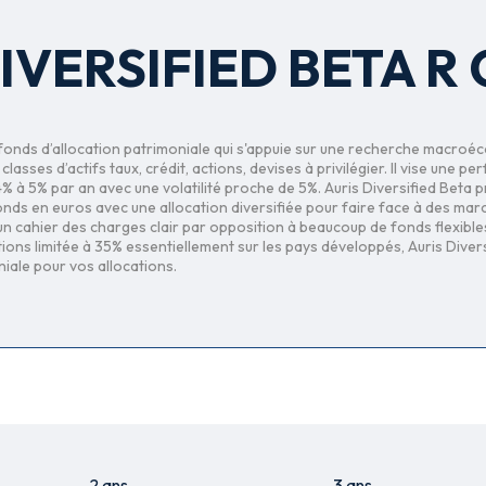
IVERSIFIED BETA R
n fonds d’allocation patrimoniale qui s'appuie sur une recherche macro
asses d’actifs taux, crédit, actions, devises à privilégier. Il vise une p
4% à 5% par an avec une volatilité proche de 5%. Auris Diversified Beta 
nds en euros avec une allocation diversifiée pour faire face à des mar
 un cahier des charges clair par opposition à beaucoup de fonds flexibles
tions limitée à 35% essentiellement sur les pays développés, Auris Diver
iale pour vos allocations.
2 ans
3 ans