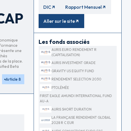
DIC
Rapport Mensuel
 CAP
Aller sur le site
économique
Les fonds associés
erformance
AURIS EURO RENDEMENT R
présente une
(CAPITALISATION)
chés
 de la place.
AURIS INVESTMENT GRADE
sified Beta
GRAVITY US EQUITY FUND
Article 8
RENDEMENT SELECTION 2030
PTOLÉMÉE
FIRST EAGLE AMUNDI INTERNATIONAL FUND
AU-A
AURIS SHORT DURATION
LA FRANÇAISE RENDEMENT GLOBAL
2028 R C EUR