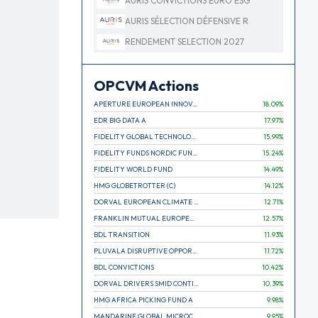
AURIS CONVICTIONS EURO ESG
AURIS SÉLECTION DÉFENSIVE R
RENDEMENT SELECTION 2027
OPCVM Actions
APERTURE EUROPEAN INNOVATION
18.09
%
EDR BIG DATA A
17.97
%
FIDELITY GLOBAL TECHNOLOGY FUND A EUR
15.99
%
FIDELITY FUNDS NORDIC FUND A
15.24
%
FIDELITY WORLD FUND
14.49
%
HMG GLOBETROTTER (C)
14.12
%
DORVAL EUROPEAN CLIMATE INITIATIVE R (C)
12.71
%
FRANKLIN MUTUAL EUROPEAN FUND A EUR (C)
12.57
%
BDL TRANSITION
11.93
%
PLUVALA DISRUPTIVE OPPORTUNITIES
11.72
%
BDL CONVICTIONS
10.42
%
DORVAL DRIVERS SMID CONTINENTAL EUROPE
10.39
%
HMG AFRICA PICKING FUND A
9.98
%
MANDARINE GLOBAL MICROCAP
9.95
%