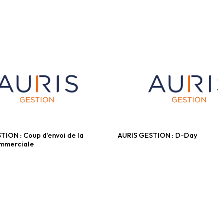
TION : Coup d’envoi de la
AURIS GESTION : D-Day
ersifiés
Fonds diversifiés
mmerciale