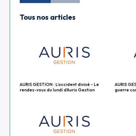
Tous nos articles
AURIS GESTION : L’occident divisé - Le
AURIS GES
Fonds diversifiés
Fonds div
rendez-vous du lundi d'Auris Gestion
guerre co