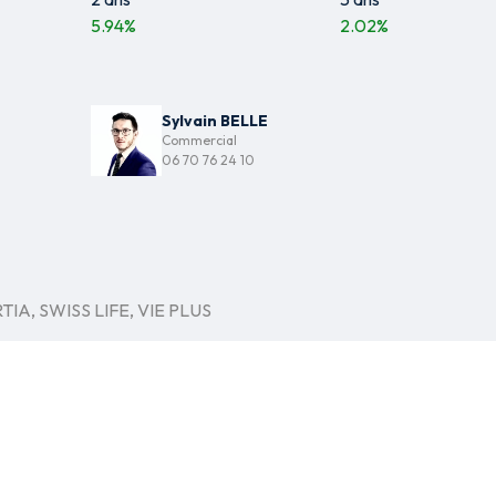
5.94
%
2.02
%
Sylvain BELLE
Commercial
06 70 76 24 10
IA, SWISS LIFE, VIE PLUS