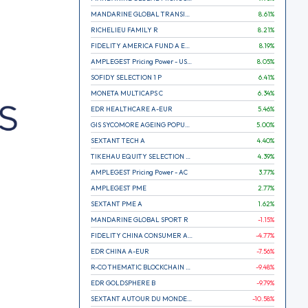
MANDARINE GLOBAL TRANSITION R
8.61
%
RICHELIEU FAMILY R
8.21
%
FIDELITY AMERICA FUND A EUR (C)
8.19
%
AMPLEGEST Pricing Power - US - AC
8.05
%
SOFIDY SELECTION 1 P
6.41
%
MONETA MULTICAPS C
6.34
%
EDR HEALTHCARE A-EUR
5.46
%
GIS SYCOMORE AGEING POPULATION
5.00
%
SEXTANT TECH A
4.40
%
TIKEHAU EQUITY SELECTION R-Acc-EUR
4.39
%
AMPLEGEST Pricing Power - AC
3.77
%
AMPLEGEST PME
2.77
%
SEXTANT PME A
1.62
%
MANDARINE GLOBAL SPORT R
-1.15
%
FIDELITY CHINA CONSUMER A EUR (C)
-4.77
%
EDR CHINA A-EUR
-7.56
%
R-CO THEMATIC BLOCKCHAIN GLOBAL EQU C EUR
-9.48
%
EDR GOLDSPHERE B
-9.79
%
SEXTANT AUTOUR DU MONDE A
-10.58
%