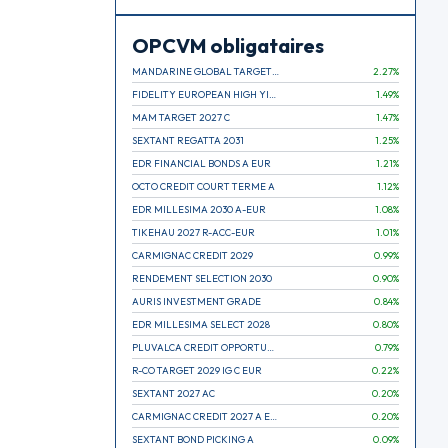
OPCVM obligataires
MANDARINE GLOBAL TARGET 2030 C
2.27
%
FIDELITY EUROPEAN HIGH YIELD FUND E (C)
1.49
%
MAM TARGET 2027 C
1.47
%
SEXTANT REGATTA 2031
1.25
%
EDR FINANCIAL BONDS A EUR
1.21
%
OCTO CREDIT COURT TERME A
1.12
%
EDR MILLESIMA 2030 A-EUR
1.08
%
TIKEHAU 2027 R-ACC-EUR
1.01
%
CARMIGNAC CREDIT 2029
0.99
%
RENDEMENT SELECTION 2030
0.90
%
AURIS INVESTMENT GRADE
0.84
%
EDR MILLESIMA SELECT 2028
0.80
%
PLUVALCA CREDIT OPPORTUNITIES
0.79
%
R-CO TARGET 2029 IG C EUR
0.22
%
SEXTANT 2027 AC
0.20
%
CARMIGNAC CREDIT 2027 A EUR
0.20
%
SEXTANT BOND PICKING A
0.09
%