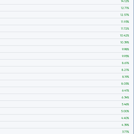
14.12
%
12.71
%
12.57
%
11.93
%
11.72
%
10.42
%
10.39
%
9.98
%
9.95
%
8.61
%
8.21
%
8.19
%
8.05
%
6.41
%
6.34
%
5.46
%
5.00
%
4.40
%
4.39
%
3.77
%