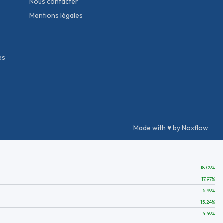
Nous contacter
Mentions légales
es
Made with ♥ by Noxflow
18.09
%
17.97
%
15.99
%
15.24
%
14.49
%