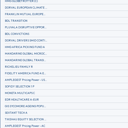
HMG GLOBETROTTER (C)
DORVAL EUROPEAN CLIMATE INITIATIVE R (C)
FRANKLIN MUTUAL EUROPEAN FUND A EUR (C)
BDL TRANSITION
PLUVALA DISRUPTIVE OPPORTUNITIES
BDL CONVICTIONS
DORVAL DRIVERS SMID CONTINENTAL EUROPE
HMG AFRICA PICKING FUND A
MANDARINE GLOBAL MICROCAP
MANDARINE GLOBAL TRANSITION R
RICHELIEU FAMILY R
FIDELITY AMERICA FUND A EUR (C)
AMPLEGEST Pricing Power - US - AC
SOFIDY SELECTION 1 P
MONETA MULTICAPS C
EDR HEALTHCARE A-EUR
GIS SYCOMORE AGEING POPULATION
SEXTANT TECH A
TIKEHAU EQUITY SELECTION R-Acc-EUR
AMPLEGEST Pricing Power - AC