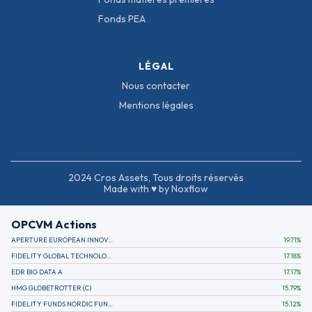
Fonds PEA
LÉGAL
Nous contacter
Mentions légales
2024 Cros Assets, Tous droits réservés
Made with ♥ by Noxflow
OPCVM Actions
APERTURE EUROPEAN INNOVATION
19.71
%
FIDELITY GLOBAL TECHNOLOGY FUND A EUR
17.18
%
EDR BIG DATA A
17.17
%
HMG GLOBETROTTER (C)
15.79
%
FIDELITY FUNDS NORDIC FUND A
15.12
%