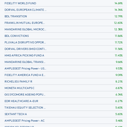
FIDELITY WORLD FUND
14.69
%
DORVAL EUROPEAN CLIMATE INITIATIVE R (C)
14.34
%
BDL TRANSITION
12.79
%
FRANKLIN MUTUAL EUROPEAN FUND A EUR (C)
12.60
%
MANDARINE GLOBAL MICROCAP
12.38
%
BDL CONVICTIONS
11.86
%
PLUVALA DISRUPTIVE OPPORTUNITIES
11.72
%
DORVAL DRIVERS SMID CONTINENTAL EUROPE
11.56
%
HMG AFRICA PICKING FUND A
11.45
%
MANDARINE GLOBAL TRANSITION R
9.66
%
AMPLEGEST Pricing Power - US - AC
9.53
%
FIDELITY AMERICA FUND A EUR (C)
9.09
%
RICHELIEU FAMILY R
8.21
%
MONETA MULTICAPS C
6.87
%
GIS SYCOMORE AGEING POPULATION
6.34
%
EDR HEALTHCARE A-EUR
6.27
%
TIKEHAU EQUITY SELECTION R-Acc-EUR
5.60
%
SEXTANT TECH A
5.60
%
AMPLEGEST Pricing Power - AC
5.48
%
SOFIDY SELECTION 1 P
5.40
%