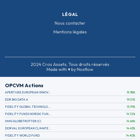
LÉGAL
Nous contacter
Mentions légales
2024 Cros Assets, Tous droits réservés
Made with ♥ by Noxflow
OPCVM Actions
APERTURE EUROPEAN INNOVATION
19.38
%
EDR BIG DATA A
19.01
%
FIDELITY GLOBAL TECHNOLOGY FUND A EUR
15.79
%
FIDELITY FUNDS NORDIC FUND A
14.72
%
HMG GLOBETROTTER (C)
14.66
%
DORVAL EUROPEAN CLIMATE INITIATIVE R (C)
14.45
%
FIDELITY WORLD FUND
14.40
%