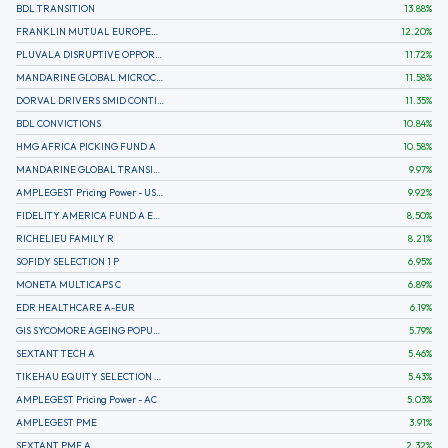
BDL TRANSITION
13.88
%
FRANKLIN MUTUAL EUROPEAN FUND A EUR (C)
12.20
%
PLUVALA DISRUPTIVE OPPORTUNITIES
11.72
%
MANDARINE GLOBAL MICROCAP
11.58
%
DORVAL DRIVERS SMID CONTINENTAL EUROPE
11.35
%
BDL CONVICTIONS
10.84
%
HMG AFRICA PICKING FUND A
10.58
%
MANDARINE GLOBAL TRANSITION R
9.97
%
AMPLEGEST Pricing Power - US - AC
9.92
%
FIDELITY AMERICA FUND A EUR (C)
8.50
%
RICHELIEU FAMILY R
8.21
%
SOFIDY SELECTION 1 P
6.95
%
MONETA MULTICAPS C
6.89
%
EDR HEALTHCARE A-EUR
6.19
%
GIS SYCOMORE AGEING POPULATION
5.79
%
SEXTANT TECH A
5.46
%
TIKEHAU EQUITY SELECTION R-Acc-EUR
5.43
%
AMPLEGEST Pricing Power - AC
5.03
%
AMPLEGEST PME
3.91
%
SEXTANT PME A
2.32
%