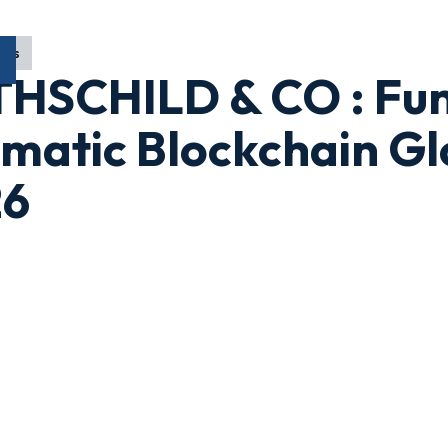
ons
HSCHILD & CO : Fun
matic Blockchain Gl
26