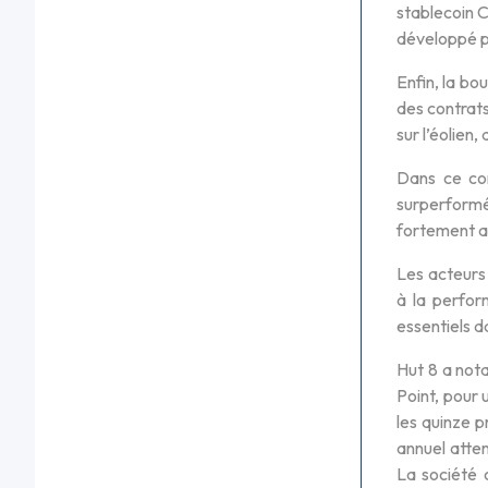
stablecoin 
développé p
Enfin, la bo
des contrats
sur l’éolien,
Dans ce con
surperformé
fortement ap
Les acteurs 
à la perfor
essentiels 
Hut 8 a not
Point, pour 
les quinze p
annuel atten
La société 