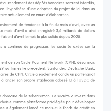
au rendement des dépôts bancaires seraient interdits,
rce l’hypothèse d’une adoption du projet de loi dans un
taire actuellement en cours d’élaboration.
revirement de tendance à la fin du mois d’avril, avec un
 mois d’avril a ainsi enregistré 3,6 milliards de dollars
 faisant d’avril le mois le plus solide depuis 2025.
es a continué de progresser, les sociétés axées sur la
cement de son Circle Payment Network (CPN), désormais
e 29 au trimestre précédent. Santander, Deutsche Bank,
aires de CPN. Circle a également conclu un partenariat
 à lancer son propre stablecoin adossé 1:1 à l’USDC de
 domaine de la tokenisation. La société a investi dans
 choisie comme plateforme privilégiée pour développer
ase a également lancé ce mois-ci le fonds de crédit en