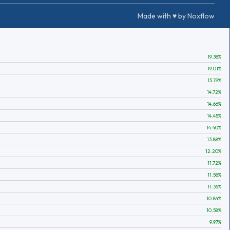
Made with ♥ by Noxflow
19.38
%
19.01
%
15.79
%
14.72
%
14.66
%
14.45
%
14.40
%
13.88
%
12.20
%
11.72
%
11.58
%
11.35
%
10.84
%
10.58
%
9.97
%