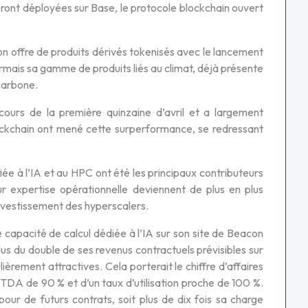
ront déployées sur Base, le protocole blockchain ouvert
on offre de produits dérivés tokenisés avec le lancement
mais sa gamme de produits liés au climat, déjà présente
 carbone.
cours de la première quinzaine d’avril et a largement
ockchain ont mené cette surperformance, se redressant
iée à l’IA et au HPC ont été les principaux contributeurs
r expertise opérationnelle deviennent de plus en plus
nvestissement des hyperscalers.
apacité de calcul dédiée à l’IA sur son site de Beacon
lus du double de ses revenus contractuels prévisibles sur
ièrement attractives. Cela porterait le chiffre d’affaires
BITDA de 90 % et d’un taux d’utilisation proche de 100 %.
our de futurs contrats, soit plus de dix fois sa charge