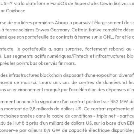
CUSHY via la plateforme FundOS de Superstate. Ces initiatives se
ar Coinbase.
urse de matières premières Abaxx a poursuivi l’élargissement de s
 à terme solaires Enwex Germany. Cette initiative complète désor
 ainsi que son portefeuille de contrats à terme sur le GNL, l’or et le
texte, le portefeuille a, sans surprise, fortement rebondi au 
. Les segments actifs numériques/Fintech et infrastructures bl
rès les points bas observés fin mars.
des infrastructures blockchain disposant d’une exposition diversif
mance ce mois-ci. Leurs services de centres de données et leu
dans un environnement marqué par l’accélération des dépenses d’i
amment annoncé la signature d’un contrat portant sur 352 MW de c
un montant de 9,8 milliards de dollars US. Ce contrat représente p
rochaines années dans le cadre de conditions « triple net » particul
du de Hut 8 à près d’un milliard de dollars US, sur la base d’un E
conserve par ailleurs 8,4 GW de capacité électrique disponible p