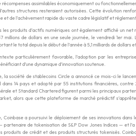
 récompenses assimilables économiquement ou fonctionnellement 
’autres structures resteraient autorisées. Cette évolution renfo
e et de l’achèvement rapide du vaste cadre législatif et réglemen
s les produits d’actifs numériques ont également affiché un net 
7 millions de dollars en une seule journée, le vendredi 1er mai. Le
rtant le total depuis le début de l’année à 5,1 milliards de dollars et
texte particulièrement favorable, l’adoption par les entrepris
bénéficiant d’une dynamique d’innovation soutenue.
, la société de stablecoins Circle a annoncé ce mois-ci le lan
l dans 14 pays et adopté par 55 institutions financières, contr
érale et Standard Chartered figurent parmi les principaux parten
rket, alors que cette plateforme de marché prédictif s’apprête
, Coinbase a poursuivi le déploiement de ses innovations dans le
— partenaire de tokenisation de S&P Dow Jones Indices — et l’a
s produits de crédit et des produits structurés tokenisés. Coinb