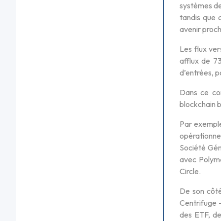
systèmes de
tandis que d
avenir proch
Les flux ver
afflux de 73
d’entrées, po
Dans ce con
blockchain 
Par exemple
opérationne
Société Gén
avec Polyma
Circle.
De son côté
Centrifuge 
des ETF, de