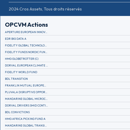
2024 Cros Assets, Tous droits réservés
OPCVM Actions
APERTURE EUROPEAN INNOVATION
EDR BIG DATA A
FIDELITY GLOBAL TECHNOLOGY FUND A EUR
FIDELITY FUNDS NORDIC FUND A
HMG GLOBETROTTER (C)
DORVAL EUROPEAN CLIMATE INITIATIVE R (C)
FIDELITY WORLD FUND
BDL TRANSITION
FRANKLIN MUTUAL EUROPEAN FUND A EUR (C)
PLUVALA DISRUPTIVE OPPORTUNITIES
MANDARINE GLOBAL MICROCAP
DORVAL DRIVERS SMID CONTINENTAL EUROPE
BDL CONVICTIONS
HMG AFRICA PICKING FUND A
MANDARINE GLOBAL TRANSITION R