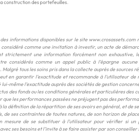
la construction des portefeuilles.
des informations disponibles sur le site www.crosassets.com 
e considéré comme une invitation à investir, un acte de démarc
t strictement une information forcément non exhaustive, le
être considérés comme un appel public à l’épargne aucune in
 Malgré tous les soins pris dans la collecte auprès de sources r
eut en garantir l’exactitude et recommande à l’utilisateur de
é lui-même l’exactitude auprès des sociétés de gestion concernée
ctus des fonds ou les conditions générales et particulières des c
teur que les performances passées ne préjugent pas des perform
 la définition de la répartition de ses avoirs en général, et de 
fs, de ses contraintes de toutes natures, de son horizon de plac
n mesure de se substituer à l’utilisateur pour vérifier si un
vec ses besoins et l’invite à se faire assister par son conseiller 