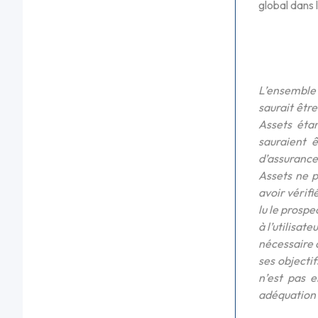
global dans 
L’ensemble 
saurait êtr
Assets étan
sauraient 
d’assurance.
Assets ne p
avoir vérifi
lu le prospe
à l’utilisa
nécessaire à
ses objecti
n’est pas e
adéquation a