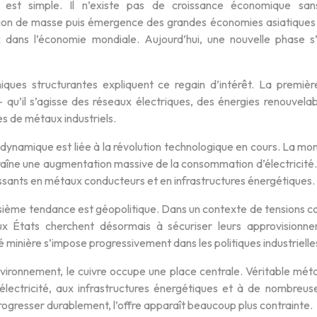
est simple. Il n’existe pas de croissance économique sans m
n de masse puis émergence des grandes économies asiatiques ont 
dans l’économie mondiale. Aujourd’hui, une nouvelle phase s
iques structurantes expliquent ce regain d’intérêt. La première 
– qu’il s’agisse des réseaux électriques, des énergies renouvel
s de métaux industriels.
ynamique est liée à la révolution technologique en cours. La monté
raîne une augmentation massive de la consommation d’électricité.
ssants en métaux conducteurs et en infrastructures énergétiques.
roisième tendance est géopolitique. Dans un contexte de tensions
 États cherchent désormais à sécuriser leurs approvisionne
 minière s’impose progressivement dans les politiques industrielle
ironnement, le cuivre occupe une place centrale. Véritable métal 
’électricité, aux infrastructures énergétiques et à de nombreus
ogresser durablement, l’offre apparaît beaucoup plus contrainte.