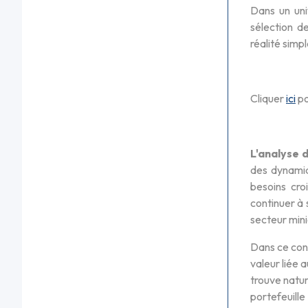
Dans un uni
sélection d
réalité simp
Cliquer
ici
po
L'analyse
des dynamiq
besoins cro
continuer à 
secteur mini
Dans ce cont
valeur liée 
trouve natur
portefeuille