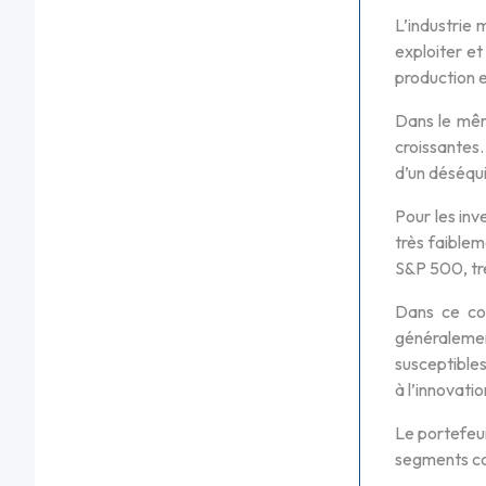
L’industrie 
exploiter et
production e
Dans le mêm
croissantes
d’un déséqui
Pour les inv
très faiblem
S&P 500, trè
Dans ce con
généralemen
susceptibles
à l’innovatio
Le portefeui
segments com