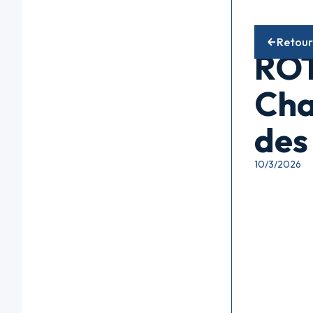
Fonds mati
Retour
ROT
Cha
des
10/3/2026