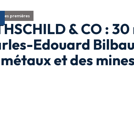
ères premières
HSCHILD & CO : 30 m
rles-Edouard Bilbaul
 métaux et des mine