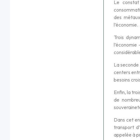
Le constat 
consommatio
des métaux 
l’économie.
Trois dynam
l’économie 
considérable
La seconde d
centers ent
besoins croi
Enfin, la t
de nombreux
souveraineté
Dans cet env
transport d
appelée à pr