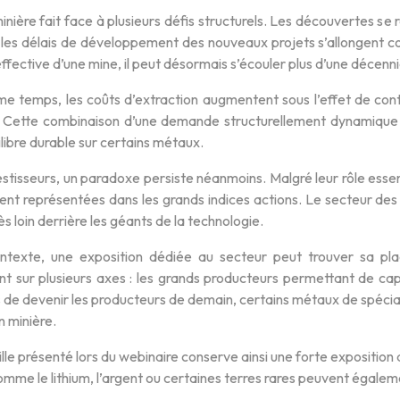
minière fait face à plusieurs défis structurels. Les découvertes se
 les délais de développement des nouveaux projets s’allongent con
ffective d’une mine, il peut désormais s’écouler plus d’une décenni
e temps, les coûts d’extraction augmentent sous l’effet de con
. Cette combinaison d’une demande structurellement dynamique et 
libre durable sur certains métaux.
estisseurs, un paradoxe persiste néanmoins. Malgré leur rôle essent
ent représentées dans les grands indices actions. Le secteur des
s loin derrière les géants de la technologie.
texte, une exposition dédiée au secteur peut trouver sa plac
t sur plusieurs axes : les grands producteurs permettant de capt
 de devenir les producteurs de demain, certains métaux de spécialit
n minière.
lle présenté lors du webinaire conserve ainsi une forte exposition a
me le lithium, l’argent ou certaines terres rares peuvent égalem