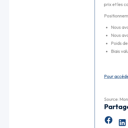
prix et les c
Positionneme
Nous avo
Nous avo
Poids des
Biais va
Pour accéd
Source: Mo
Partag