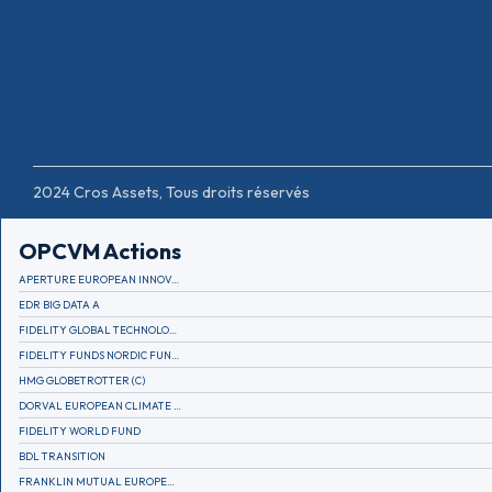
2024 Cros Assets, Tous droits réservés
OPCVM Actions
APERTURE EUROPEAN INNOVATION
EDR BIG DATA A
FIDELITY GLOBAL TECHNOLOGY FUND A EUR
FIDELITY FUNDS NORDIC FUND A
HMG GLOBETROTTER (C)
DORVAL EUROPEAN CLIMATE INITIATIVE R (C)
FIDELITY WORLD FUND
BDL TRANSITION
FRANKLIN MUTUAL EUROPEAN FUND A EUR (C)