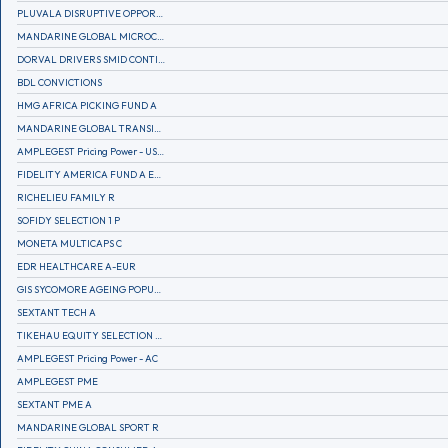
PLUVALA DISRUPTIVE OPPORTUNITIES
MANDARINE GLOBAL MICROCAP
DORVAL DRIVERS SMID CONTINENTAL EUROPE
BDL CONVICTIONS
HMG AFRICA PICKING FUND A
MANDARINE GLOBAL TRANSITION R
AMPLEGEST Pricing Power - US - AC
FIDELITY AMERICA FUND A EUR (C)
RICHELIEU FAMILY R
SOFIDY SELECTION 1 P
MONETA MULTICAPS C
EDR HEALTHCARE A-EUR
GIS SYCOMORE AGEING POPULATION
SEXTANT TECH A
TIKEHAU EQUITY SELECTION R-Acc-EUR
AMPLEGEST Pricing Power - AC
AMPLEGEST PME
SEXTANT PME A
MANDARINE GLOBAL SPORT R