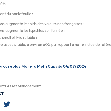
oûts.
nt du portefeuille :
ns augmenté le poids des valeurs non françaises ;
ns augmenté les liquidités sur l’année ;
 small et Mid : stable ;
lue assez stable, à environ 60% par rapport à notre indice de référ
er au
replay Moneta Multi Caps
du
04/07/2024
neta Asset Management
er