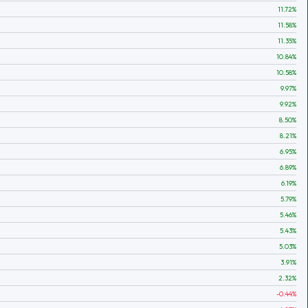
11.72
%
11.58
%
11.35
%
10.84
%
10.58
%
9.97
%
9.92
%
8.50
%
8.21
%
6.95
%
6.89
%
6.19
%
5.79
%
5.46
%
5.43
%
5.03
%
3.91
%
2.32
%
-0.44
%