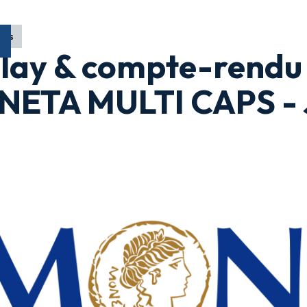
ons
lay & compte-rendu 
ETA MULTI CAPS - J