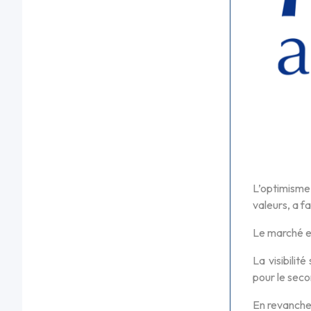
L’optimisme
valeurs, a fa
Le marché es
La visibilit
pour le seco
En revanche,