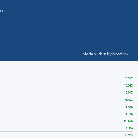
es
Made with ♥ by Noxflow
19.38
%
19.01
%
15.79
%
14.72
%
14.66
%
14.45
%
14.40
%
13.88
%
12.20
%