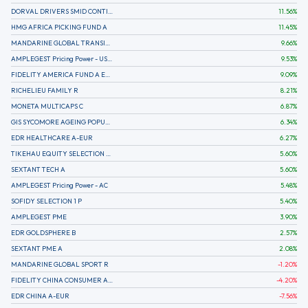
DORVAL DRIVERS SMID CONTINENTAL EUROPE
11.56
%
HMG AFRICA PICKING FUND A
11.45
%
MANDARINE GLOBAL TRANSITION R
9.66
%
AMPLEGEST Pricing Power - US - AC
9.53
%
FIDELITY AMERICA FUND A EUR (C)
9.09
%
RICHELIEU FAMILY R
8.21
%
MONETA MULTICAPS C
6.87
%
GIS SYCOMORE AGEING POPULATION
6.34
%
EDR HEALTHCARE A-EUR
6.27
%
TIKEHAU EQUITY SELECTION R-Acc-EUR
5.60
%
SEXTANT TECH A
5.60
%
AMPLEGEST Pricing Power - AC
5.48
%
SOFIDY SELECTION 1 P
5.40
%
AMPLEGEST PME
3.90
%
EDR GOLDSPHERE B
2.57
%
SEXTANT PME A
2.08
%
MANDARINE GLOBAL SPORT R
-1.20
%
FIDELITY CHINA CONSUMER A EUR (C)
-4.20
%
EDR CHINA A-EUR
-7.56
%