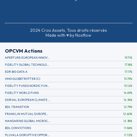
2024 Cros Assets, Tous droits réservés
Made with ♥ by Noxflow
OPCVM Actions
APERTURE EUROPEAN INNOVATION
19.71
%
FIDELITY GLOBAL TECHNOLOGY FUND A EUR
17.18
%
EDR BIG DATA A
17.17
%
HMG GLOBETROTTER (C)
15.79
%
FIDELITY FUNDS NORDIC FUND A
15.12
%
FIDELITY WORLD FUND
14.69
%
DORVAL EUROPEAN CLIMATE INITIATIVE R (C)
14.34
%
BDL TRANSITION
12.79
%
FRANKLIN MUTUAL EUROPEAN FUND A EUR (C)
12.60
%
MANDARINE GLOBAL MICROCAP
12.38
%
BDL CONVICTIONS
11.86
%
PLUVALA DISRUPTIVE OPPORTUNITIES
11.72
%