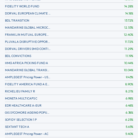
FIDELITY WORLD FUND
14.28
%
DORVAL EUROPEAN CLIMATE INITIATIVE R (C)
14.18
%
BDL TRANSITION
13.72
%
MANDARINE GLOBAL MICROCAP
12.53
%
FRANKLIN MUTUAL EUROPEAN FUND A EUR (C)
12.40
%
PLUVALA DISRUPTIVE OPPORTUNITIES
11.72
%
DORVAL DRIVERS SMID CONTINENTAL EUROPE
11.29
%
BDL CONVICTIONS
11.19
%
HMG AFRICA PICKING FUND A
10.44
%
MANDARINE GLOBAL TRANSITION R
10.04
%
AMPLEGEST Pricing Power - US - AC
9.43
%
FIDELITY AMERICA FUND A EUR (C)
8.90
%
RICHELIEU FAMILY R
8.21
%
MONETA MULTICAPS C
6.98
%
EDR HEALTHCARE A-EUR
6.48
%
GIS SYCOMORE AGEING POPULATION
6.38
%
SOFIDY SELECTION 1 P
6.25
%
SEXTANT TECH A
5.63
%
AMPLEGEST Pricing Power - AC
5.40
%