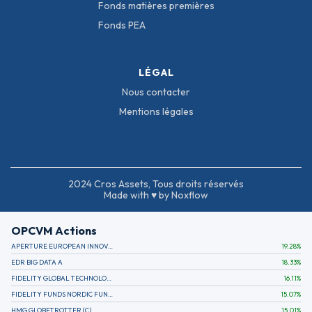
Fonds matières premières
Fonds PEA
LÉGAL
Nous contacter
Mentions légales
2024 Cros Assets, Tous droits réservés
Made with ♥ by Noxflow
OPCVM Actions
APERTURE EUROPEAN INNOVATION
19.28
%
EDR BIG DATA A
18.33
%
FIDELITY GLOBAL TECHNOLOGY FUND A EUR
16.11
%
FIDELITY FUNDS NORDIC FUND A
15.07
%
HMG GLOBETROTTER (C)
15.01
%