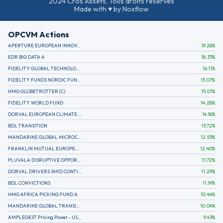
2024 Cros Assets, Tous droits réservés
Made with ♥ by Noxflow
OPCVM Actions
APERTURE EUROPEAN INNOVATION
19.28
%
EDR BIG DATA A
18.33
%
FIDELITY GLOBAL TECHNOLOGY FUND A EUR
16.11
%
FIDELITY FUNDS NORDIC FUND A
15.07
%
HMG GLOBETROTTER (C)
15.01
%
FIDELITY WORLD FUND
14.28
%
DORVAL EUROPEAN CLIMATE INITIATIVE R (C)
14.18
%
BDL TRANSITION
13.72
%
MANDARINE GLOBAL MICROCAP
12.53
%
FRANKLIN MUTUAL EUROPEAN FUND A EUR (C)
12.40
%
PLUVALA DISRUPTIVE OPPORTUNITIES
11.72
%
DORVAL DRIVERS SMID CONTINENTAL EUROPE
11.29
%
BDL CONVICTIONS
11.19
%
HMG AFRICA PICKING FUND A
10.44
%
MANDARINE GLOBAL TRANSITION R
10.04
%
AMPLEGEST Pricing Power - US - AC
9.43
%