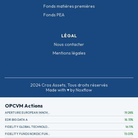
Fonds matières premières
Fonds PEA
LÉGAL
Nous contacter
Mentions légales
2024 Cros Assets, Tous droits réservés
Made with ♥ by Noxflow
OPCVM Actions
APERTURE EUROPEAN INNOVATION
19.28
%
EDR BIG DATA A
18.33
%
FIDELITY GLOBAL TECHNOLOGY FUND A EUR
16.11
%
FIDELITY FUNDS NORDIC FUND A
15.07
%