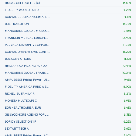
HMG GLOBETROTTER (C)
15.01
%
FIDELITY WORLD FUND
14.28
%
DORVAL EUROPEAN CLIMATE INITIATIVE R (C)
14.18
%
BDL TRANSITION
13.72
%
MANDARINE GLOBAL MICROCAP
12.53
%
FRANKLIN MUTUAL EUROPEAN FUND A EUR (C)
12.40
%
PLUVALA DISRUPTIVE OPPORTUNITIES
11.72
%
DORVAL DRIVERS SMID CONTINENTAL EUROPE
11.29
%
BDL CONVICTIONS
11.19
%
HMG AFRICA PICKING FUND A
10.44
%
MANDARINE GLOBAL TRANSITION R
10.04
%
AMPLEGEST Pricing Power - US - AC
9.43
%
FIDELITY AMERICA FUND A EUR (C)
8.90
%
RICHELIEU FAMILY R
8.21
%
MONETA MULTICAPS C
6.98
%
EDR HEALTHCARE A-EUR
6.48
%
GIS SYCOMORE AGEING POPULATION
6.38
%
SOFIDY SELECTION 1 P
6.25
%
SEXTANT TECH A
5.63
%
AMPLEGEST Pricing Power - AC
5.40
%