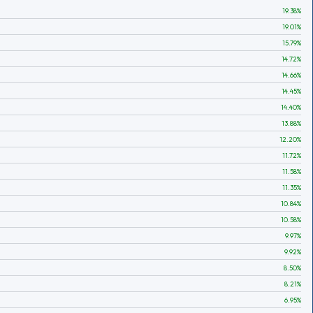
19.38
%
19.01
%
15.79
%
14.72
%
14.66
%
14.45
%
14.40
%
13.88
%
12.20
%
11.72
%
11.58
%
11.35
%
10.84
%
10.58
%
9.97
%
9.92
%
8.50
%
8.21
%
6.95
%