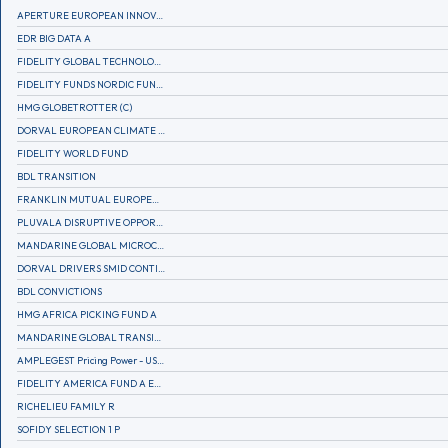
APERTURE EUROPEAN INNOVATION
EDR BIG DATA A
FIDELITY GLOBAL TECHNOLOGY FUND A EUR
FIDELITY FUNDS NORDIC FUND A
HMG GLOBETROTTER (C)
DORVAL EUROPEAN CLIMATE INITIATIVE R (C)
FIDELITY WORLD FUND
BDL TRANSITION
FRANKLIN MUTUAL EUROPEAN FUND A EUR (C)
PLUVALA DISRUPTIVE OPPORTUNITIES
MANDARINE GLOBAL MICROCAP
DORVAL DRIVERS SMID CONTINENTAL EUROPE
BDL CONVICTIONS
HMG AFRICA PICKING FUND A
MANDARINE GLOBAL TRANSITION R
AMPLEGEST Pricing Power - US - AC
FIDELITY AMERICA FUND A EUR (C)
RICHELIEU FAMILY R
SOFIDY SELECTION 1 P