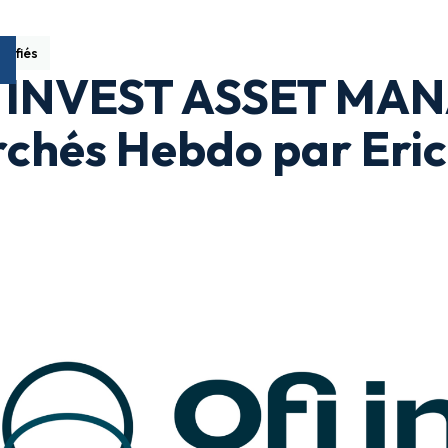
sifiés
 INVEST ASSET MAN
chés Hebdo par Eri