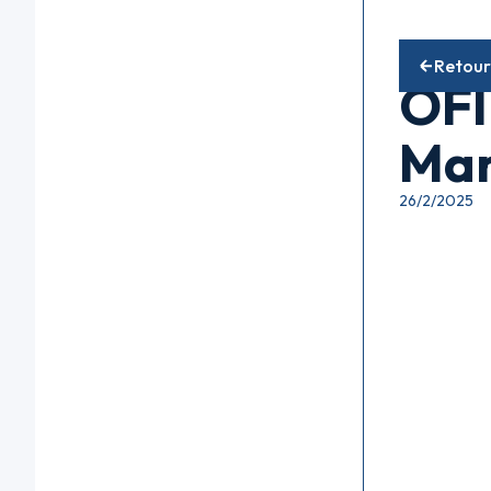
Fonds diver
Retour
OFI
Mar
26/2/2025