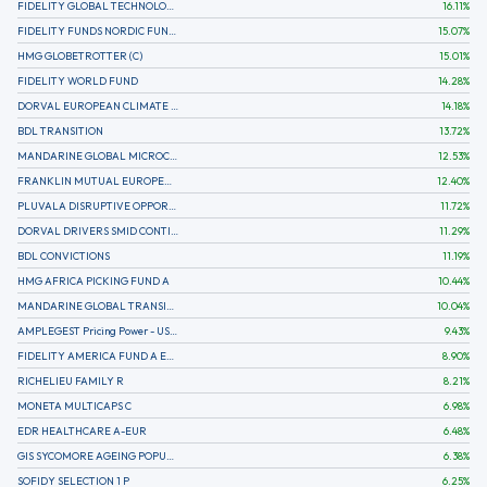
FIDELITY GLOBAL TECHNOLOGY FUND A EUR
16.11
%
FIDELITY FUNDS NORDIC FUND A
15.07
%
HMG GLOBETROTTER (C)
15.01
%
FIDELITY WORLD FUND
14.28
%
DORVAL EUROPEAN CLIMATE INITIATIVE R (C)
14.18
%
BDL TRANSITION
13.72
%
MANDARINE GLOBAL MICROCAP
12.53
%
FRANKLIN MUTUAL EUROPEAN FUND A EUR (C)
12.40
%
PLUVALA DISRUPTIVE OPPORTUNITIES
11.72
%
DORVAL DRIVERS SMID CONTINENTAL EUROPE
11.29
%
BDL CONVICTIONS
11.19
%
HMG AFRICA PICKING FUND A
10.44
%
MANDARINE GLOBAL TRANSITION R
10.04
%
AMPLEGEST Pricing Power - US - AC
9.43
%
FIDELITY AMERICA FUND A EUR (C)
8.90
%
RICHELIEU FAMILY R
8.21
%
MONETA MULTICAPS C
6.98
%
EDR HEALTHCARE A-EUR
6.48
%
GIS SYCOMORE AGEING POPULATION
6.38
%
SOFIDY SELECTION 1 P
6.25
%