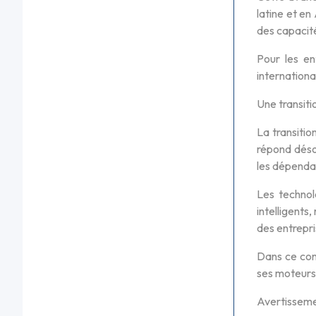
latine et en
des capacit
Pour les en
internationa
Une transiti
La transitio
répond désor
les dépendan
Les technol
intelligents
des entrepri
Dans ce con
ses moteurs.
Avertissem