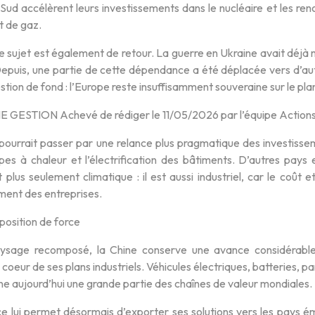
Sud accélèrent leurs investissements dans le nucléaire et les ren
t de gaz.
e sujet est également de retour. La guerre en Ukraine avait déjà 
Depuis, une partie de cette dépendance a été déplacée vers d’aut
estion de fond : l’Europe reste insuffisamment souveraine sur le pl
ESTION Achevé de rédiger le 11/05/2026 par l’équipe Actions
pourrait passer par une relance plus pragmatique des investiss
pes à chaleur et l’électrification des bâtiments. D’autres pays
t plus seulement climatique : il est aussi industriel, car le coût e
ment des entreprises.
position de force
sage recomposé, la Chine conserve une avance considérable. 
u coeur de ses plans industriels. Véhicules électriques, batteries, p
ne aujourd’hui une grande partie des chaînes de valeur mondiales.
e lui permet désormais d’exporter ses solutions vers les pays