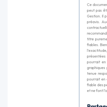
Ce document 
peut pas êt
Gestion. Il
préavis. A
contractuell
recommandat
titre pureme
fiables. Bie
l’exactitude
présentées 
pourrait en
graphiques 
tenue respo
pourrait en 
fiable des p
et ne font l
Partag