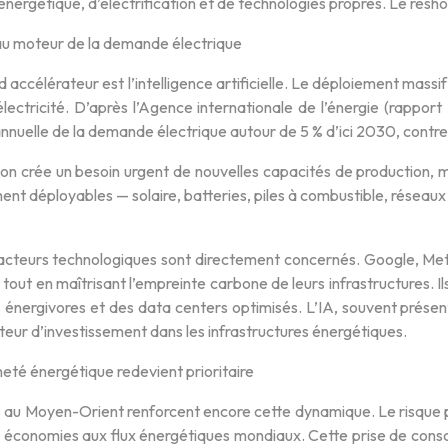
 énergétique, d’électrification et de technologies propres. Le reshor
au moteur de la demande électrique
d accélérateur est l’intelligence artificielle. Le déploiement mass
lectricité. D’après l’Agence internationale de l’énergie (rapport 
nnuelle de la demande électrique autour de 5 % d’ici 2030, contre
on crée un besoin urgent de nouvelles capacités de production, m
ent déployables — solaire, batteries, piles à combustible, réseaux 
acteurs technologiques sont directement concernés. Google, Me
tout en maîtrisant l’empreinte carbone de leurs infrastructures. Il
énergivores et des data centers optimisés. L’IA, souvent présent
teur d’investissement dans les infrastructures énergétiques.
eté énergétique redevient prioritaire
s au Moyen-Orient renforcent encore cette dynamique. Le risque p
économies aux flux énergétiques mondiaux. Cette prise de conscie