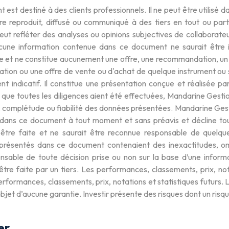
est destiné à des clients professionnels. Il ne peut être utilisé da
re reproduit, diffusé ou communiqué à des tiers en tout ou parti
 peut refléter des analyses ou opinions subjectives de collabora
ucune information contenue dans ce document ne saurait être
e et ne constitue aucunement une offre, une recommandation, un co
ion ou une offre de vente ou d'achat de quelque instrument ou se
nt indicatif. Il constitue une présentation conçue et réalisée p
n que toutes les diligences aient été effectuées, Mandarine Gest
, complétude ou fiabilité des données présentées. Mandarine Gesti
dans ce document à tout moment et sans préavis et décline toute 
 être faite et ne saurait être reconnue responsable de quelqu
présentés dans ce document contenaient des inexactitudes, omi
nsable de toute décision prise ou non sur la base d’une informat
être faite par un tiers. Les performances, classements, prix, no
erformances, classements, prix, notations et statistiques futurs
’objet d’aucune garantie. Investir présente des risques dont un risq
er