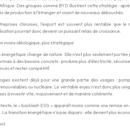
 Afrique. Des groupes comme BYD illustrent cette stratégie : apr
és de production à l’étranger et visent de nouveaux débouchés.
treprises chinoises, l’export est souvent plus rentable que le 
lisation pourrait donc devenir un puissant relais de croissance.
on moins idéologique, plus stratégique
n énergétique change de nature. Elle n’est plus seulement portée
mais à des besoins concrets : produire plus d’électricité, sécurise
ces et rester compétitif.
ogies existent déjà pour une grande partie des usages : pompes
, renouvelables ou nucléaire. Le véritable enjeu n’est donc plus uni
ses à investir vite, massivement et de manière cohérente.
texte, le « backlash ESG » apparaît moins comme une remise en 
 La transition énergétique n’a pas disparu : elle devient plus écon
ent