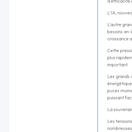
d’efficacité
L’IA, nouve
L’autre gran
besoins en é
croissance a
Cette pressi
plus rapidem
important.
Les grands 
énergétique 
puces moins 
puissant fac
La souverain
Les tension
nombreuses 