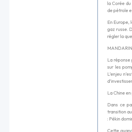
la Corée du 
de pétrole e
En Europe, l
gaz russe. 
régler la qu
MANDARINE G
La réponse 
sur les pom
L’enjeu n’es
d’investisse
La Chine en 
Dans ce pay
transition a
: Pékin domi
Cette avanc