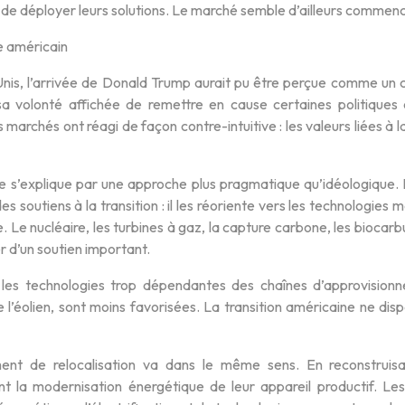
 de déployer leurs solutions. Le marché semble d’ailleurs commenc
 américain
nis, l’arrivée de Donald Trump aurait pu être perçue comme un co
 sa volonté affichée de remettre en cause certaines politiques
s marchés ont réagi de façon contre-intuitive : les valeurs liées à 
 s’explique par une approche plus pragmatique qu’idéologique.
es soutiens à la transition : il les réoriente vers les technologies
ie. Le nucléaire, les turbines à gaz, la capture carbone, les biocar
r d’un soutien important.
, les technologies trop dépendantes des chaînes d’approvisi
e l’éolien, sont moins favorisées. La transition américaine ne disp
t de relocalisation va dans le même sens. En reconstruisant
nt la modernisation énergétique de leur appareil productif. Les