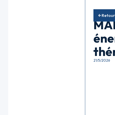
Fonds acti
Retour
MAN
éne
thé
21/5/2026