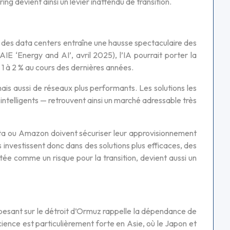
ing devient ainsi un levier inattendu de transition.
if des data centers entraîne une hausse spectaculaire des
AIE ‘Energy and AI’, avril 2025), l’IA pourrait porter la
 1 à 2 % au cours des dernières années.
ais aussi de réseaux plus performants. Les solutions les
intelligents — retrouvent ainsi un marché adressable très
ta ou Amazon doivent sécuriser leur approvisionnement
s investissent donc dans des solutions plus efficaces, des
ée comme un risque pour la transition, devient aussi un
esant sur le détroit d’Ormuz rappelle la dépendance de
nce est particulièrement forte en Asie, où le Japon et